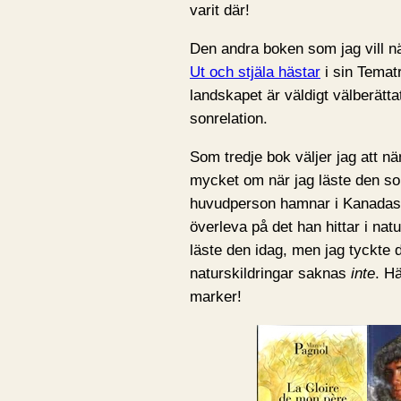
varit där!
Den andra boken som jag vill nä
Ut och stjäla hästar
i sin Temat
landskapet är väldigt välberätt
sonrelation.
Som tredje bok väljer jag att
mycket om när jag läste den s
huvudperson hamnar i Kanadas v
överleva på det han hittar i nat
läste den idag, men jag tyckte
naturskildringar saknas
inte
. Hä
marker!