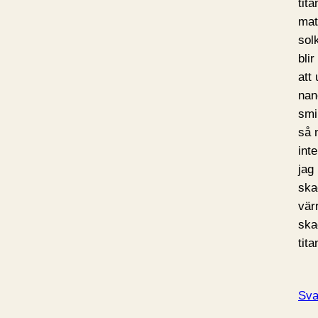
tita
mat
sol
bli
att
nan
smi
så 
int
jag 
ska
vär
ska
tit
Sva