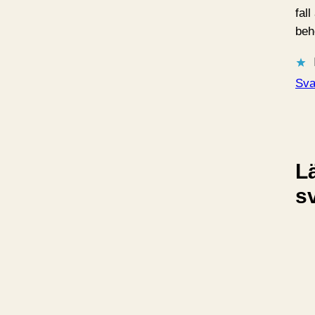
fall
beh
Sva
L
s