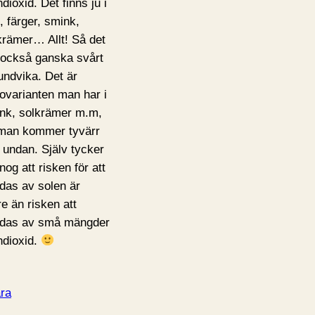
ndioxid. Det finns ju i
, färger, smink,
krämer… Allt! Så det
r också ganska svårt
 undvika. Det är
ovarianten man har i
nk, solkrämer m.m,
man kommer tyvärr
e undan. Själv tycker
nog att risken för att
das av solen är
re än risken att
das av små mängder
andioxid.
ra