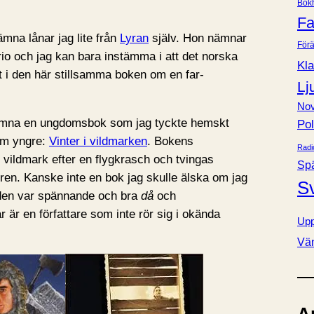
Bok
e
Fa
r
mna lånar jag lite från
Lyran
själv. Hon nämnar
Förä
rio och jag kan bara instämma i att det norska
Kla
at i den här stillsamma boken om en far-
Lj
Nov
 nämna en ungdomsbok som jag tyckte hemskt
Pol
om yngre:
Vinter i vildmarken
. Bokens
Radi
ildmark efter en flygkrasch och tvingas
Sp
uren. Kanske inte en bok jag skulle älska om jag
S
 den var spännande och bra
då
och
r är en författare som inte rör sig i okända
Upp
Vä