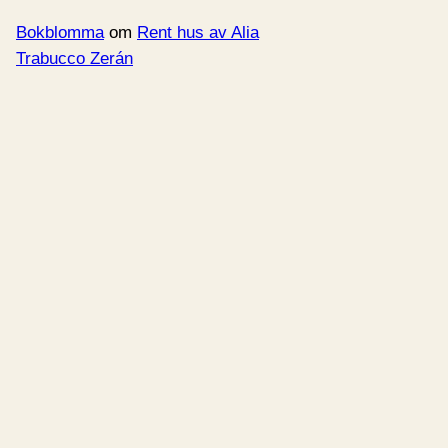
Bokblomma
om
Rent hus av Alia
Trabucco Zerán