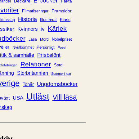
E-böcker
Deckare
Fakta
handel
voriter
Framsidor
Filmatiseringar
Historia
Klass
ldraskap
Illustrerat
Kärlek
ssiker
Kvinnors liv
udböcker
Nobelpriset
Läsa
Mord
eller
Personligt
Nyutkommet
Poesi
itik & samhälle
Prisbelönt
Relationer
Sorg
oföljetongen
änning
Storbritannien
Summeringar
verige
Ungdomsböcker
Tonår
Utläst
Vill läsa
USA
växt
nskap