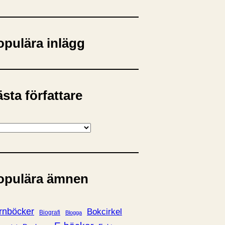
opulära inlägg
sta författare
opulära ämnen
rnböcker
Bokcirkel
Biografi
Blogga