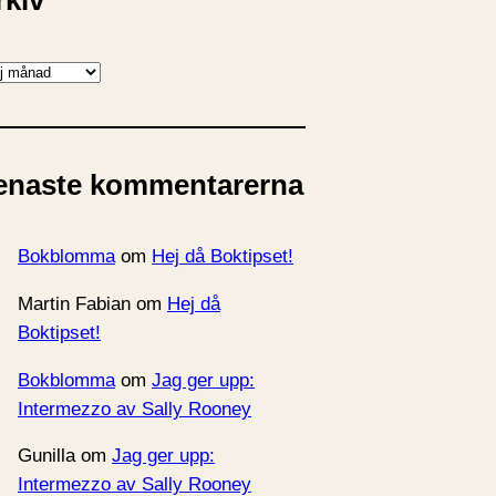
rkiv
enaste kommentarerna
Bokblomma
om
Hej då Boktipset!
Martin Fabian
om
Hej då
Boktipset!
Bokblomma
om
Jag ger upp:
Intermezzo av Sally Rooney
Gunilla
om
Jag ger upp:
Intermezzo av Sally Rooney