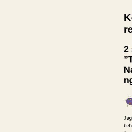
K
r
2 
”
Na
n
Jag
beh