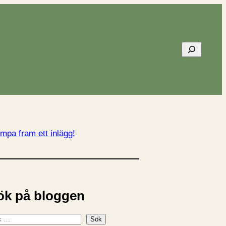
Sök
mpa fram ett inlägg!
ök på bloggen
Sök