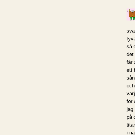
svar
tyvä
så 
det
får 
ett
sån
och
varj
för
jag
på 
tita
i na