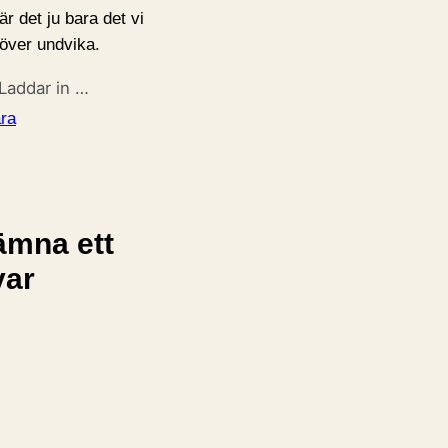
 är det ju bara det vi
över undvika.
Laddar in …
ra
ämna ett
var