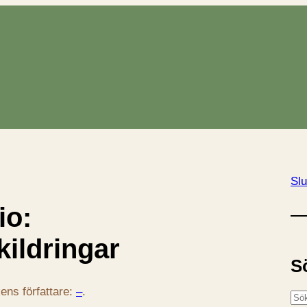
Slu
io:
kildringar
S
ens författare:
–
.
S