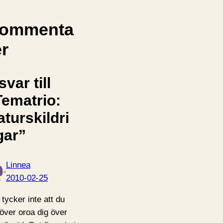
ommenta
er
svar till
Tematrio:
turskildri
gar”
Linnea
2010-02-25
 tycker inte att du
över oroa dig över