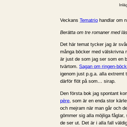
Inlä
Veckans
Tematrio
handlar om na
Berätta om tre romaner med läs
Det här temat tycker jag är sv
många böcker med välskrivna mi
är just de som jag ser som en b
tvärtom.
Sagan om ringen-böck
igenom just p.g.a. alla extremt
därför flöt på som… sirap.
Den första bok jag spontant kom
père
, som är en enda stor kärlek
och mejram när man går och det
gömmer sig alla möjliga fåglar
de ser ut. Det är i alla fall väl