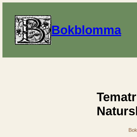
Bokblomma
Tematr
Naturs
Bok