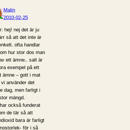
Malin
2010-02-25
: hej! nej det är ju
rr så att det inte är
enkelt. ofta handlar
 om hur stor dos man
av ett ämne.. salt är
 bra exempel på ett
t ämne – gott i mat
 vi använder det
e dag, men farligt i
 stor mängd.
 har också funderat
om de tär så att
ndioxid bara är farligt
nostorlek- för i så