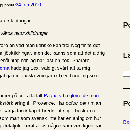
ö
24 feb 2010
gg postat
k
turskildringar:
P
värda naturskildringar.
årare än vad man kanske kan tro! Nog finns det
ljöskildringar, men det känns som att det aldrig
Lä
ehållning när jag har läst en bok. Snarare
erna
hade jag t.ex. väldigt svårt att ta mig
K
 tjatiga miljöbeskrivningar och en handling som
a
t
mer på är i alla fall
Pagnols
La gloire de mon
e
P
sförklaring till Provence. Här doftar det timjan
g
 karga landskapet breder ut sig. I buskarna
o
, som man som svensk inte har en aning om hur
r
Ba
digt detaljrikt berättat av någon som verkligen har
i