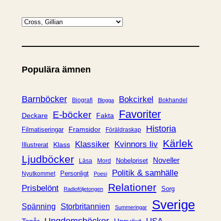
K
a
t
e
Populära ämnen
g
o
r
Barnböcker
Bokcirkel
Biografi
Bokhandel
Blogga
i
Favoriter
E-böcker
Deckare
Fakta
e
Historia
Framsidor
Filmatiseringar
Föräldraskap
r
Kärlek
Klassiker
Kvinnors liv
Klass
Illustrerat
Ljudböcker
Noveller
Nobelpriset
Läsa
Mord
Politik & samhälle
Personligt
Nyutkommet
Poesi
Relationer
Prisbelönt
Sorg
Radioföljetongen
Sverige
Spänning
Storbritannien
Summeringar