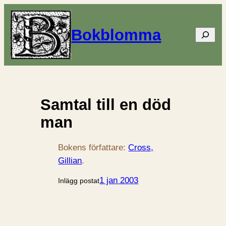
Bokblomma
Sök
Samtal till en död
man
Bokens författare:
Cross,
Gillian
.
1 jan 2003
Inlägg postat