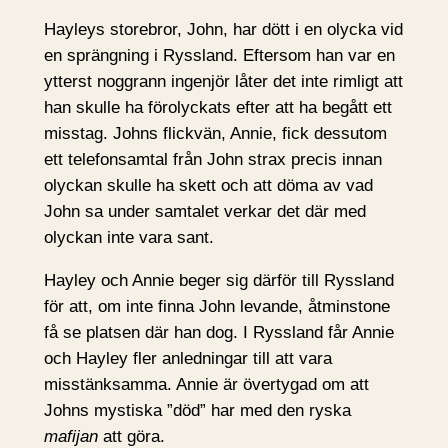
Hayleys storebror, John, har dött i en olycka vid
en sprängning i Ryssland. Eftersom han var en
ytterst noggrann ingenjör låter det inte rimligt att
han skulle ha förolyckats efter att ha begått ett
misstag. Johns flickvän, Annie, fick dessutom
ett telefonsamtal från John strax precis innan
olyckan skulle ha skett och att döma av vad
John sa under samtalet verkar det där med
olyckan inte vara sant.
Hayley och Annie beger sig därför till Ryssland
för att, om inte finna John levande, åtminstone
få se platsen där han dog. I Ryssland får Annie
och Hayley fler anledningar till att vara
misstänksamma. Annie är övertygad om att
Johns mystiska ”död” har med den ryska
mafijan
att göra.