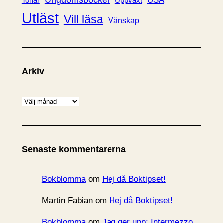
Ungdomsböcker
USA
Uppväxt
Tonår
Utläst
Vill läsa
Vänskap
Arkiv
A
r
k
i
Senaste kommentarerna
v
Bokblomma
om
Hej då Boktipset!
Martin Fabian
om
Hej då Boktipset!
Bokblomma
om
Jag ger upp: Intermezzo