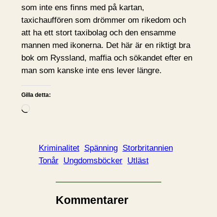
som inte ens finns med på kartan,
taxichauffören som drömmer om rikedom och
att ha ett stort taxibolag och den ensamme
mannen med ikonerna. Det här är en riktigt bra
bok om Ryssland, maffia och sökandet efter en
man som kanske inte ens lever längre.
Gilla detta:
L
a
d
d
Kriminalitet
Spänning
Storbritannien
a
Tonår
Ungdomsböcker
Utläst
r
i
n
Kommentarer
…