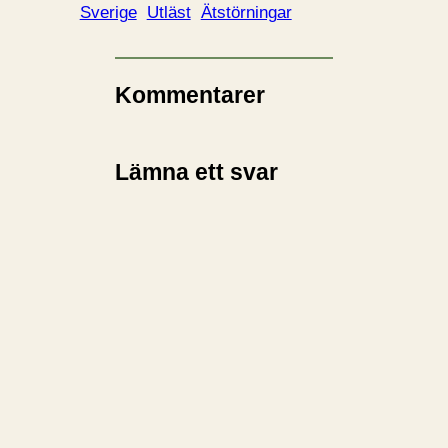
d
Sverige
Utläst
Ätstörningar
a
r
i
Kommentarer
n
…
Lämna ett svar