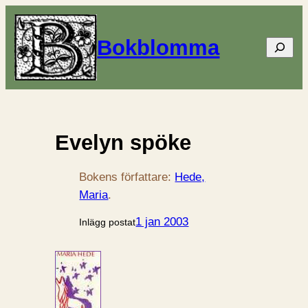
Bokblomma
Sök
Evelyn spöke
Bokens författare:
Hede,
Maria
.
1 jan 2003
Inlägg postat