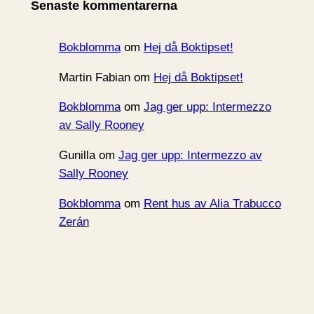
Senaste kommentarerna
v
Bokblomma
om
Hej då Boktipset!
Martin Fabian
om
Hej då Boktipset!
Bokblomma
om
Jag ger upp: Intermezzo
av Sally Rooney
Gunilla
om
Jag ger upp: Intermezzo av
Sally Rooney
Bokblomma
om
Rent hus av Alia Trabucco
Zerán