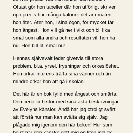
Oftast gör hon tabeller där hon utförligt skriver
upp precis hur många kalorier det är i maten
hon äter. Äter hon, i sina ögon, för mycket får
hon ångest. Hon vill gå ner i vikt och bli lika
smal som alla andra och resultaten vill hon ha
nu. Hon bill bli smal nu!
Hennes självsvält leder givetvis till stora
problem, bl.a. yrsel, frysningar och orkeslöshet.
Hon orkar inte ens träffa sina vänner och än
mindre orkar hon att gå i skolan.
Det här är en bok fylld med ångest och smärta.
Den berör och stör med sina äkta beskrivningar
av Evelyns känslor. Ändå har jag otroligt svårt
att förstå hur man kan svälta sig själv. Jag
plågade mig igenom den här boken! Hur som
helst har den kanske gett mig en liten inblick i