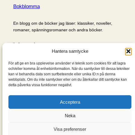
Bokblomma
En blogg om de böcker jag läser: klassiker, noveller,
romaner, spänningsromaner och andra böcker.
Information
Hantera samtycke
Cookie- och integritetspolicy
Om mig & om bloggen
För att ge en bra upplevelse använder vi teknik som cookies för att lagra
S
och/eller komma åt enhetsinformation. När du samtycker till dessa tekniker
kan vi behandla data som surfbeteende eller unika ID:n på denna
ö
webbplats. Om du inte samtycker eller om du återkallar ditt samtycke kan
k
detta påverka vissa funktioner negativt.
Acceptera
Neka
Visa preferenser
Designad med
WordPress