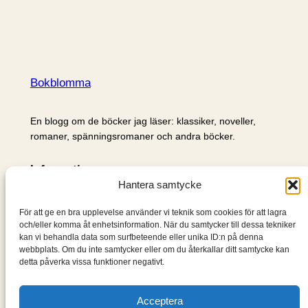
Bokblomma
En blogg om de böcker jag läser: klassiker, noveller,
romaner, spänningsromaner och andra böcker.
Information
Hantera samtycke
Cookie- och integritetspolicy
Om mig & om bloggen
För att ge en bra upplevelse använder vi teknik som cookies för att lagra
S
och/eller komma åt enhetsinformation. När du samtycker till dessa tekniker
kan vi behandla data som surfbeteende eller unika ID:n på denna
ö
webbplats. Om du inte samtycker eller om du återkallar ditt samtycke kan
k
detta påverka vissa funktioner negativt.
Acceptera