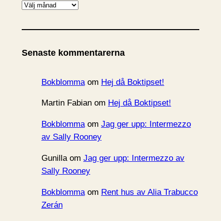
A
r
k
i
Senaste kommentarerna
v
Bokblomma
om
Hej då Boktipset!
Martin Fabian
om
Hej då Boktipset!
Bokblomma
om
Jag ger upp: Intermezzo
av Sally Rooney
Gunilla
om
Jag ger upp: Intermezzo av
Sally Rooney
Bokblomma
om
Rent hus av Alia Trabucco
Zerán