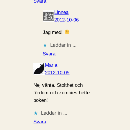
Svara
Linnea
2012-10-06
Jag med!
Laddar in …
Svara
Maria
2012-10-05
Nej vänta. Stolthet och
fördom och zombies hette
boken!
Laddar in …
Svara