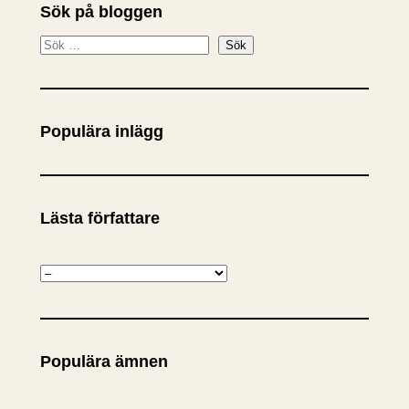
Sök på bloggen
S
Sök
ö
k
Populära inlägg
Lästa författare
K
a
t
e
Populära ämnen
g
o