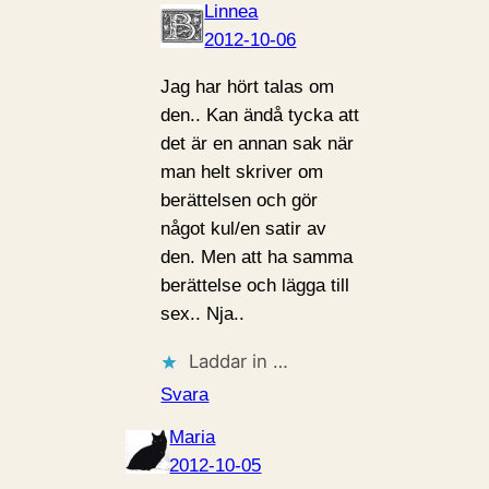
Linnea
2012-10-06
Jag har hört talas om
den.. Kan ändå tycka att
det är en annan sak när
man helt skriver om
berättelsen och gör
något kul/en satir av
den. Men att ha samma
berättelse och lägga till
sex.. Nja..
Laddar in …
Svara
Maria
2012-10-05