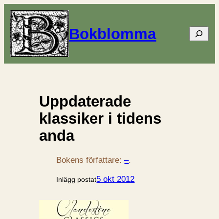
Bokblomma
Sök
Uppdaterade
klassiker i tidens
anda
Bokens författare:
–
.
5 okt 2012
Inlägg postat