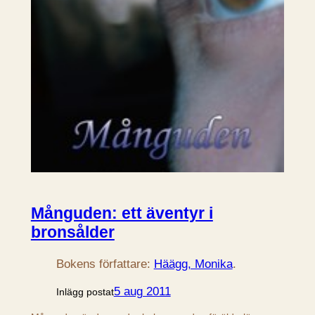
Månguden: ett äventyr i
bronsålder
Bokens författare:
Häägg, Monika
.
5 aug 2011
Inlägg postat