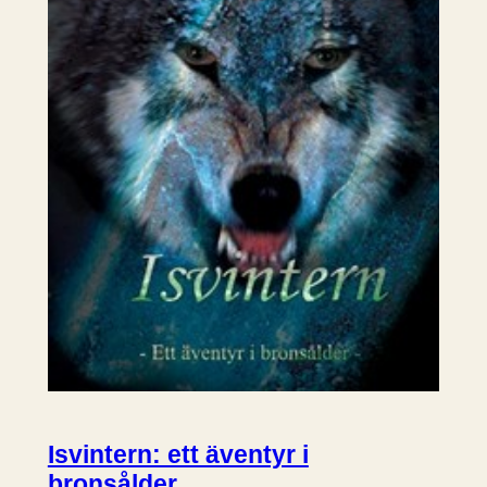
Isvintern: ett äventyr i
bronsålder