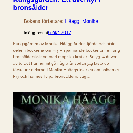
bronsålder
Bokens författare:
Häägg, Monika
.
6 okt 2017
Inlägg postat
Kungsgården av Monika Häägg är den fjärde och sista
delen i böckerna om Fry – spännande böcker om en ung
bronsålderskvinna med magiska krafter. Betyg: 4 duvor
av 5. Det har hunnit gå några år sedan jag läste de
första tre delarna i Monika Hääggs kvartett om solbarnet
Fry och hennes liv på bronsåldern. Jag…