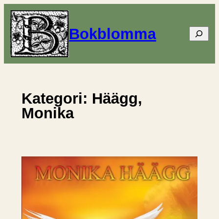
Hoppa
till
Bokblomma
Sök
innehåll
Kategori:
Häägg,
Monika