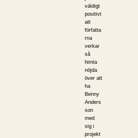
väldigt
positivt
att
författa
rna
verkar
så
himla
nöjda
över att
ha
Benny
Anders
son
med
sig i
projekt