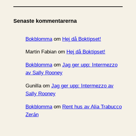
k
i
Senaste kommentarerna
v
Bokblomma
om
Hej då Boktipset!
Martin Fabian
om
Hej då Boktipset!
Bokblomma
om
Jag ger upp: Intermezzo
av Sally Rooney
Gunilla
om
Jag ger upp: Intermezzo av
Sally Rooney
Bokblomma
om
Rent hus av Alia Trabucco
Zerán