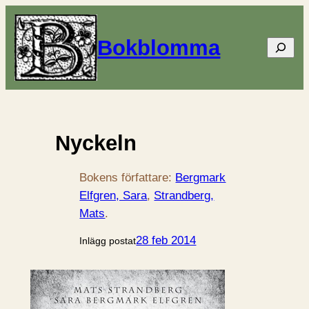
Bokblomma
Sök
Nyckeln
Bokens författare:
Bergmark
Elfgren, Sara
, 
Strandberg,
Mats
.
28 feb 2014
Inlägg postat