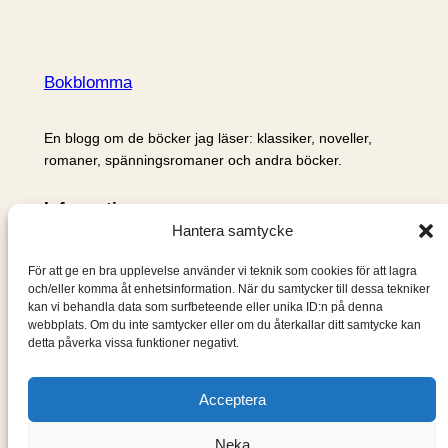
Bokblomma
En blogg om de böcker jag läser: klassiker, noveller,
romaner, spänningsromaner och andra böcker.
Information
Hantera samtycke
Cookie- och integritetspolicy
Om mig & om bloggen
För att ge en bra upplevelse använder vi teknik som cookies för att lagra
S
och/eller komma åt enhetsinformation. När du samtycker till dessa tekniker
kan vi behandla data som surfbeteende eller unika ID:n på denna
ö
webbplats. Om du inte samtycker eller om du återkallar ditt samtycke kan
k
detta påverka vissa funktioner negativt.
Acceptera
Neka