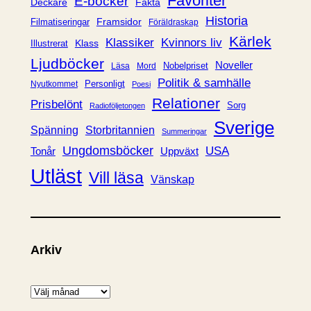
Favoriter
E-böcker
Deckare
Fakta
e
Historia
Framsidor
Filmatiseringar
Föräldraskap
r
Kärlek
Klassiker
Kvinnors liv
Klass
Illustrerat
Ljudböcker
Noveller
Nobelpriset
Läsa
Mord
Politik & samhälle
Personligt
Nyutkommet
Poesi
Relationer
Prisbelönt
Sorg
Radioföljetongen
Sverige
Spänning
Storbritannien
Summeringar
Ungdomsböcker
USA
Uppväxt
Tonår
Utläst
Vill läsa
Vänskap
Arkiv
A
r