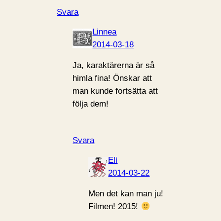
Svara
Linnea
2014-03-18
Ja, karaktärerna är så
himla fina! Önskar att
man kunde fortsätta att
följa dem!
Svara
Eli
2014-03-22
Men det kan man ju!
Filmen! 2015!