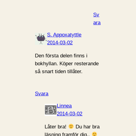
Sv
ara
S. Appoxatyttle
2014-03-02
Den första delen finns i
bokhyllan. Köper resterande
så snart tiden tillåter.
Svara
Linnea
2014-03-02
Låter bra!
Du har bra
läsning framför dig..