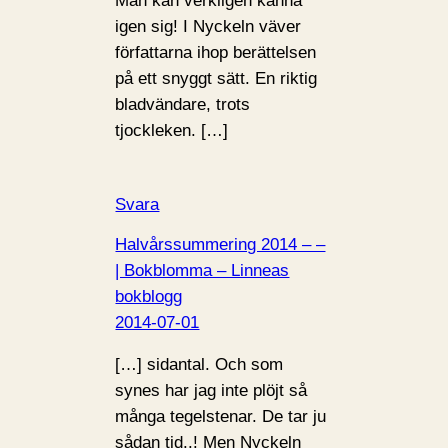
Man kan verkligen känna
igen sig! I Nyckeln väver
författarna ihop berättelsen
på ett snyggt sätt. En riktig
bladvändare, trots
tjockleken. […]
Svara
Halvårssummering 2014 – –
| Bokblomma – Linneas
bokblogg
2014-07-01
[…] sidantal. Och som
synes har jag inte plöjt så
många tegelstenar. De tar ju
sådan tid..! Men Nyckeln