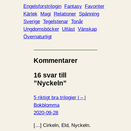
Engelsforstrilogin
Fantasy
Favoriter
Kärlek
Magi
Relationer
Spänning
Sverige
Tegelstenar
Tonår
Ungdomsböcker
Utläst
Vänskap
Övernaturligt
Kommentarer
16 svar till
”Nyckeln”
5 riktigt bra trilogier | – |
Bokblomma
2020-09-28
[…] Cirkeln, Eld, Nyckeln.