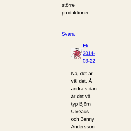
större
produktioner..
Svara
Eli
2014-
03-22
Nä, det är
väl det. Å
andra sidan
är det väl
typ Björn
Ulveaus
och Benny
Andersson