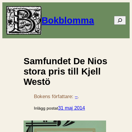
Bokblomma
Sök
Samfundet De Nios
stora pris till Kjell
Westö
Bokens författare:
–
.
31 maj 2014
Inlägg postat