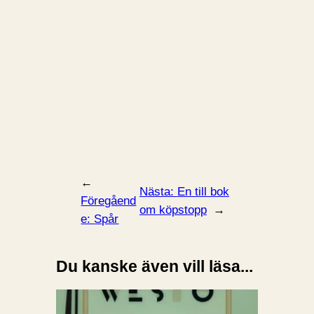
←
Nästa:
En till bok
Föregåend
om köpstopp
→
e:
Spår
Du kanske även vill läsa...