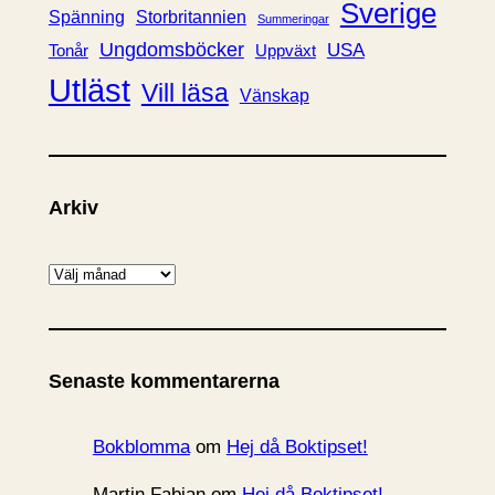
Sverige
Spänning
Storbritannien
Summeringar
Ungdomsböcker
USA
Uppväxt
Tonår
Utläst
Vill läsa
Vänskap
Arkiv
A
r
k
i
Senaste kommentarerna
v
Bokblomma
om
Hej då Boktipset!
Martin Fabian
om
Hej då Boktipset!