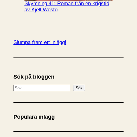
Skymning 41: Roman från en krigstid
av Kjell Westö
Slumpa fram ett inlägg!
Sök på bloggen
S
Sök
ö
k
Populära inlägg