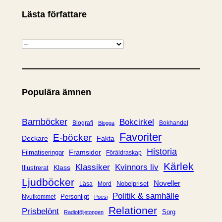
Lästa författare
K
a
t
e
Populära ämnen
g
o
r
Barnböcker
Bokcirkel
Biografi
Bokhandel
Blogga
i
Favoriter
E-böcker
Deckare
Fakta
e
Historia
Framsidor
Filmatiseringar
Föräldraskap
r
Kärlek
Klassiker
Kvinnors liv
Klass
Illustrerat
Ljudböcker
Noveller
Nobelpriset
Läsa
Mord
Politik & samhälle
Personligt
Nyutkommet
Poesi
Relationer
Prisbelönt
Sorg
Radioföljetongen