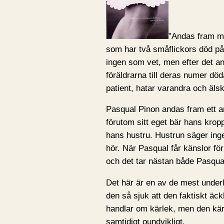
”Andas fram mi
som har två småflickors död på
ingen som vet, men efter det an
föräldrarna till deras numer död
patient, hatar varandra och äls
Pasqual Pinon andas fram ett 
förutom sitt eget bär hans kr
hans hustru. Hustrun säger ing
hör. När Pasqual får känslor fö
och det tar nästan både Pasqua
Det här är en av de mest underl
den så sjuk att den faktiskt äc
handlar om kärlek, men den kä
samtidigt oundvikligt.