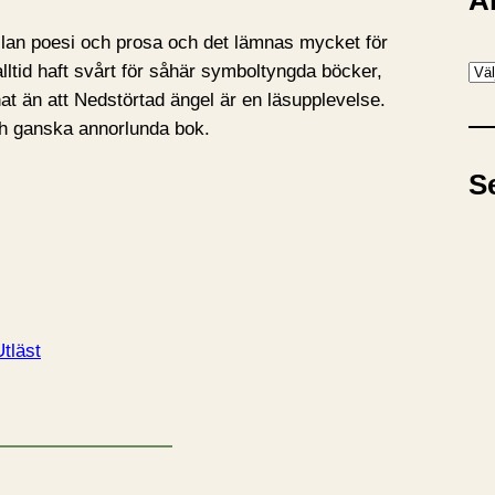
A
lan poesi och prosa och det lämnas mycket för
A
 alltid haft svårt för såhär symboltyngda böcker,
r
t än att Nedstörtad ängel är en läsupplevelse.
k
ch ganska annorlunda bok.
i
S
v
Utläst