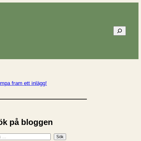
Sök
mpa fram ett inlägg!
ök på bloggen
Sök