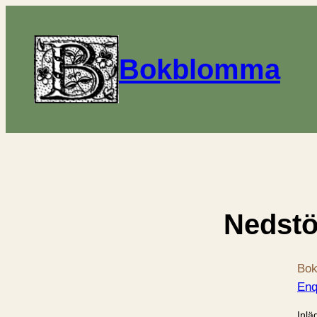
Bokblomma
Nedstö
Bok
Enq
Inlä