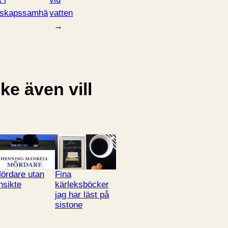
nskapssamhä
vatten
→
e även vill
ördare utan
Fina
nsikte
kärleksböcker
jag har läst på
sistone