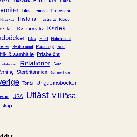
E-böcker
Deckare
Fakta
handel
voriter
Framsidor
Filmatiseringar
Historia
Klass
ldraskap
Illustrerat
Kärlek
ssiker
Kvinnors liv
udböcker
Nobelpriset
Läsa
Mord
eller
Personligt
Nyutkommet
Poesi
itik & samhälle
Prisbelönt
Relationer
Sorg
oföljetongen
änning
Storbritannien
Summeringar
verige
Ungdomsböcker
Tonår
Utläst
Vill läsa
USA
växt
nskap