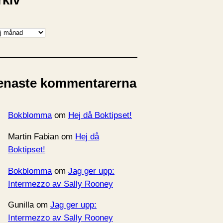
rkiv
enaste kommentarerna
Bokblomma
om
Hej då Boktipset!
Martin Fabian
om
Hej då
Boktipset!
Bokblomma
om
Jag ger upp:
Intermezzo av Sally Rooney
Gunilla
om
Jag ger upp:
Intermezzo av Sally Rooney