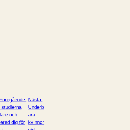
Föregående:
Nästa:
 studierna
Underb
lare och
ara
bered dig för
kvinnor
t i
vid