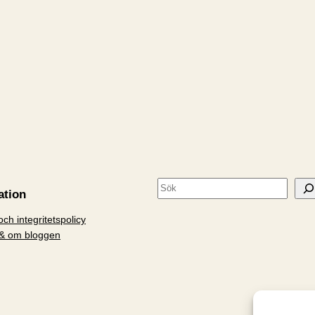
S
ation
ö
ch integritetspolicy
k
& om bloggen