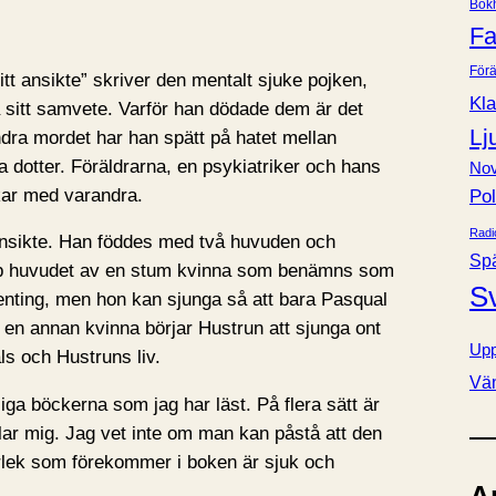
Bok
e
Fa
r
Förä
tt ansikte” skriver den mentalt sjuke pojken,
Kla
 sitt samvete. Varför han dödade dem är det
Lj
dra mordet har han spätt på hatet mellan
a dotter. Föräldrarna, en psykiatriker och hans
Nov
kar med varandra.
Pol
Radi
ansikte. Han föddes med två huvuden och
Sp
opp huvudet av en stum kvinna som benämns som
S
enting, men hon kan sjunga så att bara Pasqual
r en annan kvinna börjar Hustrun att sjunga ont
Upp
ls och Hustruns liv.
Vä
iga böckerna som jag har läst. På flera sätt är
klar mig. Jag vet inte om man kan påstå att den
rlek som förekommer i boken är sjuk och