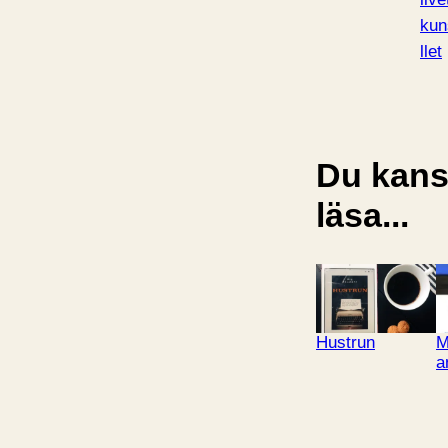
ku
llet
Du kansk
läsa...
Hustrun
M
a