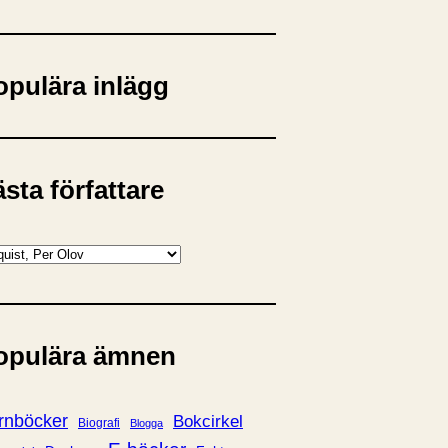
opulära inlägg
sta författare
opulära ämnen
rnböcker
Bokcirkel
Biografi
Blogga