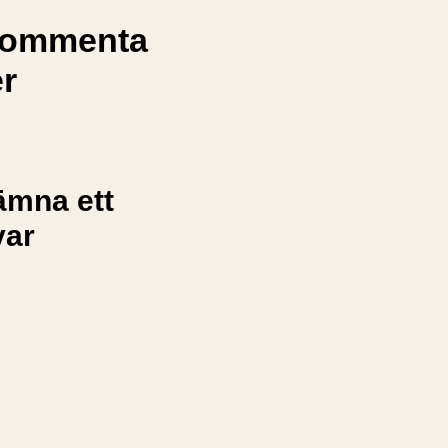
ommenta
er
ämna ett
var