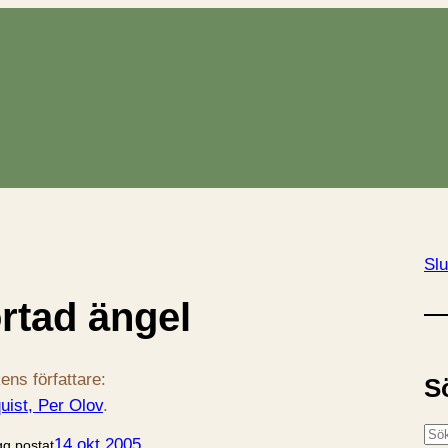
Slu
rtad ängel
ens författare:
S
uist, Per Olov
.
S
14 okt 2005
gg postat