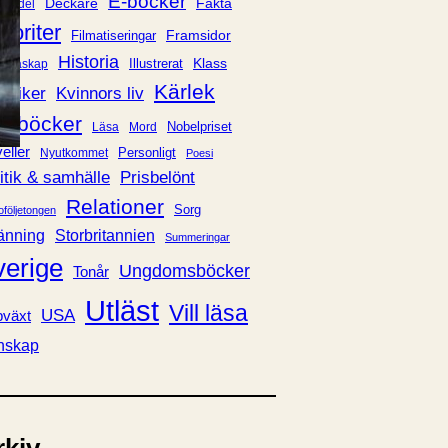
E-böcker
Deckare
Fakta
handel
voriter
Framsidor
Filmatiseringar
Historia
Klass
ldraskap
Illustrerat
Kärlek
ssiker
Kvinnors liv
udböcker
Nobelpriset
Läsa
Mord
eller
Personligt
Nyutkommet
Poesi
itik & samhälle
Prisbelönt
Relationer
Sorg
oföljetongen
änning
Storbritannien
Summeringar
verige
Ungdomsböcker
Tonår
Utläst
Vill läsa
USA
växt
nskap