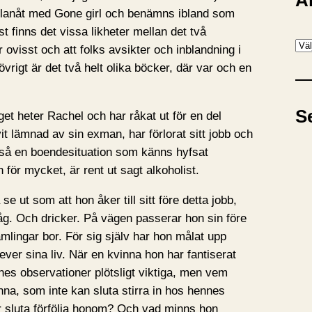
A
lanåt med Gone girl och benämns ibland som
st finns det vissa likheter mellan det två
A
 ovisst och att folks avsikter och inblandning i
r
 övrigt är det två helt olika böcker, där var och en
k
i
S
t heter Rachel och har råkat ut för en del
v
vit lämnad av sin exman, har förlorat sitt jobb och
tså en boendesituation som känns hyfsat
för mycket, är rent ut sagt alkoholist.
e ut som att hon åker till sitt före detta jobb,
åg. Och dricker. På vägen passerar hon sin före
ämlingar bor. För sig själv har hon målat upp
ver sina liv. När en kvinna hon har fantiserat
nes observationer plötsligt viktiga, men vem
nna, som inte kan sluta stirra in hos hennes
er sluta förfölja honom? Och vad minns hon