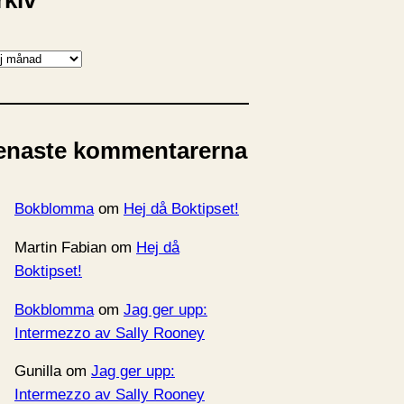
rkiv
enaste kommentarerna
Bokblomma
om
Hej då Boktipset!
Martin Fabian
om
Hej då
Boktipset!
Bokblomma
om
Jag ger upp:
Intermezzo av Sally Rooney
Gunilla
om
Jag ger upp:
Intermezzo av Sally Rooney