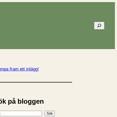
Sök
mpa fram ett inlägg!
ök på bloggen
Sök