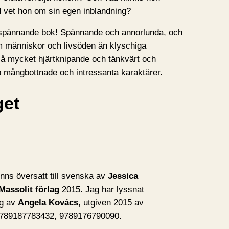
d vet hon om sin egen inblandning?
gt spännande bok! Spännande och annorlunda, och
om människor och livsöden än klyschiga
kså mycket hjärtknipande och tänkvärt och
p mångbottnade och intressanta karaktärer.
get
inns översatt till svenska av
Jessica
Massolit förlag
2015. Jag har lyssnat
ng av
Angela Kovács
, utgiven 2015 av
9789187783432, 9789176790090.