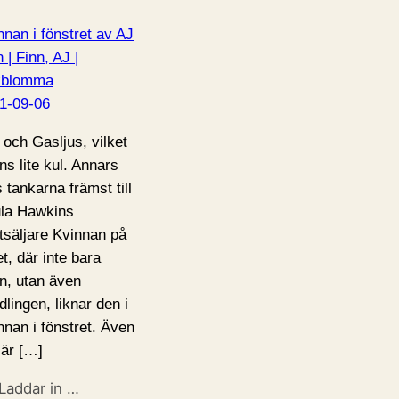
nnan i fönstret av AJ
 | Finn, AJ |
kblomma
1-09-06
 och Gasljus, vilket
ns lite kul. Annars
s tankarna främst till
la Hawkins
tsäljare Kvinnan på
et, där inte bara
ln, utan även
dlingen, liknar den i
nnan i fönstret. Även
 är […]
Laddar in …