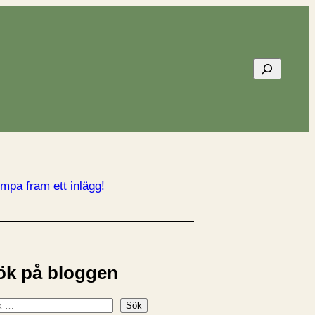
Sök
mpa fram ett inlägg!
ök på bloggen
Sök