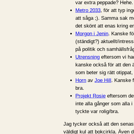
var extra peppade? Hehe.
Metro 2033
, för att typ i
att såga ;). Samma sak 
det skönt att enas kring en
Morgon i Jenin
. Kanske fö
(ständigt?) aktuellt/intr
på politik och samhällsfrå
Utrensning
eftersom vi had
kanske också för att den ä
som beter sig rätt otippat,
Horn
av
Joe Hill
. Kanske f
bra.
Projekt Rosie
eftersom det
inte alla gånger som alla i 
tyckte var rolig/bra.
Jag tycker också att den senas
väldigt kul att bokcirkla. Även 