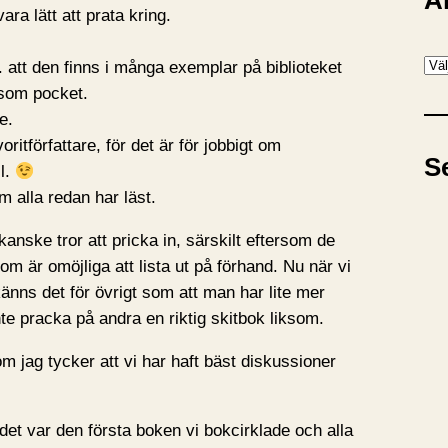
A
ra lätt att prata kring.
A
ex. att den finns i många exemplar på biblioteket
r
å som pocket.
k
e.
i
oritförfattare, för det är för jobbigt om
S
v
ll.
 alla redan har läst.
anske tror att pricka in, särskilt eftersom de
m är omöjliga att lista ut på förhand. Nu när vi
känns det för övrigt som att man har lite mer
te pracka på andra en riktig skitbok liksom.
 jag tycker att vi har haft bäst diskussioner
 det var den första boken vi bokcirklade och alla