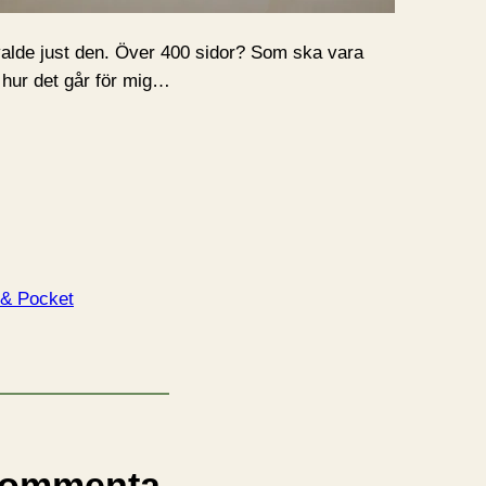
ag valde just den. Över 400 sidor? Som ska vara
 hur det går för mig…
 & Pocket
ommenta