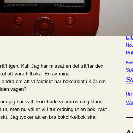
Bok
e
Fa
r
Förä
Kla
Lj
Nov
Pol
Radi
äff igen. Kul! Jag har missat en del träffar den
Sp
ul att vara tillbaka. En av mina
S
ndra om att vi faktiskt har bokcirklat i 4 år om
tiden vägen?
Upp
som jag har valt. Förr hade vi omröstning bland
Vä
a ut, men nu väljer vi i tur ordning ut en bok, rakt
tiskt. Jag tycker att en bra bokcirkelbok ska: