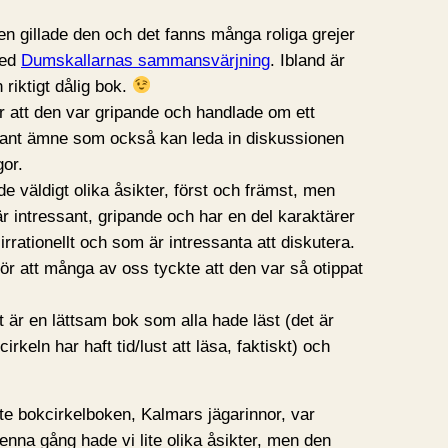
ngen gillade den och det fanns många roliga grejer
med
Dumskallarnas sammansvärjning
. Ibland är
 riktigt dålig bok.
r att den var gripande och handlade om ett
essant ämne som också kan leda in diskussionen
gor.
e väldigt olika åsikter, först och främst, men
r intressant, gripande och har en del karaktärer
 irrationellt och som är intressanta att diskutera.
ör att många av oss tyckte att den var så otippat
 är en lättsam bok som alla hade läst (det är
cirkeln har haft tid/lust att läsa, faktiskt) och
te bokcirkelboken, Kalmars jägarinnor, var
denna gång hade vi lite olika åsikter, men den