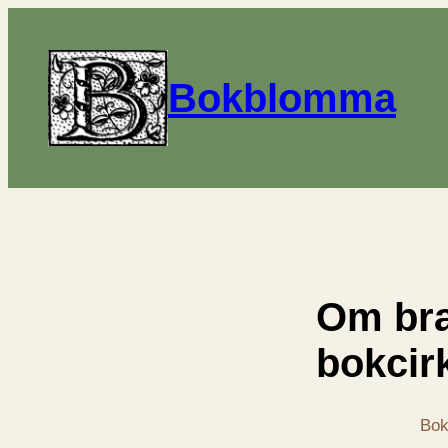
Bokblomma
Om br
bokcir
Bok