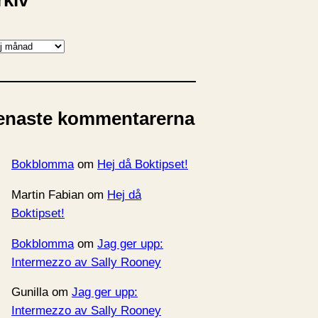
rkiv
enaste kommentarerna
Bokblomma
om
Hej då Boktipset!
Martin Fabian
om
Hej då
Boktipset!
Bokblomma
om
Jag ger upp:
Intermezzo av Sally Rooney
Gunilla
om
Jag ger upp:
Intermezzo av Sally Rooney