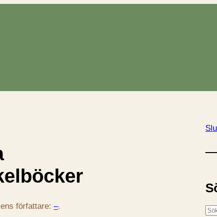
Slu
a
kelböcker
S
ens författare:
–
.
S