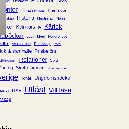
E-böcker
Deckare
Fakta
handel
voriter
Framsidor
Filmatiseringar
Historia
Klass
ldraskap
Illustrerat
Kärlek
ssiker
Kvinnors liv
udböcker
Nobelpriset
Läsa
Mord
eller
Personligt
Nyutkommet
Poesi
itik & samhälle
Prisbelönt
Relationer
Sorg
oföljetongen
änning
Storbritannien
Summeringar
verige
Ungdomsböcker
Tonår
Utläst
Vill läsa
USA
växt
nskap