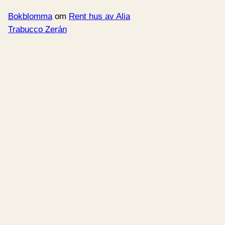
Bokblomma
om
Rent hus av Alia
Trabucco Zerán