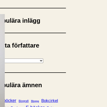
opulära inlägg
sta författare
opulära ämnen
rnböcker
Bokcirkel
Biografi
Blogga