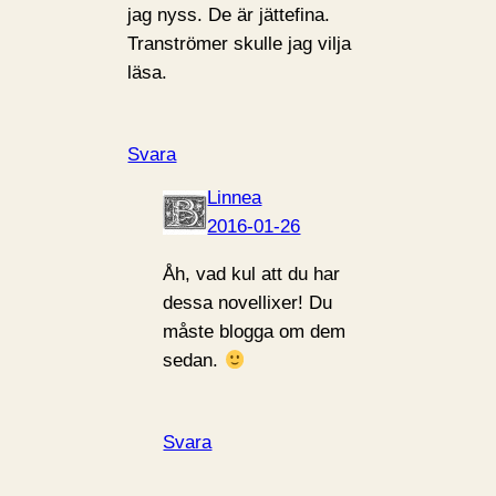
jag nyss. De är jättefina.
Tranströmer skulle jag vilja
läsa.
Svara
Linnea
2016-01-26
Åh, vad kul att du har
dessa novellixer! Du
måste blogga om dem
sedan.
Svara