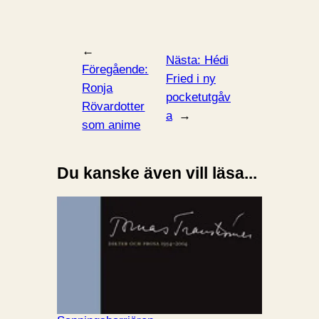
←
Nästa:
Hédi
Föregående:
Fried i ny
Ronja
pocketutgåv
Rövardotter
a
→
som anime
Du kanske även vill läsa...