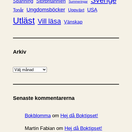
Spänning
Storbritannien
Summeringar
Ungdomsböcker
USA
Uppväxt
Tonår
Utläst
Vill läsa
Vänskap
Arkiv
A
r
k
i
Senaste kommentarerna
v
Bokblomma
om
Hej då Boktipset!
Martin Fabian
om
Hej då Boktipset!