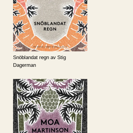
Snöblandat regn av Stig
Dagerman