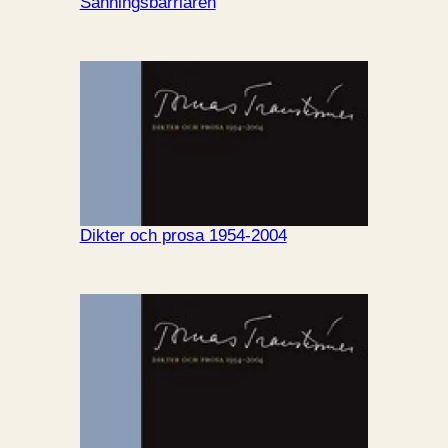
Sanningsbarriären
Dikter och prosa 1954-2004