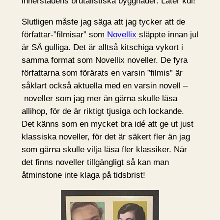
innerstadens brutalistiska byggnader. Låter kul!
Slutligen måste jag säga att jag tycker att de
författar-”filmisar” som
Novellix
släppte innan jul
är SÅ gulliga. Det är alltså kitschiga vykort i
samma format som Novellix noveller. De fyra
författarna som förärats en varsin ”filmis” är
såklart också aktuella med en varsin novell –
noveller som jag mer än gärna skulle läsa
allihop, för de är riktigt tjusiga och lockande.
Det känns som en mycket bra idé att ge ut just
klassiska noveller, för det är säkert fler än jag
som gärna skulle vilja läsa fler klassiker. När
det finns noveller tillgängligt så kan man
åtminstone inte klaga på tidsbrist!