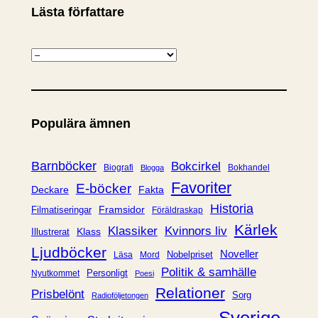
Lästa författare
K
a
t
e
Populära ämnen
g
o
r
Barnböcker
Bokcirkel
Biografi
Bokhandel
Blogga
i
Favoriter
E-böcker
Deckare
Fakta
e
Historia
Framsidor
Filmatiseringar
Föräldraskap
r
Kärlek
Klassiker
Kvinnors liv
Klass
Illustrerat
Ljudböcker
Noveller
Nobelpriset
Läsa
Mord
Politik & samhälle
Personligt
Nyutkommet
Poesi
Relationer
Prisbelönt
Sorg
Radioföljetongen
Sverige