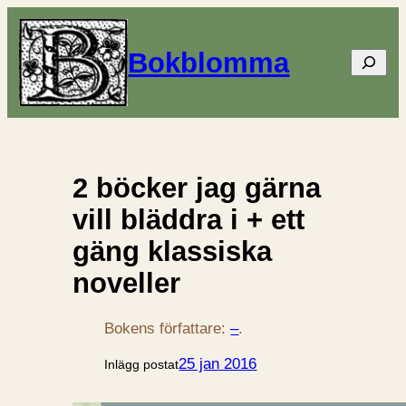
Bokblomma
Sök
2 böcker jag gärna
vill bläddra i + ett
gäng klassiska
noveller
Bokens författare:
–
.
25 jan 2016
Inlägg postat