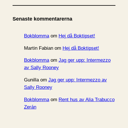
k
i
Senaste kommentarerna
v
Bokblomma
om
Hej då Boktipset!
Martin Fabian
om
Hej då Boktipset!
Bokblomma
om
Jag ger upp: Intermezzo
av Sally Rooney
Gunilla
om
Jag ger upp: Intermezzo av
Sally Rooney
Bokblomma
om
Rent hus av Alia Trabucco
Zerán