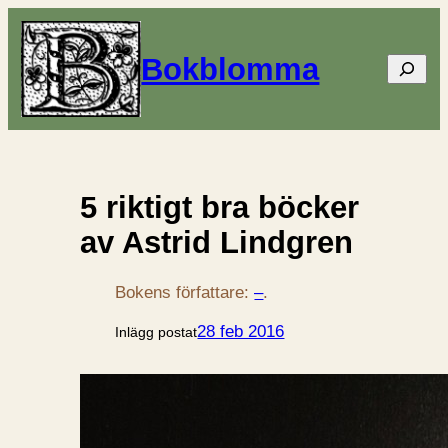
Bokblomma
Sök
5 riktigt bra böcker
av Astrid Lindgren
Bokens författare:
–
.
28 feb 2016
Inlägg postat