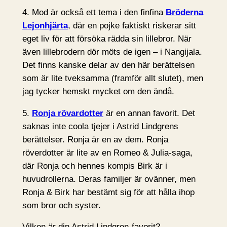
4. Mod är också ett tema i den finfina
Bröderna
Lejonhjärta
, där en pojke faktiskt riskerar sitt
eget liv för att försöka rädda sin lillebror. När
även lillebrodern dör möts de igen – i Nangijala.
Det finns kanske delar av den här berättelsen
som är lite tveksamma (framför allt slutet), men
jag tycker hemskt mycket om den ändå.
5.
Ronja rövardotter
är en annan favorit. Det
saknas inte coola tjejer i Astrid Lindgrens
berättelser. Ronja är en av dem. Ronja
röverdotter är lite av en Romeo & Julia-saga,
där Ronja och hennes kompis Birk är i
huvudrollerna. Deras familjer är ovänner, men
Ronja & Birk har bestämt sig för att hålla ihop
som bror och syster.
Vilken är din Astrid Lindgren-favorit?