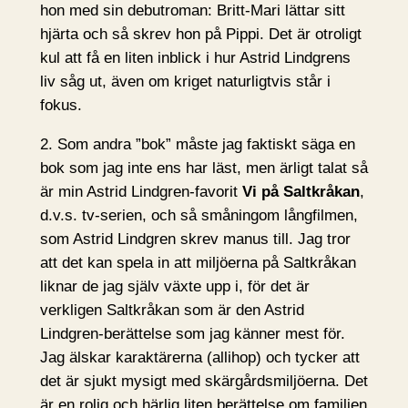
hon med sin debutroman: Britt-Mari lättar sitt
hjärta och så skrev hon på Pippi. Det är otroligt
kul att få en liten inblick i hur Astrid Lindgrens
liv såg ut, även om kriget naturligtvis står i
fokus.
2. Som andra ”bok” måste jag faktiskt säga en
bok som jag inte ens har läst, men ärligt talat så
är min Astrid Lindgren-favorit
Vi på Saltkråkan
,
d.v.s. tv-serien, och så småningom långfilmen,
som Astrid Lindgren skrev manus till. Jag tror
att det kan spela in att miljöerna på Saltkråkan
liknar de jag själv växte upp i, för det är
verkligen Saltkråkan som är den Astrid
Lindgren-berättelse som jag känner mest för.
Jag älskar karaktärerna (allihop) och tycker att
det är sjukt mysigt med skärgårdsmiljöerna. Det
är en rolig och härlig liten berättelse om familjen