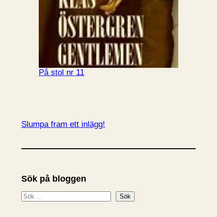
På stol nr 11
Slumpa fram ett inlägg!
Sök på bloggen
S
Sök
ö