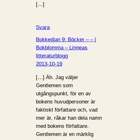
[…]
Svara
Bokkedjan 9: Böcker – – |
Bokblomma – Linneas
litteraturblogg
2013-10-19
[…] Äh. Jag väljer
Gentlemen som
utgångspunkt, för en av
bokens huvudpersoner är
faktiskt författare och, vad
mer är, råkar han dela namn
med bokens författare.
Gentlemen är en märklig