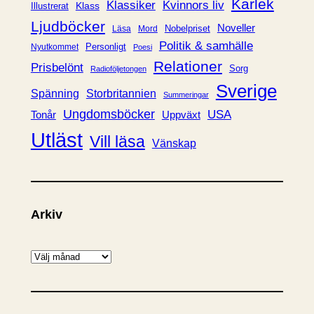
Kärlek
Klassiker
Kvinnors liv
Klass
Illustrerat
Ljudböcker
Noveller
Nobelpriset
Läsa
Mord
Politik & samhälle
Personligt
Nyutkommet
Poesi
Relationer
Prisbelönt
Sorg
Radioföljetongen
Sverige
Spänning
Storbritannien
Summeringar
Ungdomsböcker
USA
Uppväxt
Tonår
Utläst
Vill läsa
Vänskap
Arkiv
A
r
k
i