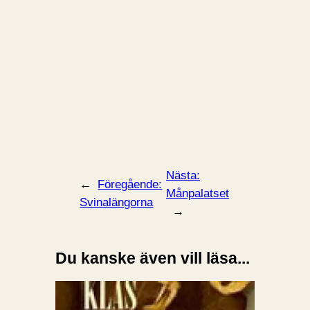
Nästa:
←
Föregående:
Månpalatset
Svinalängorna
→
Du kanske även vill läsa...