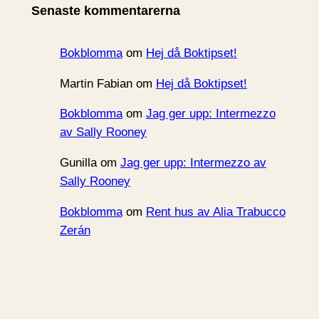
Senaste kommentarerna
v
Bokblomma
om
Hej då Boktipset!
Martin Fabian
om
Hej då Boktipset!
Bokblomma
om
Jag ger upp: Intermezzo
av Sally Rooney
Gunilla
om
Jag ger upp: Intermezzo av
Sally Rooney
Bokblomma
om
Rent hus av Alia Trabucco
Zerán