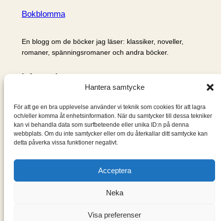
Bokblomma
En blogg om de böcker jag läser: klassiker, noveller,
romaner, spänningsromaner och andra böcker.
Information
Hantera samtycke
Cookie- och integritetspolicy
Om mig & om bloggen
För att ge en bra upplevelse använder vi teknik som cookies för att lagra
S
och/eller komma åt enhetsinformation. När du samtycker till dessa tekniker
kan vi behandla data som surfbeteende eller unika ID:n på denna
ö
webbplats. Om du inte samtycker eller om du återkallar ditt samtycke kan
k
detta påverka vissa funktioner negativt.
Acceptera
Neka
Visa preferenser
Designad med
WordPress