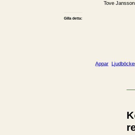
Tove Janssons
Gilla detta:
Appar
Ljudböcke
K
r