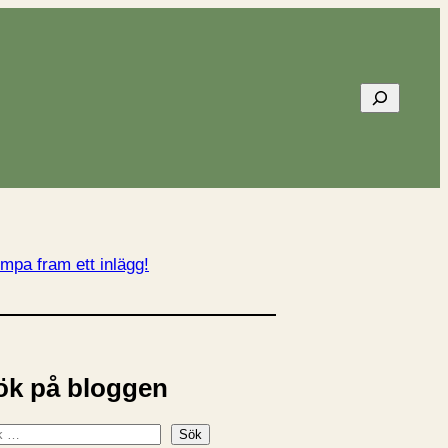
Sök
mpa fram ett inlägg!
ök på bloggen
Sök