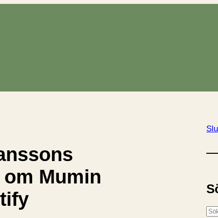
Slu
anssons
r om Mumin
S
tify
S