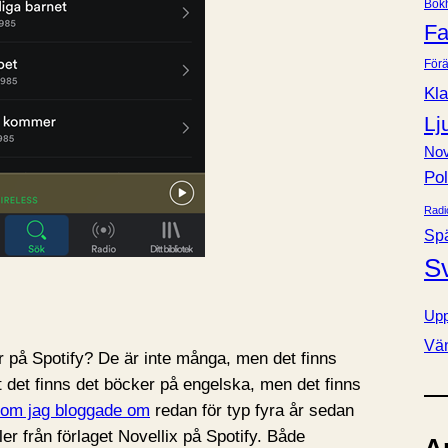
Bok
e
Fa
r
Förä
Kla
Lj
Nov
Pol
Radi
Sp
S
Upp
Vä
er på Spotify? De är inte många, men det finns
llt det finns det böcker på engelska, men det finns
om jag bloggade om
redan för typ fyra år sedan
ller från förlaget Novellix på Spotify. Både