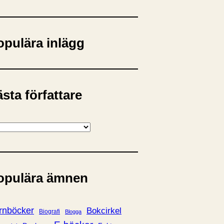
opulära inlägg
sta författare
opulära ämnen
rnböcker
Bokcirkel
Biografi
Blogga