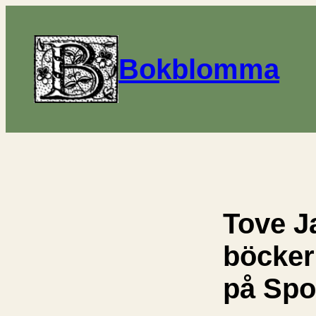
Bokblomma
Tove J
böcke
på Spo