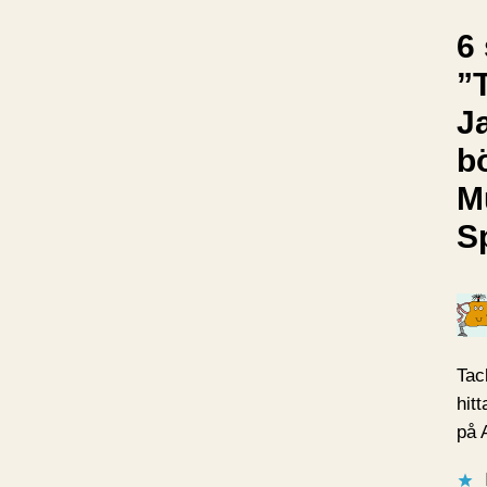
6 
”
J
b
M
S
Tac
hit
på 