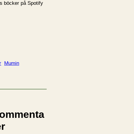
 böcker på Spotify
r
Mumin
ommenta
er