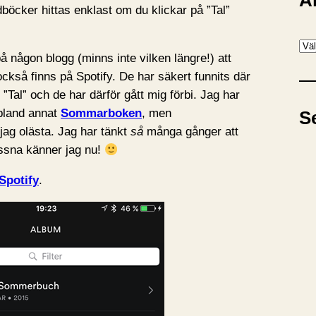
A
böcker hittas enklast om du klickar på ”Tal”
A
 någon blogg (minns inte vilken längre!) att
r
ckså finns på Spotify. De har säkert funnits där
k
 ”Tal” och de har därför gått mig förbi. Jag har
i
bland annat
Sommarboken
, men
S
v
 jag olästa. Jag har tänkt
så
många gånger att
yssna känner jag nu!
Spotify
.