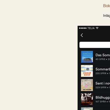
Bok
Inlä