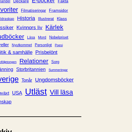
E-böcker
Deckare
Fakta
handel
voriter
Framsidor
Filmatiseringar
Historia
Klass
ldraskap
Illustrerat
Kärlek
ssiker
Kvinnors liv
udböcker
Nobelpriset
Läsa
Mord
eller
Personligt
Nyutkommet
Poesi
itik & samhälle
Prisbelönt
Relationer
Sorg
oföljetongen
änning
Storbritannien
Summeringar
verige
Ungdomsböcker
Tonår
Utläst
Vill läsa
USA
växt
nskap