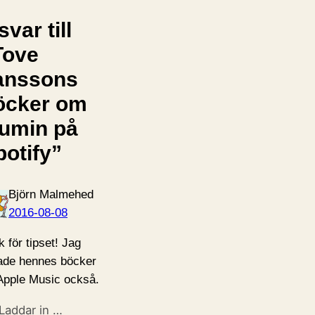
svar till
Tove
anssons
öcker om
umin på
potify”
Björn Malmehed
2016-08-08
k för tipset! Jag
tade hennes böcker
Apple Music också.
Laddar in …