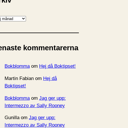
rkiv
enaste kommentarerna
Bokblomma
om
Hej då Boktipset!
Martin Fabian
om
Hej då
Boktipset!
Bokblomma
om
Jag ger upp:
Intermezzo av Sally Rooney
Gunilla
om
Jag ger upp:
Intermezzo av Sally Rooney