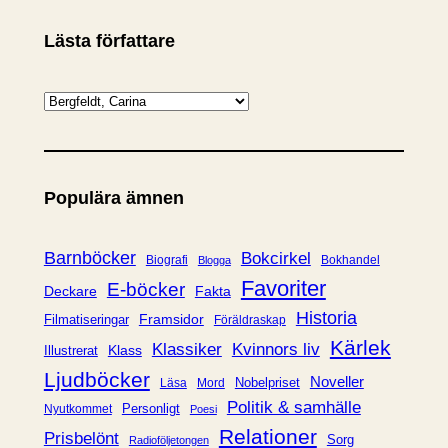
Lästa författare
K
a
t
e
Populära ämnen
g
o
r
Barnböcker
Bokcirkel
Biografi
Bokhandel
Blogga
i
Favoriter
E-böcker
Deckare
Fakta
e
Historia
Framsidor
Filmatiseringar
Föräldraskap
r
Kärlek
Klassiker
Kvinnors liv
Klass
Illustrerat
Ljudböcker
Noveller
Nobelpriset
Läsa
Mord
Politik & samhälle
Personligt
Nyutkommet
Poesi
Relationer
Prisbelönt
Sorg
Radioföljetongen