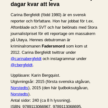
dagar kvar att leva
Carina Bergfeldt (född 1980) är en svensk
reporter och författare. Hon har jobbat för t.ex.
Aftonblade och SVT och har belönats med Stora
journalistpriset för ett reportage om massakern
på Utøya. Hennes debutroman är
kriminalromanen
Fadersmord
som kom ut
2012. Carina Bergfeldt twittrar under
@carinabergfeldt
och instagrammar under
@cbergfeldt
.
Uppläsare: Karin Bergquist.
Utgivningsår: 2015 (första svenska utgåvan,
Norstedts
), 2015 (den här ljudboksutgåvan,
Norstedts
).
Antal sidor: 240 (ca 8 h lyssning).
ISBN: 9789113066967, 9789113068695.