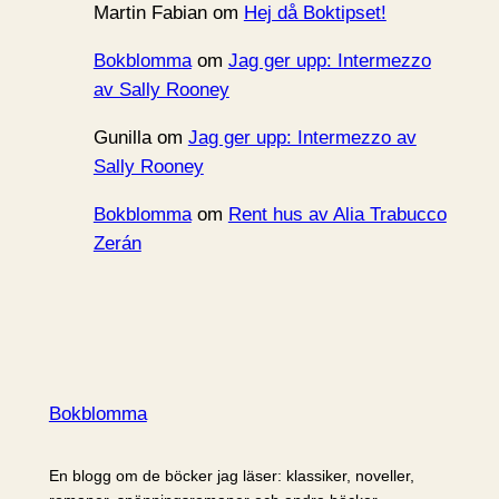
Martin Fabian
om
Hej då Boktipset!
Bokblomma
om
Jag ger upp: Intermezzo
av Sally Rooney
Gunilla
om
Jag ger upp: Intermezzo av
Sally Rooney
Bokblomma
om
Rent hus av Alia Trabucco
Zerán
Bokblomma
En blogg om de böcker jag läser: klassiker, noveller,