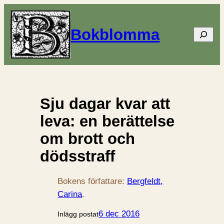
Bokblomma
Sök
Sju dagar kvar att
leva: en berättelse
om brott och
dödsstraff
Bokens författare:
Bergfeldt,
Carina
.
6 dec 2016
Inlägg postat