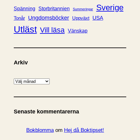
Sverige
Spänning
Storbritannien
Summeringar
Ungdomsböcker
USA
Uppväxt
Tonår
Utläst
Vill läsa
Vänskap
Arkiv
A
r
k
i
Senaste kommentarerna
v
Bokblomma
om
Hej då Boktipset!