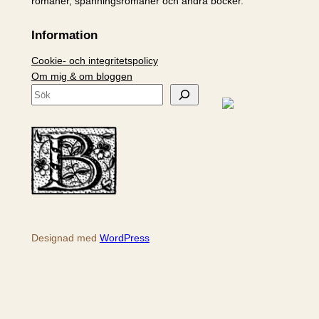
romaner, spänningsromaner och andra böcker.
Information
Cookie- och integritetspolicy
Om mig & om bloggen
S
ö
k
Designad med
WordPress