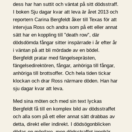
dess har han suttit och väntat på sitt dödsstraff.
I boken Sju dagar kvar att leva är året 2013 och
reportern Carina Bergfeldt åker till Texas för att
intervjua Ross och andra som på ett eller annat
sätt har en koppling till ”death row”, där
dödsdömda fångar sitter inspärrade i år efter år
i väntan på att bli mördade av en bödel.
Bergfeldt pratar med fängelseprästen,
fängelsedirektören, fångar, anhöriga till fångar,
anhöriga till brottsoffer. Och hela tiden tickar
klockan och drar Ross närmare döden. Han har
sju dagar kvar att leva.
Med sina möten och med sin text lyckas
Bergfeldt få till en komplex bild av dödsstraffet
och alla som på ett eller annat sätt drabbas av
detta, direkt eller indirekt. I dödsögonblicken
dödas en mördare, men dödsstraffet innebär