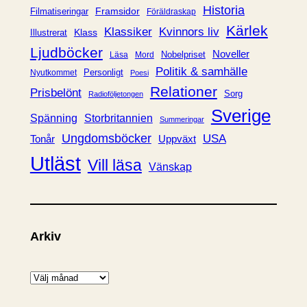
e
Historia
Framsidor
Filmatiseringar
Föräldraskap
r
Kärlek
Klassiker
Kvinnors liv
Klass
Illustrerat
Ljudböcker
Noveller
Nobelpriset
Läsa
Mord
Politik & samhälle
Personligt
Nyutkommet
Poesi
Relationer
Prisbelönt
Sorg
Radioföljetongen
Sverige
Spänning
Storbritannien
Summeringar
Ungdomsböcker
USA
Uppväxt
Tonår
Utläst
Vill läsa
Vänskap
Arkiv
A
r