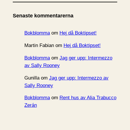
k
i
Senaste kommentarerna
v
Bokblomma
om
Hej då Boktipset!
Martin Fabian
om
Hej då Boktipset!
Bokblomma
om
Jag ger upp: Intermezzo
av Sally Rooney
Gunilla
om
Jag ger upp: Intermezzo av
Sally Rooney
Bokblomma
om
Rent hus av Alia Trabucco
Zerán