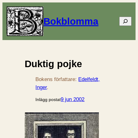
Bokblomma
Sök
Duktig pojke
Bokens författare:
Edelfeldt,
Inger
.
9 jun 2002
Inlägg postat