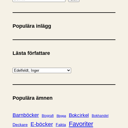
ö
k
Populära inlägg
Lästa författare
K
a
t
e
Populära ämnen
g
o
r
Barnböcker
Bokcirkel
Biografi
Bokhandel
Blogga
i
Favoriter
E-böcker
Deckare
Fakta