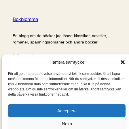
Bokblomma
En blogg om de böcker jag läser: klassiker, noveller,
romaner, spänningsromaner och andra böcker.
Information
Hantera samtycke
Cookie- och integritetspolicy
Om mig & om bloggen
För att ge en bra upplevelse använder vi teknik som cookies för att lagra
S
och/eller komma åt enhetsinformation. När du samtycker till dessa tekniker
kan vi behandla data som surfbeteende eller unika ID:n på denna
ö
webbplats. Om du inte samtycker eller om du återkallar ditt samtycke kan
k
detta påverka vissa funktioner negativt.
Acceptera
Neka