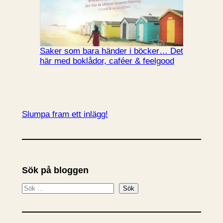
Saker som bara händer i böcker… Det
här med boklådor, caféer & feelgood
Slumpa fram ett inlägg!
Sök på bloggen
S
Sök
ö
k