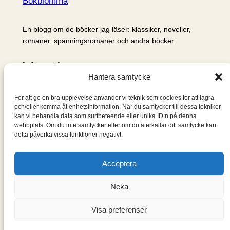
Bokblomma
En blogg om de böcker jag läser: klassiker, noveller,
romaner, spänningsromaner och andra böcker.
Information
Hantera samtycke
Cookie- och integritetspolicy
Om mig & om bloggen
För att ge en bra upplevelse använder vi teknik som cookies för att lagra
S
och/eller komma åt enhetsinformation. När du samtycker till dessa tekniker
kan vi behandla data som surfbeteende eller unika ID:n på denna
ö
webbplats. Om du inte samtycker eller om du återkallar ditt samtycke kan
k
detta påverka vissa funktioner negativt.
Acceptera
Neka
Visa preferenser
Designad med
WordPress