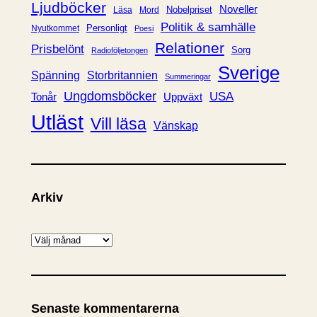
Ljudböcker
Noveller
Nobelpriset
Läsa
Mord
Politik & samhälle
Personligt
Nyutkommet
Poesi
Relationer
Prisbelönt
Sorg
Radioföljetongen
Sverige
Spänning
Storbritannien
Summeringar
Ungdomsböcker
USA
Uppväxt
Tonår
Utläst
Vill läsa
Vänskap
Arkiv
A
r
k
i
Senaste kommentarerna
v