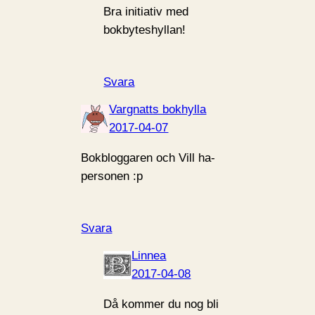
Bra initiativ med
bokbyteshyllan!
Svara
Vargnatts bokhylla
2017-04-07
Bokbloggaren och Vill ha-
personen :p
Svara
Linnea
2017-04-08
Då kommer du nog bli