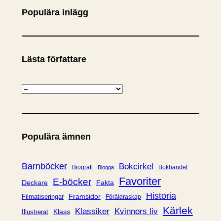
Populära inlägg
Lästa författare
K
a
t
e
Populära ämnen
g
o
r
Barnböcker
Bokcirkel
Biografi
Bokhandel
Blogga
i
Favoriter
E-böcker
Deckare
Fakta
e
Historia
Framsidor
Filmatiseringar
Föräldraskap
r
Kärlek
Klassiker
Kvinnors liv
Klass
Illustrerat