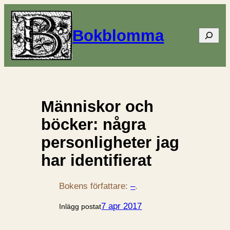
Bokblomma
Sök
Människor och
böcker: några
personligheter jag
har identifierat
Bokens författare:
–
.
7 apr 2017
Inlägg postat