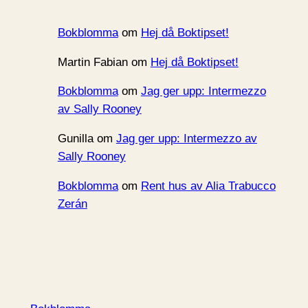
Bokblomma
om
Hej då Boktipset!
Martin Fabian
om
Hej då Boktipset!
Bokblomma
om
Jag ger upp: Intermezzo
av Sally Rooney
Gunilla
om
Jag ger upp: Intermezzo av
Sally Rooney
Bokblomma
om
Rent hus av Alia Trabucco
Zerán