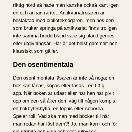
riktig nörd så hade man kanske också känt igen
en och annan raritet. Antikvariatrotaren är
besläktad med biblioteksägaren, men hos den
som brukar springa på antikvariat finns troligen
inte samma bredd bland vare sig bland genres
eller utgivningsår. Här är det helst gammalt och
klassiskt som gäller.
Den osentimentala
Den osentimentala läsaren är inte så noga; en
bok kan lånas, köpas eller läsas i en fiffig
app. När boken är utläst eller när hen har givit
upp om den så åker den iväg till någon kompis,
en bokbyteshylla, en loppis eller soporna.
Spelar roll! Vad ska man med böcker till när
man redan har läst dem?! Jo, man kan i och för
sig strimla och vika och göra julpyssel…