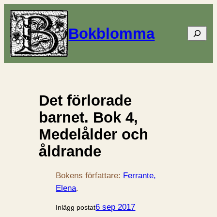
Bokblomma
Sök
Det förlorade
barnet. Bok 4,
Medelålder och
åldrande
Bokens författare:
Ferrante,
Elena
.
6 sep 2017
Inlägg postat