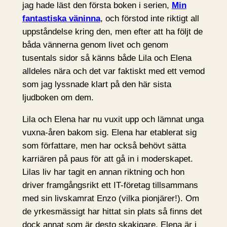
jag hade läst den första boken i serien,
Min
fantastiska väninna
, och förstod inte riktigt all
uppståndelse kring den, men efter att ha följt de
båda vännerna genom livet och genom
tusentals sidor så känns både Lila och Elena
alldeles nära och det var faktiskt med ett vemod
som jag lyssnade klart på den här sista
ljudboken om dem.
Lila och Elena har nu vuxit upp och lämnat unga
vuxna-åren bakom sig. Elena har etablerat sig
som författare, men har också behövt sätta
karriären på paus för att gå in i moderskapet.
Lilas liv har tagit en annan riktning och hon
driver framgångsrikt ett IT-företag tillsammans
med sin livskamrat Enzo (vilka pionjärer!). Om
de yrkesmässigt har hittat sin plats så finns det
dock annat som är desto skakigare. Elena är i