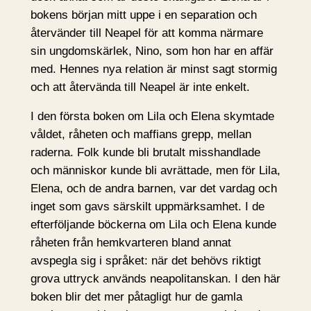
bokens början mitt uppe i en separation och
återvänder till Neapel för att komma närmare
sin ungdomskärlek, Nino, som hon har en affär
med. Hennes nya relation är minst sagt stormig
och att återvända till Neapel är inte enkelt.
I den första boken om Lila och Elena skymtade
våldet, råheten och maffians grepp, mellan
raderna. Folk kunde bli brutalt misshandlade
och människor kunde bli avrättade, men för Lila,
Elena, och de andra barnen, var det vardag och
inget som gavs särskilt uppmärksamhet. I de
efterföljande böckerna om Lila och Elena kunde
råheten från hemkvarteren bland annat
avspegla sig i språket: när det behövs riktigt
grova uttryck används neapolitanskan. I den här
boken blir det mer påtagligt hur de gamla