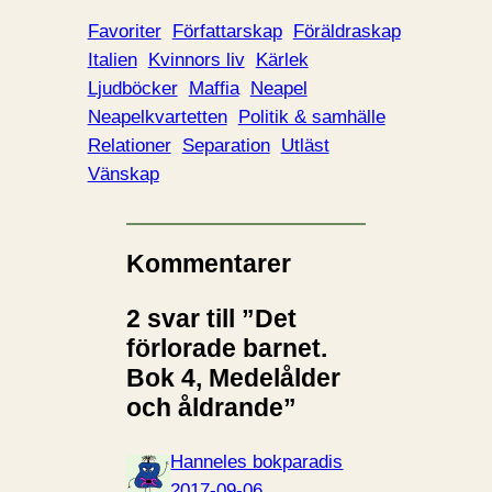
d
d
Favoriter
Författarskap
Föräldraskap
a
Italien
Kvinnors liv
Kärlek
r
Ljudböcker
Maffia
Neapel
i
Neapelkvartetten
Politik & samhälle
n
Relationer
Separation
Utläst
…
Vänskap
Kommentarer
2 svar till ”Det
förlorade barnet.
Bok 4, Medelålder
och åldrande”
Hanneles bokparadis
2017-09-06