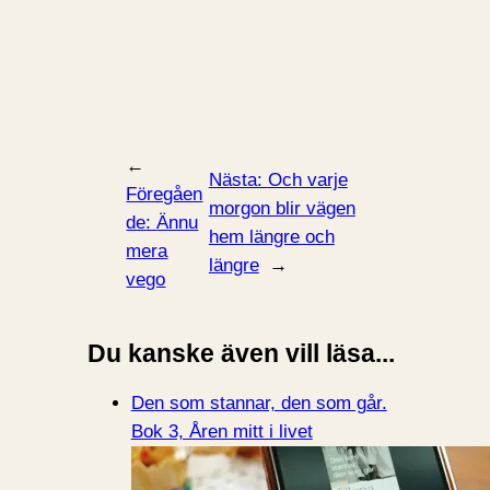
←
Nästa:
Och varje
Föregåen
morgon blir vägen
de:
Ännu
hem längre och
mera
längre
→
vego
Du kanske även vill läsa...
Den som stannar, den som går.
Bok 3, Åren mitt i livet