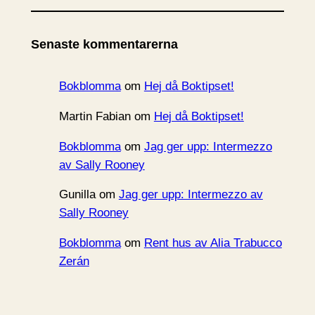
k
i
Senaste kommentarerna
v
Bokblomma
om
Hej då Boktipset!
Martin Fabian
om
Hej då Boktipset!
Bokblomma
om
Jag ger upp: Intermezzo
av Sally Rooney
Gunilla
om
Jag ger upp: Intermezzo av
Sally Rooney
Bokblomma
om
Rent hus av Alia Trabucco
Zerán