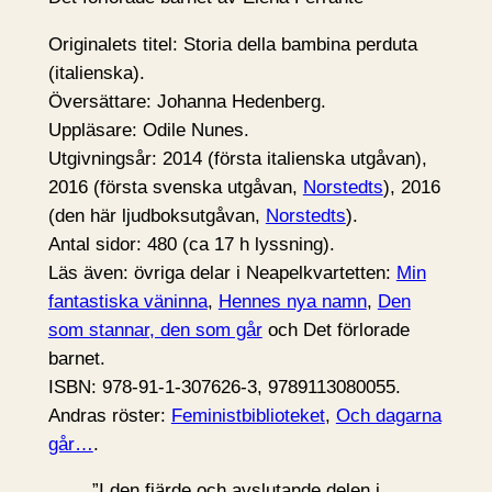
Originalets titel: Storia della bambina perduta
(italienska).
Översättare: Johanna Hedenberg.
Uppläsare: Odile Nunes.
Utgivningsår: 2014 (första italienska utgåvan),
2016 (första svenska utgåvan,
Norstedts
), 2016
(den här ljudboksutgåvan,
Norstedts
).
Antal sidor: 480 (ca 17 h lyssning).
Läs även: övriga delar i Neapelkvartetten:
Min
fantastiska väninna
,
Hennes nya namn
,
Den
som stannar, den som går
och Det förlorade
barnet.
ISBN: 978-91-1-307626-3, 9789113080055.
Andras röster:
Feministbiblioteket
,
Och dagarna
går…
.
”I den fjärde och avslutande delen i