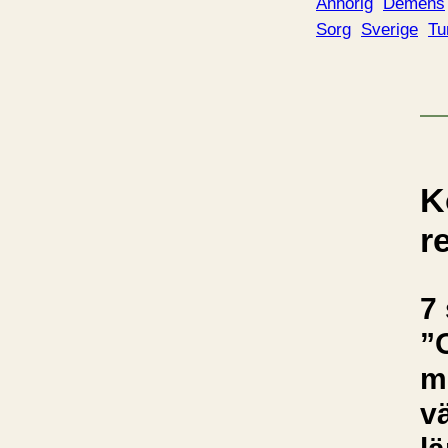
Anhörig
Demens
Sorg
Sverige
Tu
K
r
7 
”
m
v