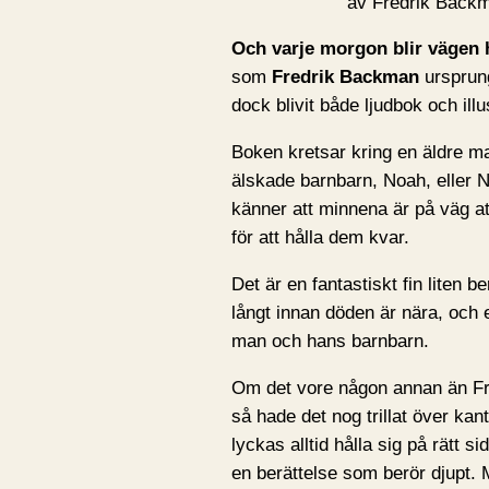
av Fredrik Back
Och varje morgon blir vägen 
som
Fredrik Backman
ursprung
dock blivit både ljudbok och ill
Boken kretsar kring en äldre ma
älskade barnbarn, Noah, eller
känner att minnena är på väg a
för att hålla dem kvar.
Det är en fantastiskt fin liten b
långt innan döden är nära, och 
man och hans barnbarn.
Om det vore någon annan än Fr
så hade det nog trillat över kan
lyckas alltid hålla sig på rätt 
en berättelse som berör djupt. M