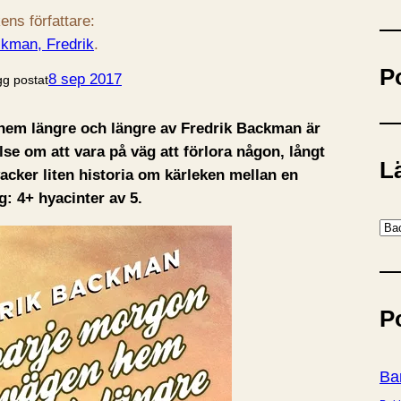
ö
ens författare:
k
kman, Fredrik
.
P
8 sep 2017
gg postat
hem längre och längre av Fredrik Backman är
else om att vara på väg att förlora någon, långt
Lä
acker liten historia om kärleken mellan en
: 4+ hyacinter av 5.
K
a
t
e
P
g
o
r
Ba
i