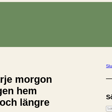
Slu
rje morgon
ägen hem
S
 och längre
S