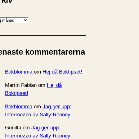
rkiv
enaste kommentarerna
Bokblomma
om
Hej då Boktipset!
Martin Fabian
om
Hej då
Boktipset!
Bokblomma
om
Jag ger upp:
Intermezzo av Sally Rooney
Gunilla
om
Jag ger upp:
Intermezzo av Sally Rooney