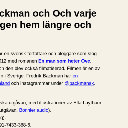
ckman och Och varje
ägen hem längre och
r en svensk författare och bloggare som slog
2012 med romanen
En man som heter Ove
.
ch den blev också filmatiserad. Filmen är en av
in i Sverige. Fredrik Backman har
en
land
och instagrammar under
@backmansk
.
ska utgåvan, med illustrationer av Ella Laytham,
sutgåvan,
Bonnier audio
).
g).
91-7433-388-6.