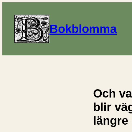
Bokblomma
Och va
blir v
längre