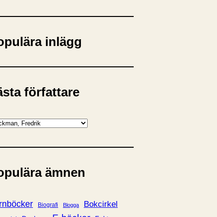
opulära inlägg
sta författare
opulära ämnen
rnböcker
Bokcirkel
Biografi
Blogga