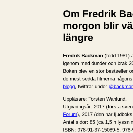
Om Fredrik Ba
morgon blir v
längre
Fredrik Backman
(född 1981) ä
igenom med dunder och brak 
Boken blev en stor bestseller o
de mest sedda filmerna någons
blogg
, twittrar under
@backman
Uppläsare: Torsten Wahlund.
Utgivningsår: 2017 (första sven
Forum
), 2017 (den här ljudbok
Antal sidor: 85 (ca 1,5 h lyssnin
ISBN: 978-91-37-15089-5, 978-