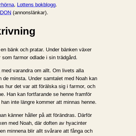
rhörna
,
Lottens bokblogg
.
CDON
(annonslänkar).
rivning
å en bänk och pratar. Under bänken växer
 som farmor odlade i sin trädgård.
 med varandra om allt. Om livets alla
ch de minsta. Under samtalet med Noah kan
nas hur det var att förälska sig i farmor, och
nne. Han kan fortfarande se henne framför
å han inte längre kommer att minnas henne.
han känner håller på att förändras. Därför
nken med Noah, där doften av hyacinter
Men minnena blir allt svårare att fånga och