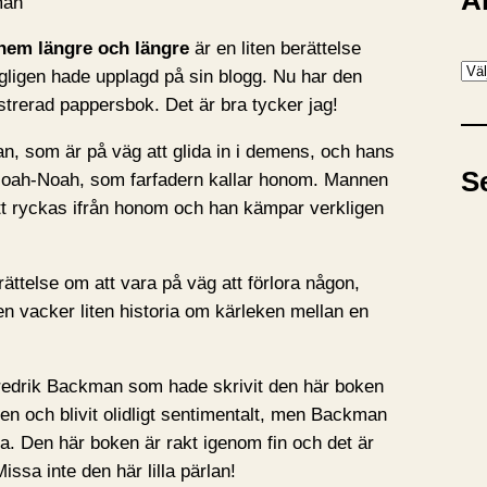
A
man
hem längre och längre
är en liten berättelse
A
ligen hade upplagd på sin blogg. Nu har den
r
ustrerad pappersbok. Det är bra tycker jag!
k
n, som är på väg att glida in i demens, och hans
i
S
 Noah-Noah, som farfadern kallar honom. Mannen
v
tt ryckas ifrån honom och han kämpar verkligen
erättelse om att vara på väg att förlora någon,
en vacker liten historia om kärleken mellan en
edrik Backman som hade skrivit den här boken
ten och blivit olidligt sentimentalt, men Backman
sida. Den här boken är rakt igenom fin och det är
issa inte den här lilla pärlan!