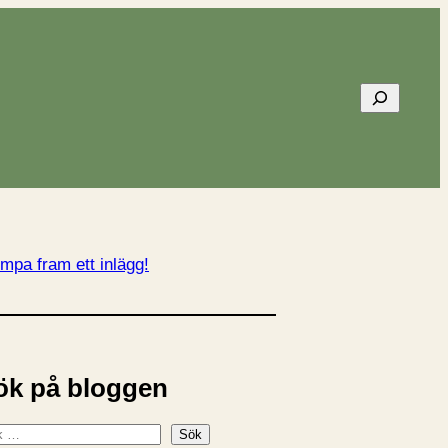
Sök
mpa fram ett inlägg!
ök på bloggen
Sök