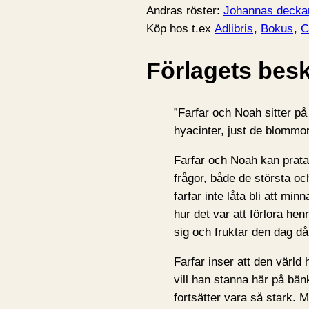
Andras röster:
Johannas decka
Köp hos t.ex
Adlibris
,
Bokus
,
Förlagets besk
”Farfar och Noah sitter p
hyacinter, just de blommor
Farfar och Noah kan prata
frågor, både de största o
farfar inte låta bli att min
hur det var att förlora he
sig och fruktar den dag d
Farfar inser att den värld 
vill han stanna här på bä
fortsätter vara så stark. 