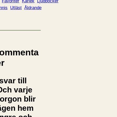
Favoriter
Kärlek
Ljudböcker
nnis
Utläst
Åldrande
ommenta
er
svar till
Och varje
orgon blir
ägen hem