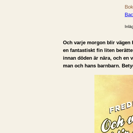
Bok
Bac
Inlä
Och varje morgon blir vägen 
en fantastiskt fin liten berätt
innan döden är nära, och en v
man och hans barnbarn. Betyg