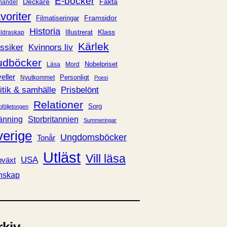
E-böcker
Deckare
Fakta
handel
voriter
Framsidor
Filmatiseringar
Historia
Klass
ldraskap
Illustrerat
Kärlek
ssiker
Kvinnors liv
udböcker
Nobelpriset
Läsa
Mord
eller
Personligt
Nyutkommet
Poesi
itik & samhälle
Prisbelönt
Relationer
Sorg
oföljetongen
änning
Storbritannien
Summeringar
verige
Ungdomsböcker
Tonår
Utläst
Vill läsa
USA
växt
nskap