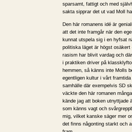
sparsamt, fattigt och med självh
sakta sipprar det ut vad Moll ha
Den här romanens idé är genia
att det inte framgår när den eg
kunnat utspela sig i en hyfsat nä
politiska läget är högst osäkert 
rasism har blivit vardag och där
i praktiken driver på klassklyfto
hemmen, så känns inte Molls ber
egentligen kultur i vårt framtida
samhälle där exempelvis SD sku
väckte den här romanen många 
kände jag att boken utnyttjade ä
som känns vagt och svårgreppbar
mig, vilket kanske säger mer o
det finns någonting starkt och a
fram.