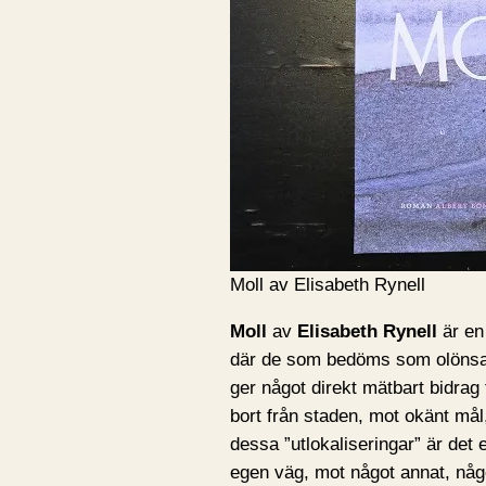
Moll av Elisabeth Rynell
Moll
av
Elisabeth Rynell
är en
där de som bedöms som olönsam
ger något direkt mätbart bidrag 
bort från staden, mot okänt mål
dessa ”utlokaliseringar” är det
egen väg, mot något annat, någo