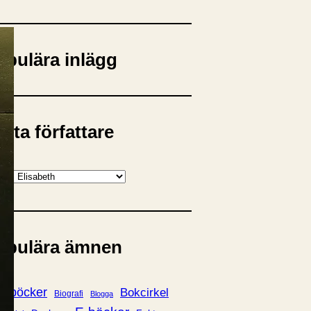
opulära inlägg
sta författare
opulära ämnen
rnböcker
Bokcirkel
Biografi
Blogga