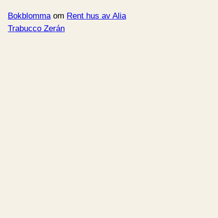
Bokblomma
om
Rent hus av Alia
Trabucco Zerán