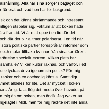
ushållning. Alla har sina sorger i bagaget och
r förlorat och vad hon har för bakgrund.
lisk och det känns skrämmande och intressant
entligen utspelar sig. Faktum är att boken hade
ra framtid. Vi är mitt uppe i en tid där det
och där det blir alltmer polariserat. I en tid när
 stora politiska partier förespråkar reformer som
r och motar tillbaka kvinnor från sina karriärer till
ättelse speciellt extrem. Vilken plats har
 samhälle? Vilken kultur räknas, och varför, i ett
lle lyckas driva igenom sin politik? För mig
tankar och en obehaglig känsla. Samtidigt
mnet alldeles för lite. Det är mycket i boken
t. Ärligt talat flög det mesta över huvudet på
m mig än om boken, men ändå. Jag tycker att
ngeläget i Moll, men för mig räckte det inte ända