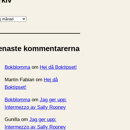
rkiv
enaste kommentarerna
Bokblomma
om
Hej då Boktipset!
Martin Fabian
om
Hej då
Boktipset!
Bokblomma
om
Jag ger upp:
Intermezzo av Sally Rooney
Gunilla
om
Jag ger upp:
Intermezzo av Sally Rooney