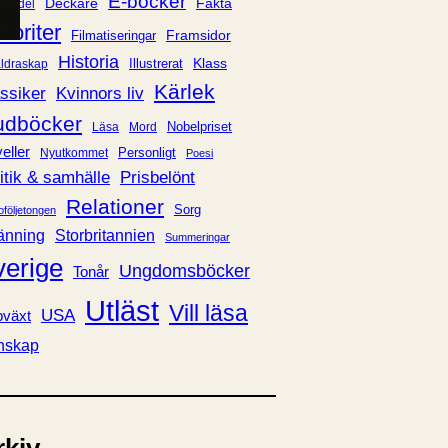
E-böcker
Deckare
Fakta
handel
voriter
Framsidor
Filmatiseringar
Historia
Klass
ldraskap
Illustrerat
Kärlek
ssiker
Kvinnors liv
udböcker
Nobelpriset
Läsa
Mord
eller
Personligt
Nyutkommet
Poesi
itik & samhälle
Prisbelönt
Relationer
Sorg
oföljetongen
änning
Storbritannien
Summeringar
verige
Ungdomsböcker
Tonår
Utläst
Vill läsa
USA
växt
nskap