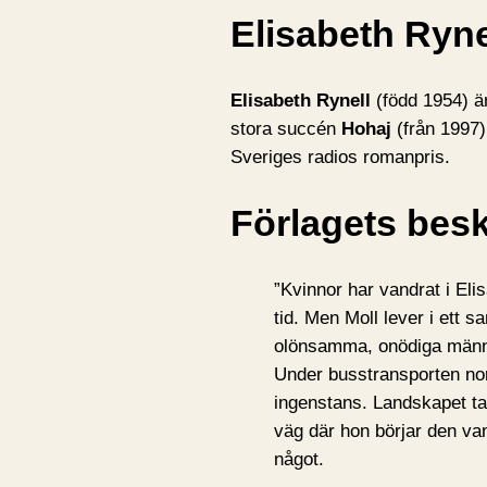
Elisabeth Ryne
Elisabeth Rynell
(född 1954) är
stora succén
Hohaj
(från 1997)
Sveriges radios romanpris.
Förlagets besk
”Kvinnor har vandrat i Elis
tid. Men Moll lever i ett 
olönsamma, onödiga männi
Under busstransporten norr
ingenstans. Landskapet ta
väg där hon börjar den va
något.