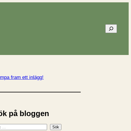
Sök
mpa fram ett inlägg!
ök på bloggen
Sök