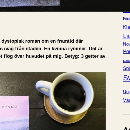
Bok
e
Fa
r
Förä
Kla
Lj
en dystopisk roman om en framtid där
Nov
iväg från staden. En kvinna rymmer. Det är
Pol
 flög över huvudet på mig. Betyg: 3 getter av
Radi
Sp
S
Upp
Vä