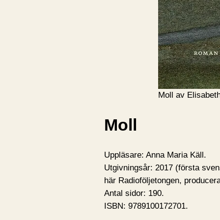
Moll av Elisabet
Moll
Uppläsare: Anna Maria Käll.
Utgivningsår: 2017 (första sve
här Radioföljetongen, produce
Antal sidor: 190.
ISBN: 9789100172701.