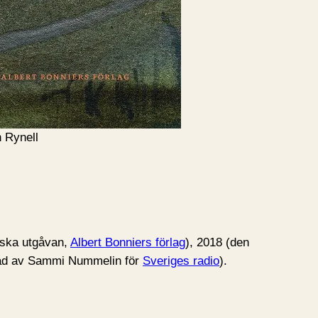
h Rynell
nska utgåvan,
Albert Bonniers förlag
), 2018 (den
rad av Sammi Nummelin för
Sveriges radio
).