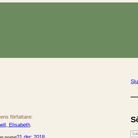
Slu
ens författare:
S
ell, Elisabeth
.
S
21 dec 2018
gg postat