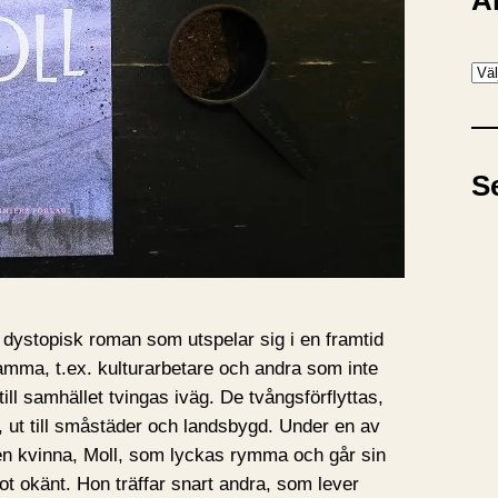
A
A
r
k
i
S
v
 dystopisk roman som utspelar sig i en framtid
ma, t.ex. kulturarbetare och andra som inte
till samhället tvingas iväg. De tvångsförflyttas,
, ut till småstäder och landsbygd. Under en av
 en kvinna, Moll, som lyckas rymma och går sin
t okänt. Hon träffar snart andra, som lever