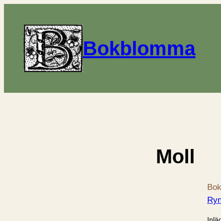
Bokblomma
Moll
Bok
Ryn
Inlä