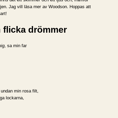
ädjen. Jag vill läsa mer av Woodson. Hoppas att
art!
n flicka drömmer
mig
, sa min far
 undan min rosa filt,
iga lockarna,