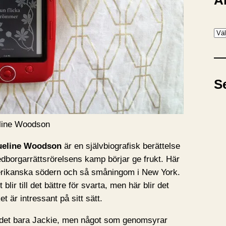
A
A
r
k
i
S
v
eline Woodson
ueline Woodson
är en självbiografisk berättelse
dborgarrättsrörelsens kamp börjar ge frukt. Här
erikanska södern och så småningom i New York.
blir till det bättre för svarta, men här blir det
et är intressant på sitt sätt.
r det bara Jackie, men något som genomsyrar