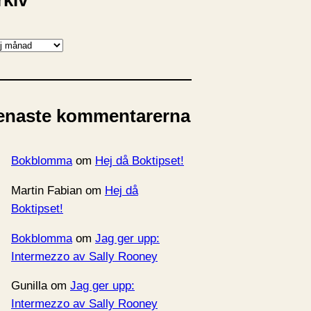
rkiv
enaste kommentarerna
Bokblomma
om
Hej då Boktipset!
Martin Fabian
om
Hej då
Boktipset!
Bokblomma
om
Jag ger upp:
Intermezzo av Sally Rooney
Gunilla
om
Jag ger upp:
Intermezzo av Sally Rooney