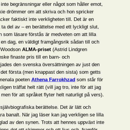
inte begränsningar eller något som håller emot,
kie drömmer om att skriva och hon spricker
cker faktiskt inte verkligheten till. Det är en
ta del av – en berättelse med ett lyckligt slut,
som läsare förstås är medveten om att lilla
 en dag, en väldigt framgångsrik sådan till och
ne Woodson
ALMA-priset
(Astrid Lindgren
ke finaste pris till en barn- och
jades den svenska översättningen av just den
 det första (men knappast den sista) som getts
omenala poeten
Athena Farrokhzad
som står för
en träffat helt rätt (vill jag tro, inte för att jag
men för att språket flyter helt naturligt på vers).
jälvbiografiska berättelse. Det är lätt och
ra banalt. När jag läser kan jag verkligen se lilla
 glad av den synen. Trots att hennes uppväxt inte
inns det ett skimmer och ett ljus och, framför