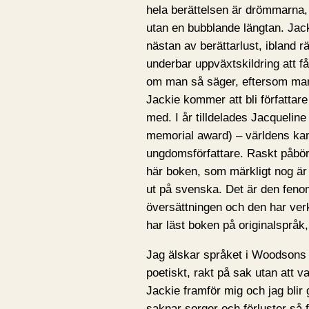
hela berättelsen är drömmarna, 
utan en bubblande längtan. Jac
nästan av berättarlust, ibland rä
underbar uppväxtskildring att få 
om man så säger, eftersom man 
Jackie kommer att bli författare
med. I år tilldelades Jacqueli
memorial award) – världens kans
ungdomsförfattare. Raskt påbör
här boken, som märkligt nog är
ut på svenska. Det är den fen
översättningen och den har verklig
har läst boken på originalspråk, 
Jag älskar språket i Woodsons s
poetiskt, rakt på sak utan att va
Jackie framför mig och jag blir
saknar sorger och förluster så f