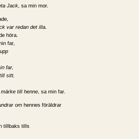
eta Jack
, sa min mor.
ade,
k var redan det illa.
de höra.
min far,
 upp
in far,
l sitt.
 märke till henne
, sa min far.
 undrar om
hennes föräldrar
tillbaks tills