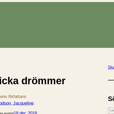
Slu
licka drömmer
ens författare:
S
dson, Jacqueline
.
S
18 dec 2018
gg postat