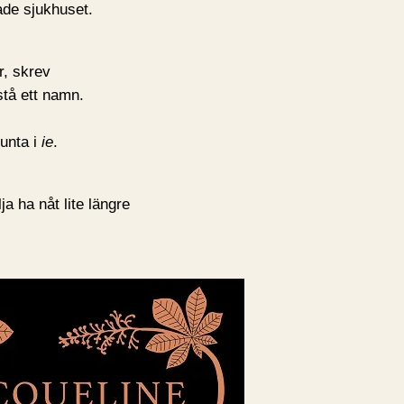
ade sjukhuset.
r, skrev
stå ett namn.
runta i
ie
.
ja ha nåt lite längre