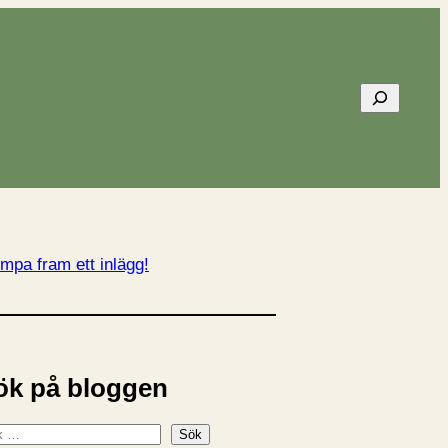
Sök
mpa fram ett inlägg!
ök på bloggen
Sök