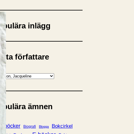
opulära inlägg
sta författare
opulära ämnen
rnböcker
Bokcirkel
Biografi
Blogga