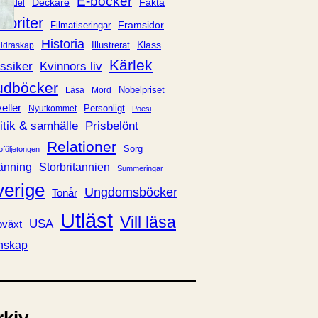
E-böcker
Deckare
Fakta
handel
voriter
Framsidor
Filmatiseringar
Historia
Klass
ldraskap
Illustrerat
Kärlek
ssiker
Kvinnors liv
udböcker
Nobelpriset
Läsa
Mord
eller
Personligt
Nyutkommet
Poesi
itik & samhälle
Prisbelönt
Relationer
Sorg
oföljetongen
änning
Storbritannien
Summeringar
verige
Ungdomsböcker
Tonår
Utläst
Vill läsa
USA
växt
nskap