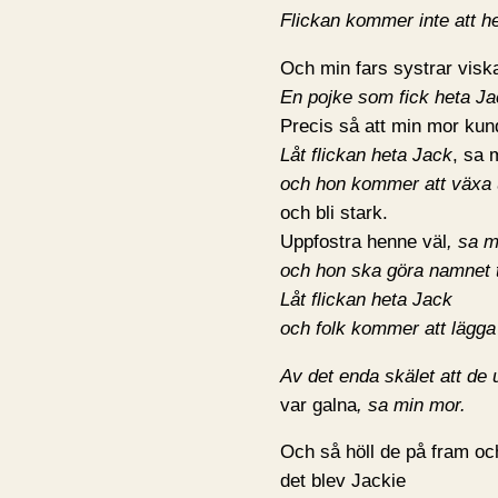
Flickan kommer inte att h
Och min fars systrar visk
En pojke som fick heta Jac
Precis så att min mor kun
Låt flickan heta Jack
, sa 
och hon kommer att växa
och bli stark.
Uppfostra henne väl
, sa m
och hon ska göra namnet til
Låt flickan heta Jack
och folk kommer att lägga
Av det enda skälet att de
var galna
, sa min mor.
Och så höll de på fram och 
det blev Jackie