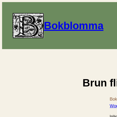
Bokblomma
Brun f
Bok
Woo
Inlä