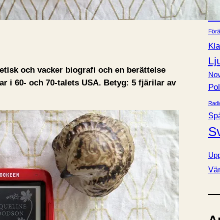
Bok
e
Fa
r
Förä
Kla
Lj
tisk och vacker biografi och en berättelse
Nov
i 60- och 70-talets USA. Betyg: 5 fjärilar av
Pol
Radi
Sp
S
Upp
Vä