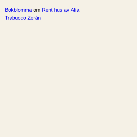
Bokblomma
om
Rent hus av Alia
Trabucco Zerán