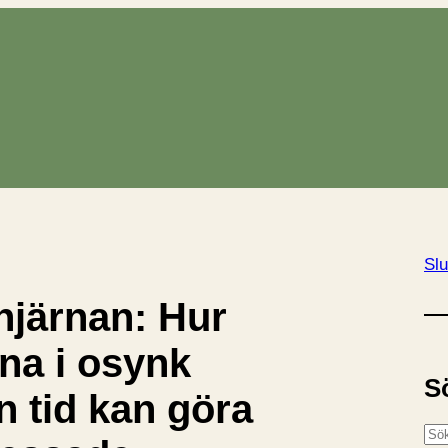
Slu
järnan: Hur
rna i osynk
S
n tid kan göra
S