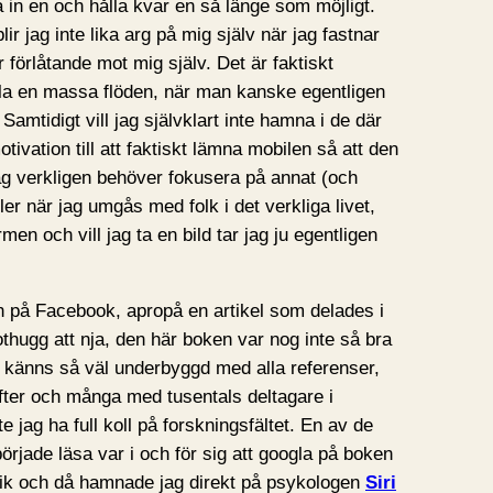
a in en och hålla kvar en så länge som möjligt.
lir jag inte lika arg på mig själv när jag fastnar
 förlåtande mot mig själv. Det är faktiskt
lla en massa flöden, när man kanske egentligen
 Samtidigt vill jag självklart inte hamna i de där
otivation till att faktiskt lämna mobilen så att den
 jag verkligen behöver fokusera på annat (och
r när jag umgås med folk i det verkliga livet,
rmen och vill jag ta en bild tar jag ju egentligen
 på Facebook, apropå en artikel som delades i
othugg att nja, den här boken var nog inte så bra
n känns så väl underbyggd med alla referenser,
rifter och många med tusentals deltagare i
e jag ha full koll på forskningsfältet. En av de
började läsa var i och för sig att googla på boken
itik och då hamnade jag direkt på psykologen
Siri