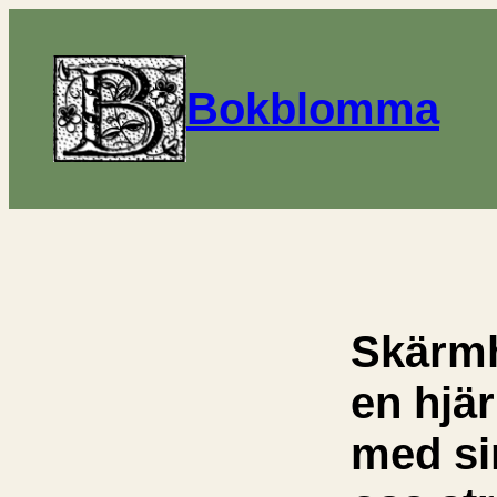
Bokblomma
Skärmh
en hjä
med si