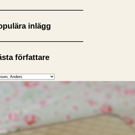
opulära inlägg
sta författare
opulära ämnen
rnböcker
Bokcirkel
Biografi
Blogga