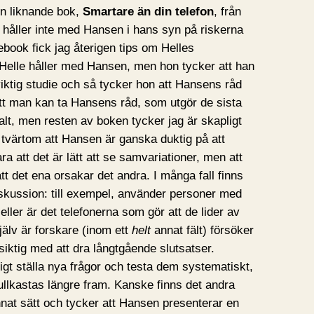
 en liknande bok,
Smartare än din telefon
, från
 håller inte med Hansen i hans syn på riskerna
ook fick jag återigen tips om Helles
tt Helle håller med Hansen, men hon tycker att han
viktig studie och så tycker hon att Hansens råd
tt man kan ta Hansens råd, som utgör de sista
lt, men resten av boken tycker jag är skapligt
r tvärtom att Hansen är ganska duktig på att
ra att det är lätt att se samvariationer, men att
tt det ena orsakar det andra. I många fall finns
iskussion: till exempel, använder personer med
eller är det telefonerna som gör att de lider av
älv är forskare (inom ett
helt
annat fält) försöker
örsiktig med att dra långtgående slutsatser.
gt ställa nya frågor och testa dem systematiskt,
ullkastas längre fram. Kanske finns det andra
nat sätt och tycker att Hansen presenterar en