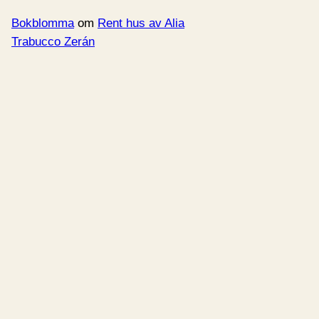
Bokblomma
om
Rent hus av Alia
Trabucco Zerán