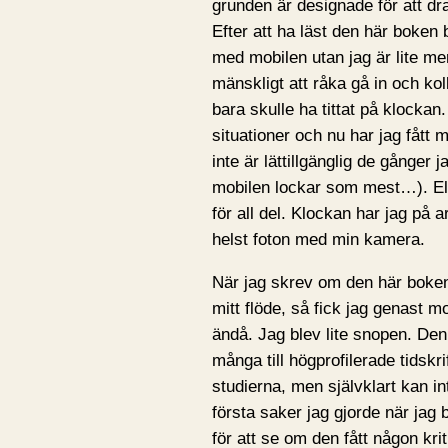
grunden är designade för att dr
Efter att ha läst den här boken b
med mobilen utan jag är lite mer
mänskligt att råka gå in och ko
bara skulle ha tittat på klockan.
situationer och nu har jag fått m
inte är lättillgänglig de gånger
mobilen lockar som mest…). Elle
för all del. Klockan har jag på a
helst foton med min kamera.
När jag skrev om den här boken
mitt flöde, så fick jag genast m
ändå. Jag blev lite snopen. De
många till högprofilerade tidsk
studierna, men självklart kan int
första saker jag gjorde när jag 
för att se om den fått någon kr