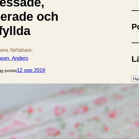
ressade,
ö
k
erade och
P
fyllda
ens författare:
Lä
sen, Anders
.
12 sep 2019
gg postat
K
a
t
e
P
g
o
r
Ba
i