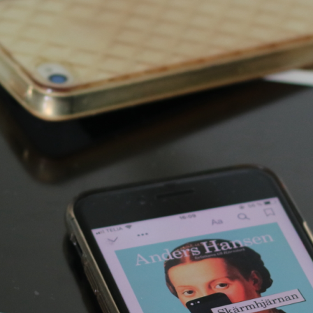
E-böcker
Deckare
Fakta
handel
voriter
Framsidor
Filmatiseringar
Historia
Klass
ldraskap
Illustrerat
Kärlek
ssiker
Kvinnors liv
udböcker
Nobelpriset
Läsa
Mord
eller
Personligt
Nyutkommet
Poesi
itik & samhälle
Prisbelönt
Relationer
Sorg
oföljetongen
änning
Storbritannien
Summeringar
verige
Ungdomsböcker
Tonår
Utläst
Vill läsa
USA
växt
nskap