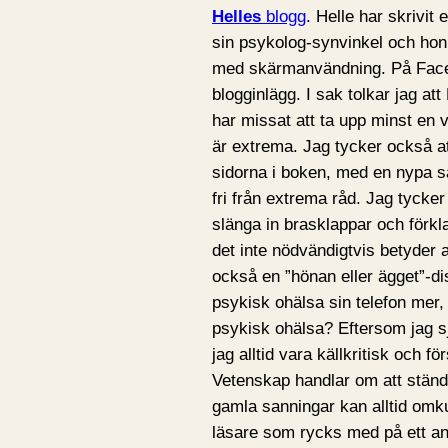
Helles
blogg
. Helle har skrivit
sin psykolog-synvinkel och hon
med skärmanvändning. På Faceb
blogginlägg. I sak tolkar jag a
har missat att ta upp minst en 
är extrema. Jag tycker också a
sidorna i boken, med en nypa sa
fri från extrema råd. Jag tycke
slänga in brasklappar och förkla
det inte nödvändigtvis betyder a
också en ”hönan eller ägget”-d
psykisk ohälsa sin telefon mer, 
psykisk ohälsa? Eftersom jag sj
jag alltid vara källkritisk och f
Vetenskap handlar om att ständi
gamla sanningar kan alltid omk
läsare som rycks med på ett an