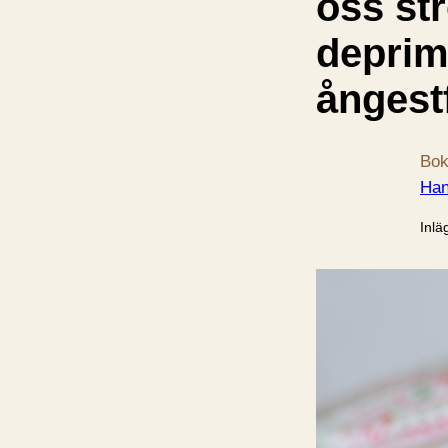
oss st
deprim
ångest
Bok
Han
Inlä