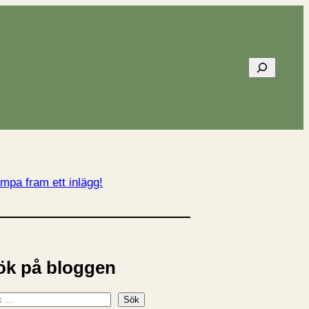
Sök
mpa fram ett inlägg!
ök på bloggen
Sök