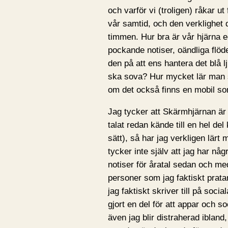
och varför vi (troligen) råkar ut 
vår samtid, och den verklighet 
timmen. Hur bra är vår hjärna e
pockande notiser, oändliga flöden
den på att ens hantera det blå l
ska sova? Hur mycket lär man si
om det också finns en mobil so
Jag tycker att Skärmhjärnan är 
talat redan kände till en hel del
sätt), så har jag verkligen lär
tycker inte själv att jag har n
notiser för åratal sedan och med
personer som jag faktiskt pratar
jag faktiskt skriver till på soci
gjort en del för att appar och s
även jag blir distraherad ibland