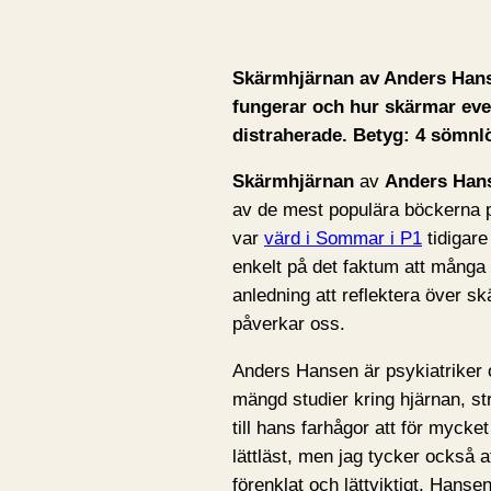
Skärmhjärnan av Anders Hans
fungerar och hur skärmar eve
distraherade. Betyg: 4 sömnlö
Skärmhjärnan
av
Anders Han
av de mest populära böckerna på
var
värd i Sommar i P1
tidigare 
enkelt på det faktum att många 
anledning att reflektera över s
påverkar oss.
Anders Hansen är psykiatriker o
mängd studier kring hjärnan, s
till hans farhågor att för mycke
lättläst, men jag tycker också att
förenklat och lättviktigt. Hans