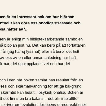
en är en intressant bok om hur hjärnan
ntuellt kan göra oss onödigt stressade och
sa nätter av 5.
sen
är enligt min biblioteksarbetande sambo en
 bibblan just nu. Det kan bero på att författaren
i år (jag har ej lyssnat) eller så beror det helt
av oss av en eller annan anledning har haft
kärmar, det uppkopplade livet och hur det
ch i den här boken samlar han resultat från en
tress och skärmanvändning för att ge bakgrund
t skärmtid kan leda till psykisk ohälsa. Boken är
 det finns en bra balans – det blir inte alltför
en skriver om evolution, kroppens stressreaktioner