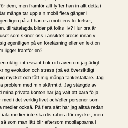
för dem, men framför allt lyfter han in allt detta i
där många tar upp sin mobil flera gånger i
gentligen på att hantera mobilens lockelser,
, tillrättalagda bilder på folks liv? Hur bra är
juset som skiner oss i ansiktet precis innan vi
g egentligen på en föreläsning eller en lektion
m ligger framför en?
en riktigt intressant bok och även om jag ärligt
 kring evolution och stress (på ett översiktligt
t mig mycket och fått mig många tankeställare. Jag
ågra problem med min skärmtid. Jag stängde av
 mina privata konton har jag valt att bara följa
 med i det verklig livet och/eller personer som
ala medier också. På flera sätt har jag alltså redan
ociala medier inte ska distrahera för mycket, men
, så som man lätt blir eftersom mobilapparna i