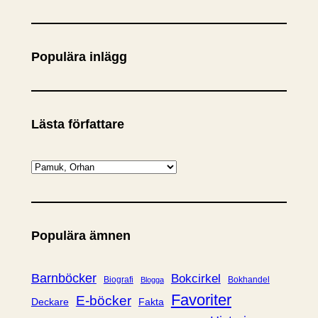
ö
k
Populära inlägg
Lästa författare
K
a
t
e
Populära ämnen
g
o
r
Barnböcker
Bokcirkel
Biografi
Bokhandel
Blogga
i
Favoriter
E-böcker
Deckare
Fakta
e