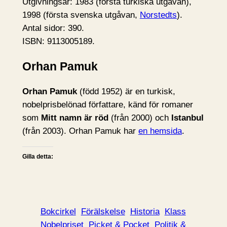
Utgivningsår: 1983 (första turkiska utgåvan),
1998 (första svenska utgåvan,
Norstedts
).
Antal sidor: 390.
ISBN: 9113005189.
Orhan Pamuk
Orhan Pamuk
(född 1952) är en turkisk,
nobelprisbelönad författare, känd för romaner
som
Mitt namn är röd
(från 2000) och
Istanbul
(från 2003). Orhan Pamuk har
en hemsida
.
Gilla detta:
Bokcirkel
Förälskelse
Historia
Klass
Nobelpriset
Picket & Pocket
Politik &