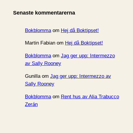
i
Senaste kommentarerna
v
Bokblomma
om
Hej då Boktipset!
Martin Fabian
om
Hej då Boktipset!
Bokblomma
om
Jag ger upp: Intermezzo
av Sally Rooney
Gunilla
om
Jag ger upp: Intermezzo av
Sally Rooney
Bokblomma
om
Rent hus av Alia Trabucco
Zerán