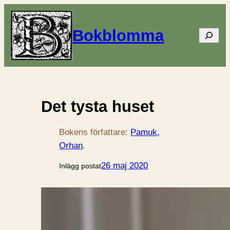
Bokblomma
Sök
Det tysta huset
Bokens författare:
Pamuk,
Orhan
.
26 maj 2020
Inlägg postat