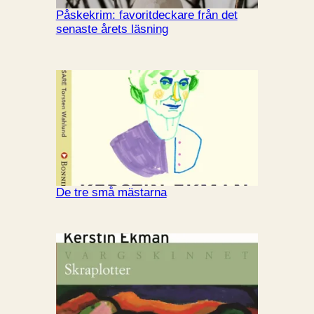
Påskekrim: favoritdeckare från det
senaste årets läsning
De tre små mästarna