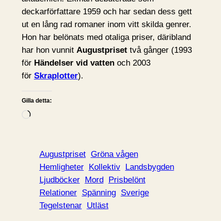
deckarförfattare 1959 och har sedan dess gett
ut en lång rad romaner inom vitt skilda genrer.
Hon har belönats med otaliga priser, däribland
har hon vunnit
Augustpriset
två gånger (1993
för
Händelser vid vatten
och 2003
för
Skraplotter
).
Gilla detta:
L
a
d
d
Augustpriset
Gröna vågen
a
Hemligheter
Kollektiv
Landsbygden
r
Ljudböcker
Mord
Prisbelönt
i
Relationer
Spänning
Sverige
n
Tegelstenar
Utläst
…