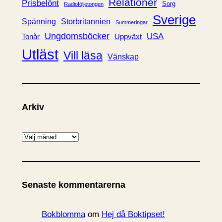
Relationer
Prisbelönt
Sorg
Radioföljetongen
Sverige
Spänning
Storbritannien
Summeringar
Ungdomsböcker
USA
Uppväxt
Tonår
Utläst
Vill läsa
Vänskap
Arkiv
A
r
k
i
Senaste kommentarerna
v
Bokblomma
om
Hej då Boktipset!