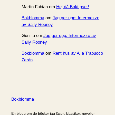
Martin Fabian
om
Hej då Boktipset!
Bokblomma
om
Jag ger upp: Intermezzo
av Sally Rooney
Gunilla
om
Jag ger upp: Intermezzo av
Sally Rooney
Bokblomma
om
Rent hus av Alia Trabucco
Zerán
Bokblomma
En blogg om de böcker jag läser: klassiker, noveller,