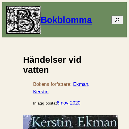
Bokblomma
Sök
Händelser vid
vatten
Bokens författare:
Ekman,
Kerstin
.
6 nov 2020
Inlägg postat