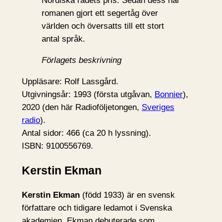
Nordiska rådets pris. Sedan dess har
romanen gjort ett segertåg över
världen och översatts till ett stort
antal språk.
Förlagets beskrivning
Uppläsare: Rolf Lassgård.
Utgivningsår: 1993 (första utgåvan,
Bonnier
),
2020 (den här Radioföljetongen,
Sveriges
radio
).
Antal sidor: 466 (ca 20 h lyssning).
ISBN: 9100556769.
Kerstin Ekman
Kerstin Ekman
(född 1933) är en svensk
författare och tidigare ledamot i Svenska
akademien. Ekman debuterade som