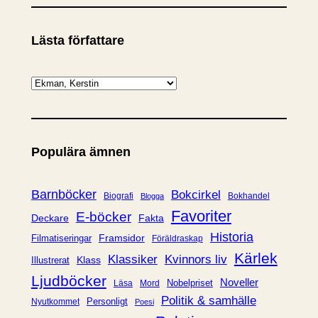
Lästa författare
K
a
t
e
Populära ämnen
g
o
r
Barnböcker
Bokcirkel
Biografi
Bokhandel
Blogga
i
Favoriter
E-böcker
Deckare
Fakta
e
Historia
Framsidor
Filmatiseringar
Föräldraskap
r
Kärlek
Klassiker
Kvinnors liv
Klass
Illustrerat
Ljudböcker
Noveller
Nobelpriset
Läsa
Mord
Politik & samhälle
Personligt
Nyutkommet
Poesi