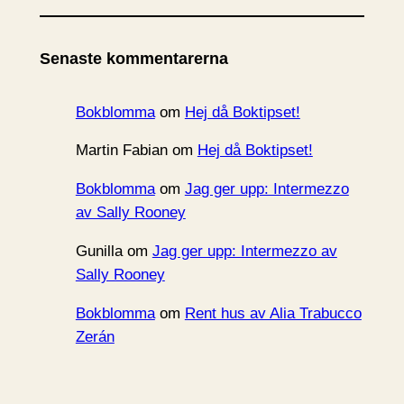
k
i
Senaste kommentarerna
v
Bokblomma
om
Hej då Boktipset!
Martin Fabian
om
Hej då Boktipset!
Bokblomma
om
Jag ger upp: Intermezzo
av Sally Rooney
Gunilla
om
Jag ger upp: Intermezzo av
Sally Rooney
Bokblomma
om
Rent hus av Alia Trabucco
Zerán