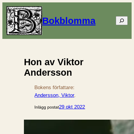
Bokblomma
Sök
Hon av Viktor
Andersson
Bokens författare:
Andersson, Viktor
.
29 okt 2022
Inlägg postat