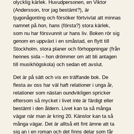
olycklig kärlek. Huvudpersonen, en Viktor
(Andersson, tror jag bestämt?), är
tjugonågonting och försöker förtvivlat att minnas
namnet på
hon
, hans (första?) stora kärlek,
som nu har försvunnit ur hans liv. Boken rör sig
genom en uppväxt i en småstad, en flytt till
Stockholm, stora planer och förhoppningar (från
hennes sida – hon drömmer om att bli antagen
till musikhögskola) och sedan ett avslut.
Det är på sätt och vis en träffande bok. De
flesta av oss har väl haft relationer i unga år,
relationer som nästan oundvikligen spricker
eftersom så mycket i livet inte är färdigt eller
bestämt i den åldern. Livet kan ta så många
vägar när man är kring 20. Känslor kan ta så
många vägar. Det är alltså ett fint ämne att ta
sig an i en roman och det finns delar som får