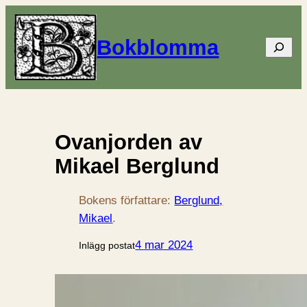
Bokblomma
Sök
Ovanjorden av
Mikael Berglund
Bokens författare:
Berglund,
Mikael
.
4 mar 2024
Inlägg postat