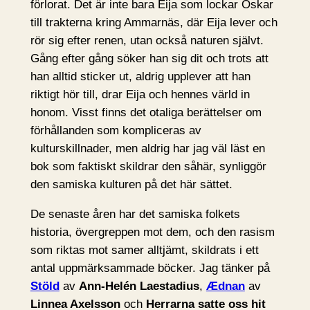
förlorat. Det är inte bara Eija som lockar Oskar
till trakterna kring Ammarnäs, där Eija lever och
rör sig efter renen, utan också naturen självt.
Gång efter gång söker han sig dit och trots att
han alltid sticker ut, aldrig upplever att han
riktigt hör till, drar Eija och hennes värld in
honom. Visst finns det otaliga berättelser om
förhållanden som kompliceras av
kulturskillnader, men aldrig har jag väl läst en
bok som faktiskt skildrar den såhär, synliggör
den samiska kulturen på det här sättet.
De senaste åren har det samiska folkets
historia, övergreppen mot dem, och den rasism
som riktas mot samer alltjämt, skildrats i ett
antal uppmärksammade böcker. Jag tänker på
Stöld
av
Ann-Helén Laestadius
,
Ædnan
av
Linnea Axelsson
och
Herrarna satte oss hit