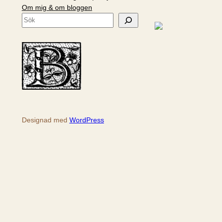
Om mig & om bloggen
S
ö
k
Designad med
WordPress