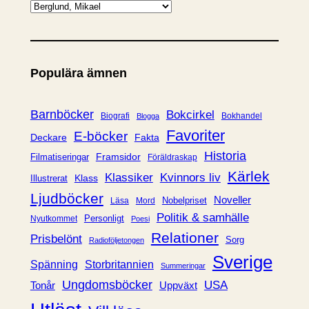
K
a
t
e
Populära ämnen
g
o
r
Barnböcker
Bokcirkel
Biografi
Bokhandel
Blogga
i
Favoriter
E-böcker
Deckare
Fakta
e
Historia
Framsidor
Filmatiseringar
Föräldraskap
r
Kärlek
Klassiker
Kvinnors liv
Klass
Illustrerat
Ljudböcker
Noveller
Nobelpriset
Läsa
Mord
Politik & samhälle
Personligt
Nyutkommet
Poesi
Relationer
Prisbelönt
Sorg
Radioföljetongen
Sverige
Spänning
Storbritannien
Summeringar
Ungdomsböcker
USA
Uppväxt
Tonår