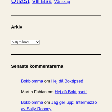
Utläst
Vill läsa
Vänskap
Arkiv
A
r
k
i
Senaste kommentarerna
v
Bokblomma
om
Hej då Boktipset!
Martin Fabian
om
Hej då Boktipset!
Bokblomma
om
Jag ger upp: Intermezzo
av Sally Rooney