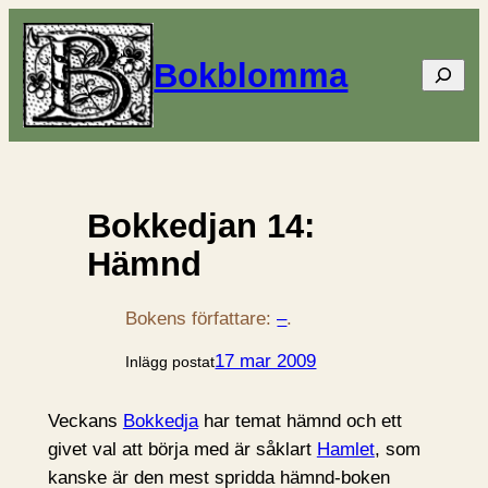
Bokblomma
Sök
Bokkedjan 14:
Hämnd
Bokens författare:
–
.
17 mar 2009
Inlägg postat
Veckans
Bokkedja
har temat hämnd och ett
givet val att börja med är såklart
Hamlet
, som
kanske är den mest spridda hämnd-boken