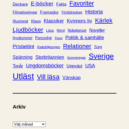
i
Favoriter
E-böcker
Deckare
Fakta
e
Historia
Framsidor
Filmatiseringar
Föräldraskap
r
Kärlek
Klassiker
Kvinnors liv
Klass
Illustrerat
Ljudböcker
Noveller
Nobelpriset
Läsa
Mord
Politik & samhälle
Personligt
Nyutkommet
Poesi
Relationer
Prisbelönt
Sorg
Radioföljetongen
Sverige
Spänning
Storbritannien
Summeringar
Ungdomsböcker
USA
Uppväxt
Tonår
Utläst
Vill läsa
Vänskap
Arkiv
A