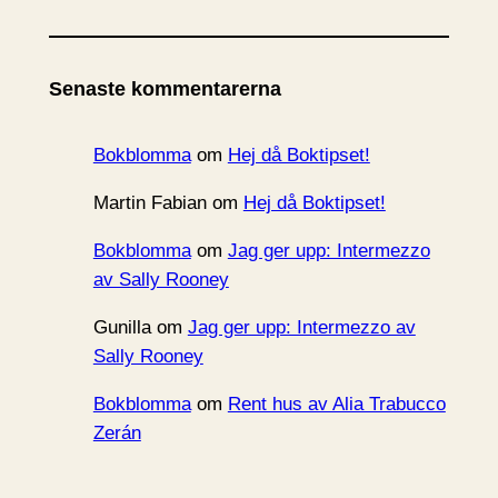
r
k
i
Senaste kommentarerna
v
Bokblomma
om
Hej då Boktipset!
Martin Fabian
om
Hej då Boktipset!
Bokblomma
om
Jag ger upp: Intermezzo
av Sally Rooney
Gunilla
om
Jag ger upp: Intermezzo av
Sally Rooney
Bokblomma
om
Rent hus av Alia Trabucco
Zerán