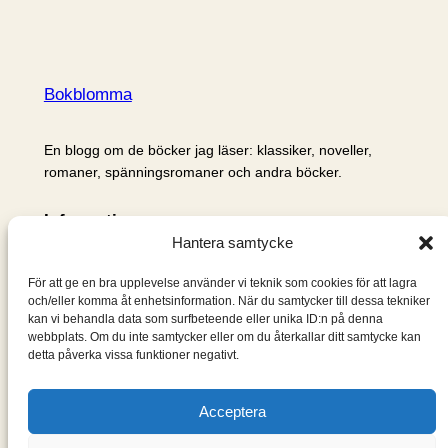
Bokblomma
En blogg om de böcker jag läser: klassiker, noveller,
romaner, spänningsromaner och andra böcker.
Information
Hantera samtycke
Cookie- och integritetspolicy
Om mig & om bloggen
För att ge en bra upplevelse använder vi teknik som cookies för att lagra
S
och/eller komma åt enhetsinformation. När du samtycker till dessa tekniker
kan vi behandla data som surfbeteende eller unika ID:n på denna
ö
webbplats. Om du inte samtycker eller om du återkallar ditt samtycke kan
k
detta påverka vissa funktioner negativt.
Acceptera