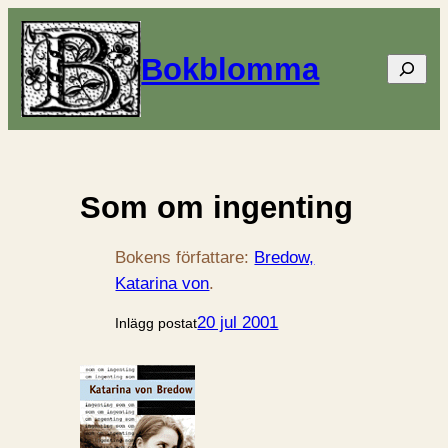
Bokblomma
Sök
Som om ingenting
Bokens författare:
Bredow,
Katarina von
.
20 jul 2001
Inlägg postat