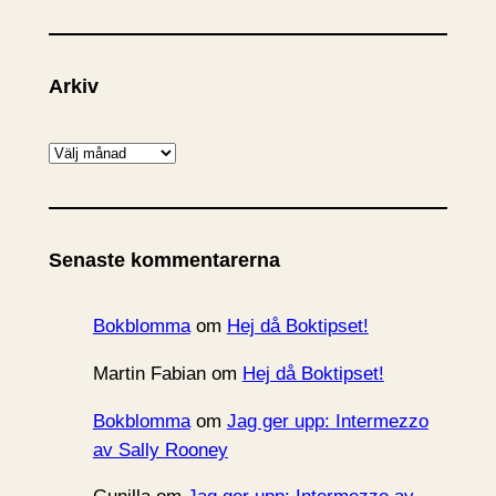
Arkiv
A
r
k
i
Senaste kommentarerna
v
Bokblomma
om
Hej då Boktipset!
Martin Fabian
om
Hej då Boktipset!
Bokblomma
om
Jag ger upp: Intermezzo
av Sally Rooney