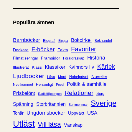
a
t
e
Populära ämnen
g
o
r
Barnböcker
Bokcirkel
Biografi
Bokhandel
Blogga
i
Favoriter
E-böcker
Deckare
Fakta
e
Historia
Framsidor
Filmatiseringar
Föräldraskap
r
Kärlek
Klassiker
Kvinnors liv
Klass
Illustrerat
Ljudböcker
Noveller
Nobelpriset
Läsa
Mord
Politik & samhälle
Personligt
Nyutkommet
Poesi
Relationer
Prisbelönt
Sorg
Radioföljetongen
Sverige
Spänning
Storbritannien
Summeringar
Ungdomsböcker
USA
Uppväxt
Tonår
Utläst
Vill läsa
Vänskap