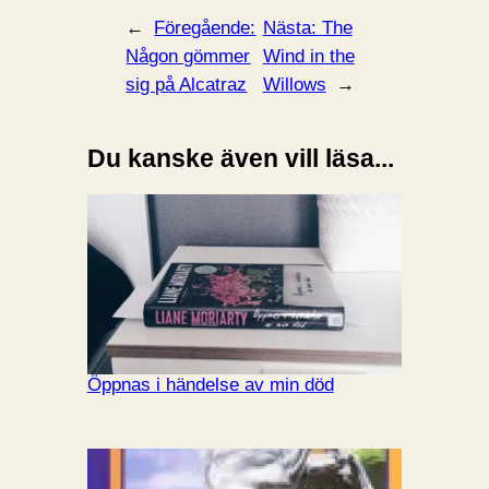
←
Föregående:
Nästa:
The
Någon gömmer
Wind in the
sig på Alcatraz
Willows
→
Du kanske även vill läsa...
Öppnas i händelse av min död