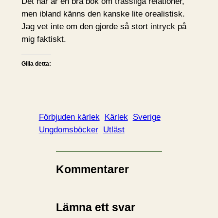
Det här är en bra bok om trassliga relationer,
men ibland känns den kanske lite orealistisk.
Jag vet inte om den gjorde så stort intryck på
mig faktiskt.
Gilla detta:
Förbjuden kärlek
Kärlek
Sverige
Ungdomsböcker
Utläst
Kommentarer
Lämna ett svar