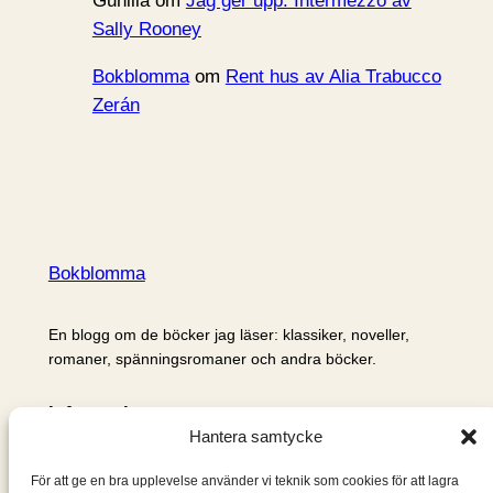
Gunilla
om
Jag ger upp: Intermezzo av
Sally Rooney
Bokblomma
om
Rent hus av Alia Trabucco
Zerán
Bokblomma
En blogg om de böcker jag läser: klassiker, noveller,
romaner, spänningsromaner och andra böcker.
Information
Hantera samtycke
Cookie- och integritetspolicy
Om mig & om bloggen
För att ge en bra upplevelse använder vi teknik som cookies för att lagra