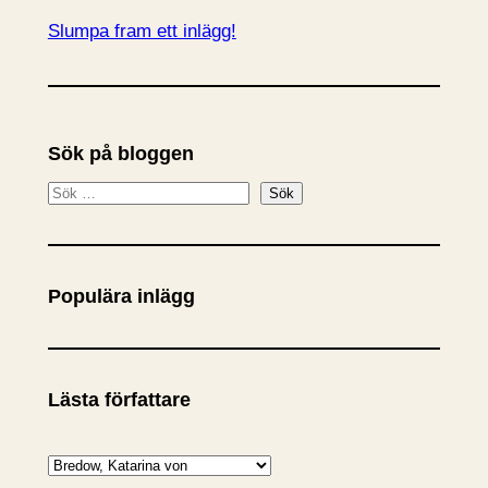
Slumpa fram ett inlägg!
Sök på bloggen
S
Sök
ö
k
Populära inlägg
Lästa författare
K