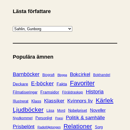
Lästa författare
K
a
t
e
Populära ämnen
g
o
r
Barnböcker
Bokcirkel
Biografi
Bokhandel
Blogga
i
Favoriter
E-böcker
Deckare
Fakta
e
Historia
Framsidor
Filmatiseringar
Föräldraskap
r
Kärlek
Klassiker
Kvinnors liv
Klass
Illustrerat
Ljudböcker
Noveller
Nobelpriset
Läsa
Mord
Politik & samhälle
Personligt
Nyutkommet
Poesi
Relationer
Prisbelönt
Sorg
Radioföljetongen