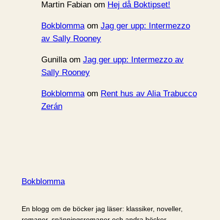
Martin Fabian
om
Hej då Boktipset!
Bokblomma
om
Jag ger upp: Intermezzo
av Sally Rooney
Gunilla
om
Jag ger upp: Intermezzo av
Sally Rooney
Bokblomma
om
Rent hus av Alia Trabucco
Zerán
Bokblomma
En blogg om de böcker jag läser: klassiker, noveller,
romaner, spänningsromaner och andra böcker.