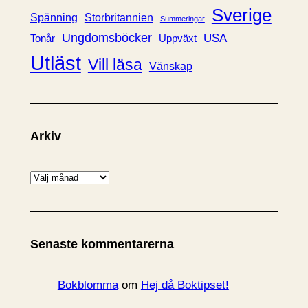
Sverige
Spänning
Storbritannien
Summeringar
Ungdomsböcker
USA
Uppväxt
Tonår
Utläst
Vill läsa
Vänskap
Arkiv
A
r
k
i
Senaste kommentarerna
v
Bokblomma
om
Hej då Boktipset!