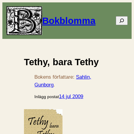
Bokblomma
Sök
Tethy, bara Tethy
Bokens författare:
Sahlin,
Gunborg
.
14 jul 2009
Inlägg postat