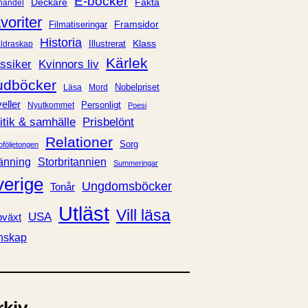
E-böcker
Deckare
Fakta
handel
voriter
Framsidor
Filmatiseringar
Historia
Klass
ldraskap
Illustrerat
Kärlek
ssiker
Kvinnors liv
udböcker
Nobelpriset
Läsa
Mord
eller
Personligt
Nyutkommet
Poesi
itik & samhälle
Prisbelönt
Relationer
Sorg
oföljetongen
änning
Storbritannien
Summeringar
verige
Ungdomsböcker
Tonår
Utläst
Vill läsa
USA
växt
nskap