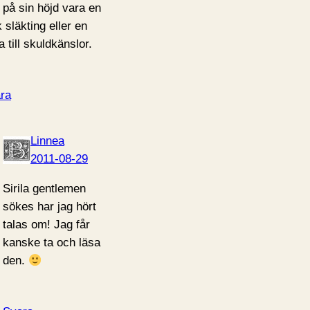
 på sin höjd vara en
 släkting eller en
a till skuldkänslor.
ra
Linnea
2011-08-29
Sirila gentlemen
sökes har jag hört
talas om! Jag får
kanske ta och läsa
den.