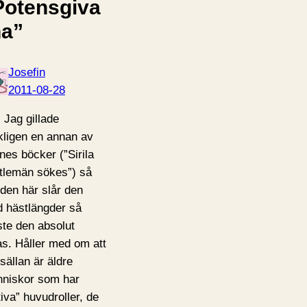
Potensgiva
na”
Josefin
2011-08-28
! Jag gillade
kligen en annan av
nes böcker (”Sirila
tlemän sökes”) så
den här slår den
 hästlängder så
te den absolut
as. Håller med om att
 sällan är äldre
niskor som har
tiva” huvudroller, de