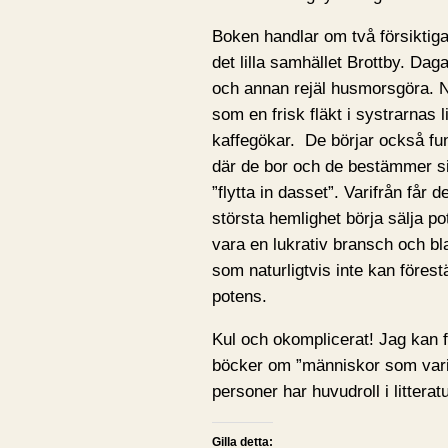
Boken handlar om två försiktiga
det lilla samhället Brottby. Da
och annan rejäl husmorsgöra. Nä
som en frisk fläkt i systrarnas
kaffegökar. De börjar också fun
där de bor och de bestämmer sig
”flytta in dasset”. Varifrån får
största hemlighet börja sälja p
vara en lukrativ bransch och bl
som naturligtvis inte kan förest
potens.
Kul och okomplicerat! Jag kan f
böcker om ”människor som varit 
personer har huvudroll i litterat
Gilla detta: