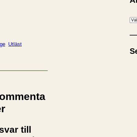
A
A
r
k
i
ige
Utläst
S
v
ommenta
er
svar till