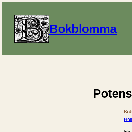
Bokblomma
Potens
Bok
Hol
Inlä