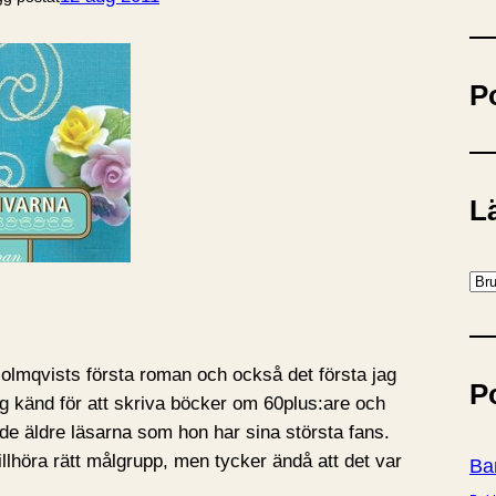
ö
k
P
Lä
K
a
t
e
olmqvists första roman och också det första jag
P
g
ig känd för att skriva böcker om 60plus:are och
o
de äldre läsarna som hon har sina största fans.
r
illhöra rätt målgrupp, men tycker ändå att det var
Ba
i