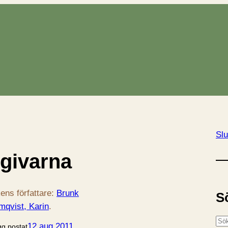
Slu
givarna
ens författare:
Brunk
S
mqvist, Karin
.
S
12 aug 2011
gg postat