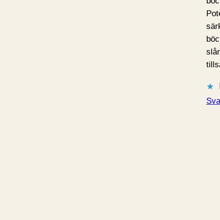
böc
Pot
sär
böc
slå
til
Sva