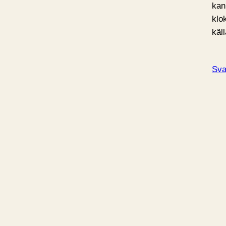
kan
klok
käll
Sva