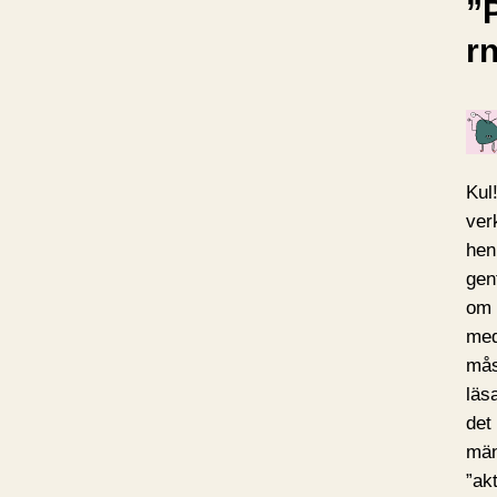
”
r
Kul
ver
hen
gen
om 
med
mås
läs
det
män
”ak