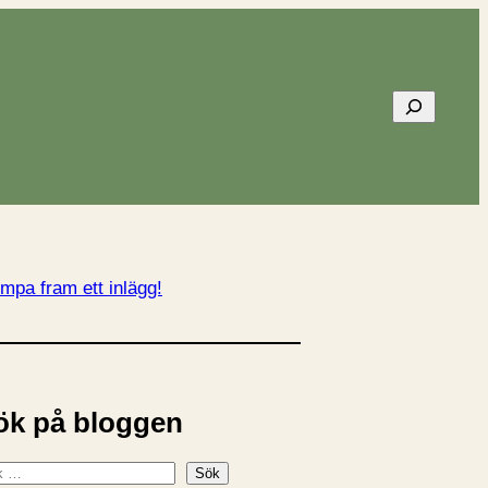
Sök
mpa fram ett inlägg!
ök på bloggen
Sök