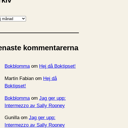
rkiv
enaste kommentarerna
Bokblomma
om
Hej då Boktipset!
Martin Fabian
om
Hej då
Boktipset!
Bokblomma
om
Jag ger upp:
Intermezzo av Sally Rooney
Gunilla
om
Jag ger upp:
Intermezzo av Sally Rooney