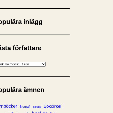
opulära inlägg
sta författare
opulära ämnen
rnböcker
Bokcirkel
Biografi
Blogga