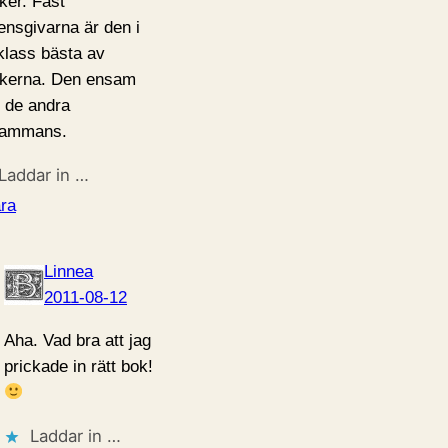
ker. Fast
ensgivarna är den i
klass bästa av
kerna. Den ensam
r de andra
lsammans.
Laddar in …
ra
Linnea
2011-08-12
Aha. Vad bra att jag
prickade in rätt bok!
Laddar in …