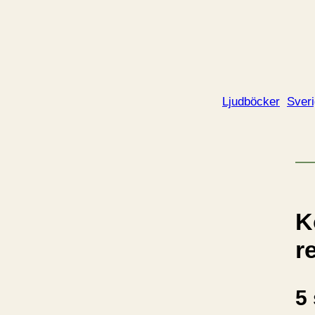
Ljudböcker
Sver
K
r
5 