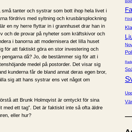
Bok
e
Fa
 små tanter och systrar som bott ihop hela livet i
r
garna fördrivs med syltning och krusbärsplockning
Förä
r en ny herre flyttar in i grannhuset drar han in
Kla
 liv och de provar på nyheter som kräftskivor och
Lj
dera i banorna att modernisera det lilla huset
Nov
 för att faktiskt göra en stor investering och
Pol
 de pengarna då? Jo, de bestämmer sig för att i
Radi
otenshöjande medel på postorder. Det visar sig
Sp
and kunderna får de bland annat deras egen bror,
S
älla sig att hans systrar ens vet något om
Upp
örstå att Brunk Holmqvist är omtyckt för sina
Vä
med ett tag”. Det är faktiskt inte så ofta äldre
uren, eller hur?