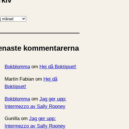
rkiv
enaste kommentarerna
Bokblomma
om
Hej då Boktipset!
Martin Fabian
om
Hej då
Boktipset!
Bokblomma
om
Jag ger upp:
Intermezzo av Sally Rooney
Gunilla
om
Jag ger upp:
Intermezzo av Sally Rooney