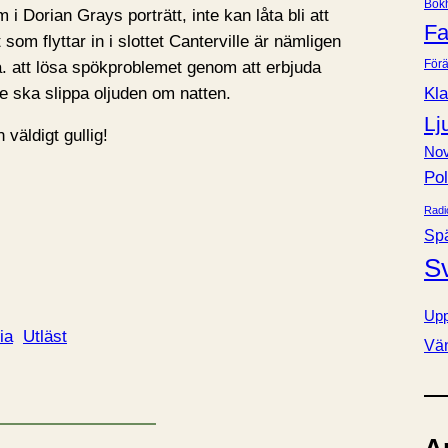
Bok
e
 i Dorian Grays porträtt, inte kan låta bli att
Fa
r
om flyttar in i slottet Canterville är nämligen
Förä
a. att lösa spökproblemet genom att erbjuda
 de ska slippa oljuden om natten.
Kla
Lj
 väldigt gullig!
Nov
Pol
Radi
Sp
S
Upp
ia
Utläst
Vä