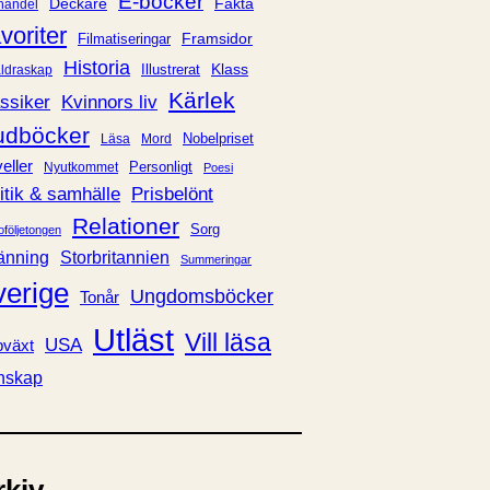
E-böcker
Deckare
Fakta
handel
voriter
Framsidor
Filmatiseringar
Historia
Klass
ldraskap
Illustrerat
Kärlek
ssiker
Kvinnors liv
udböcker
Nobelpriset
Läsa
Mord
eller
Personligt
Nyutkommet
Poesi
itik & samhälle
Prisbelönt
Relationer
Sorg
oföljetongen
änning
Storbritannien
Summeringar
verige
Ungdomsböcker
Tonår
Utläst
Vill läsa
USA
växt
nskap