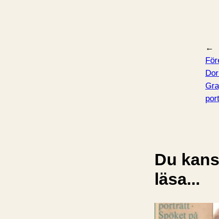
←
För
Dor
Gra
port
Du kansk
läsa...