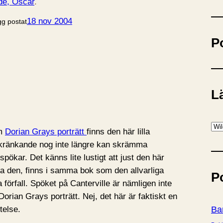
de, Oscar
.
ö
k
18 nov 2004
gg postat
P
Lä
K
om
Dorian Grays porträtt
finns den här lilla
a
 kränkande nog inte längre kan skrämma
t
pökar. Det känns lite lustigt att just den här
e
la den, finns i samma bok som den allvarliga
P
g
 förfall. Spöket på Canterville är nämligen inte
o
rian Grays porträtt. Nej, det här är faktiskt en
r
telse.
Ba
i