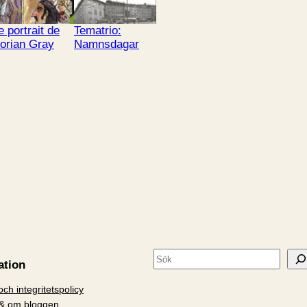
e portrait de
Tematrio:
orian Gray
Namnsdagar
S
ation
ö
ch integritetspolicy
k
& om bloggen