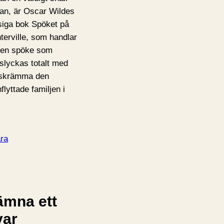
an, är Oscar Wildes
iga bok Spöket på
terville, som handlar
en spöke som
slyckas totalt med
 skrämma den
flyttade familjen i
ra
ämna ett
var