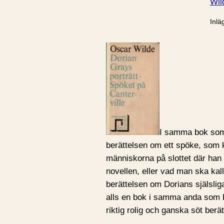
Wil
Inlä
I samma bok s
berättelsen om ett spöke, som
människorna på slottet där han s
novellen, eller vad man ska kal
berättelsen om Dorians själsliga
alls en bok i samma anda som Do
riktig rolig och ganska söt berät