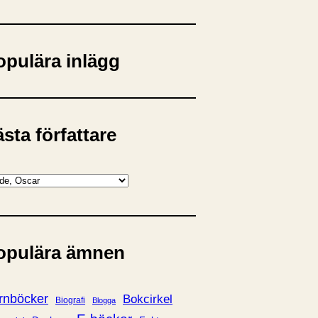
opulära inlägg
sta författare
opulära ämnen
rnböcker
Bokcirkel
Biografi
Blogga