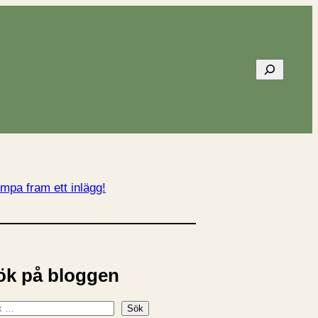
Sök
mpa fram ett inlägg!
ök på bloggen
Sök