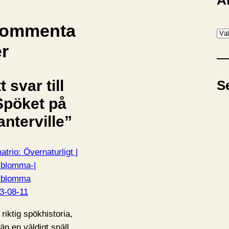
A
ommenta
A
r
er
k
i
t svar till
S
v
Spöket på
anterville”
atrio: Övernaturligt |
blomma-|
kblomma
3-08-11
 riktig spökhistoria,
än en väldigt snäll