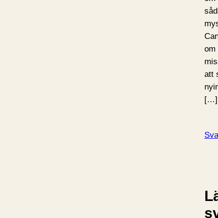
såd
mys
Can
om 
mis
att
nyin
[…]
Sva
L
s