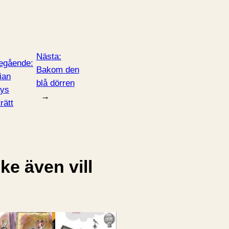
Nästa:
egående:
Bakom den
ian
blå dörren
ys
→
rätt
e även vill