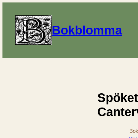
Bokblomma
Spöket
Canterv
Bok