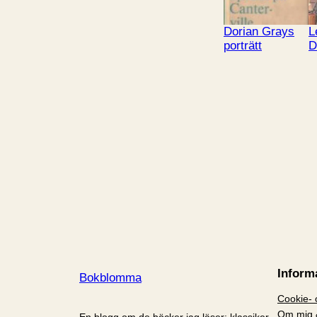
Dorian Grays
L
porträtt
D
Inform
Bokblomma
Cookie- o
Om mig 