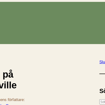
Slu
 på
ille
S
ens författare:
S