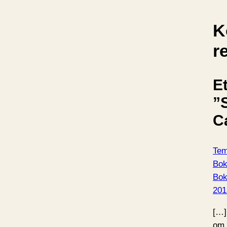
K
r
Et
”
C
Tem
Bok
Bo
201
[…]
om 