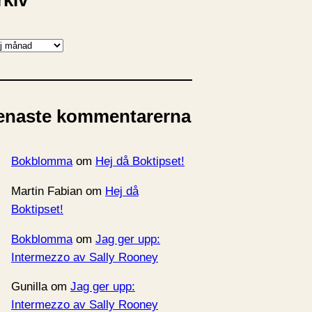
rkiv
enaste kommentarerna
Bokblomma
om
Hej då Boktipset!
Martin Fabian
om
Hej då
Boktipset!
Bokblomma
om
Jag ger upp:
Intermezzo av Sally Rooney
Gunilla
om
Jag ger upp:
Intermezzo av Sally Rooney