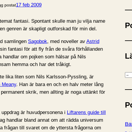
ö
17 feb 2009
gg postat
k
temat fantasi. Spontant skulle man ju vilja name
P
en genren är skapligt outforskad för min del.
med samlingen
Sagobok
, med noveller av
Astrid
in fantasi för att fly från de svåra förhållanden
Lä
na handlar om pojken som hälsar på Nils
nsam hemma och har det tråkigt.
K
te lika liten som Nils Karlsson-Pyssling, är
a
n Meany
. Han är bara en och en halv meter lång
t
 permanent skrik, men allting är noga uttänkt för
e
P
g
 uppdrag är huvudpersonena i
Liftarens guide till
o
ag handlar bland annat om att rädda universum
r
Ba
a frågan till svaret om de yttersta frågorna om
i