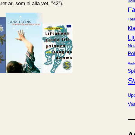
Bok
ret är, som ni alla vet, ”42”).
e
Fa
r
Förä
Kla
Lj
Nov
Pol
Radi
Sp
S
Upp
Vä