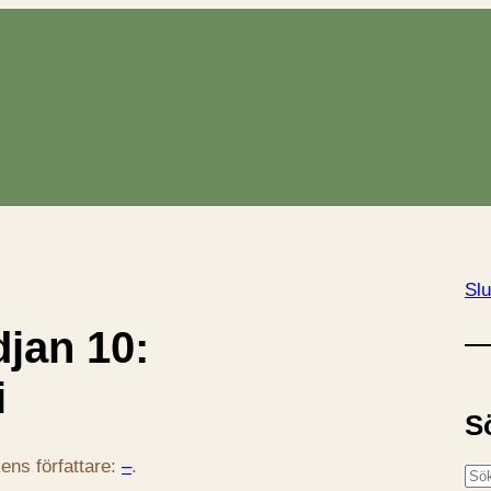
Slu
jan 10:
i
S
ens författare:
–
.
S