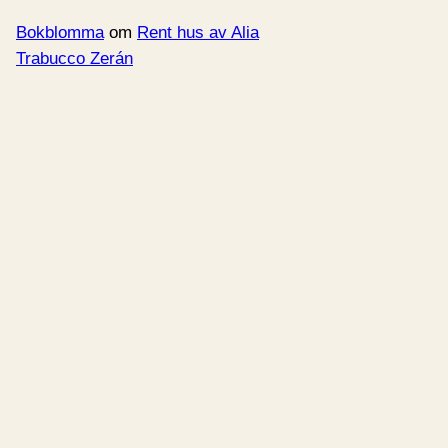
Bokblomma
om
Rent hus av Alia
Trabucco Zerán