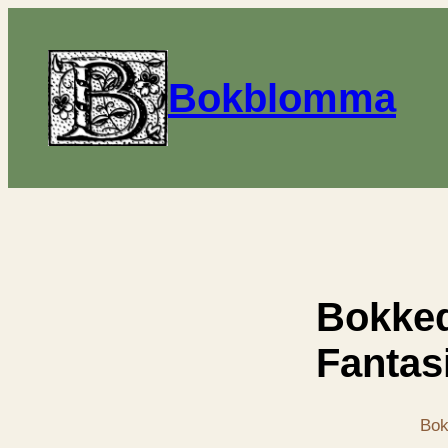
Bokblomma
Bokked
Fantas
Bok