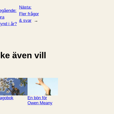
Nästa:
egående:
Fler frågor
ra
& svar
→
fynd i år?
e även vill
agobok
En bön för
Owen Meany