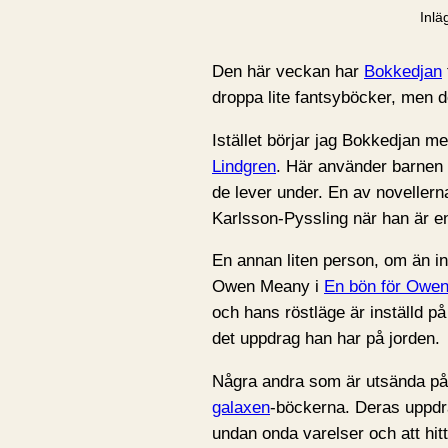
Inlä
Den här veckan har
Bokkedjan
droppa lite fantsyböcker, men d
Istället börjar jag Bokkedjan 
Lindgren
. Här använder barnen s
de lever under. En av noveller
Karlsson-Pyssling när han är e
En annan liten person, om än in
Owen Meany i
En bön för Owe
och hans röstläge är inställd på
det uppdrag han har på jorden.
Några andra som är utsända på
galaxen
-böckerna. Deras uppdr
undan onda varelser och att hitt