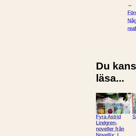
←
För
Någ
rea
Du kansk
läsa...
Fyra Astrid
S
Lindgren-
noveller från
Novellix: I