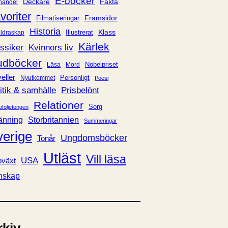
E-böcker
Deckare
Fakta
handel
voriter
Framsidor
Filmatiseringar
Historia
Klass
ldraskap
Illustrerat
Kärlek
ssiker
Kvinnors liv
udböcker
Nobelpriset
Läsa
Mord
eller
Personligt
Nyutkommet
Poesi
itik & samhälle
Prisbelönt
Relationer
Sorg
oföljetongen
änning
Storbritannien
Summeringar
verige
Ungdomsböcker
Tonår
Utläst
Vill läsa
USA
växt
nskap