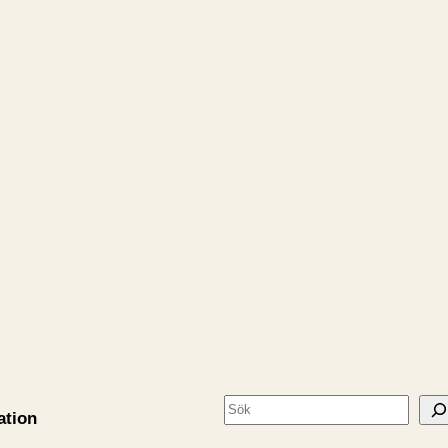
S
ation
ö