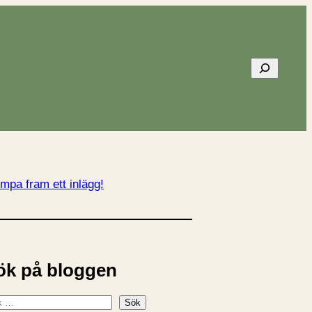
Sök
mpa fram ett inlägg!
ök på bloggen
Sök