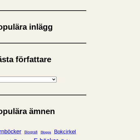
opulära inlägg
sta författare
opulära ämnen
rnböcker
Bokcirkel
Biografi
Blogga