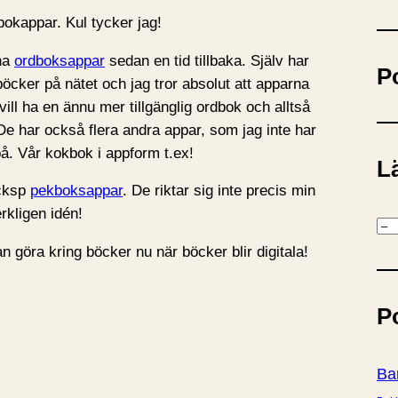
ö
okappar. Kul tycker jag!
k
ina
ordboksappar
sedan en tid tillbaka. Själv har
P
böcker på nätet och jag tror absolut att apparna
ill ha en ännu mer tillgänglig ordbok och alltså
 De har också flera andra appar, som jag inte har
på. Vår kokbok i appform t.ex!
Lä
ocksp
pekboksappar
. De riktar sig inte precis min
rkligen idén!
K
a
an göra kring böcker nu när böcker blir digitala!
t
e
P
g
o
r
Ba
i