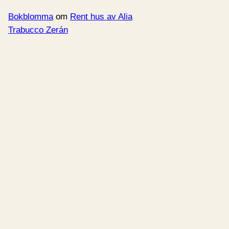
Bokblomma
om
Rent hus av Alia
Trabucco Zerán