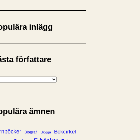
opulära inlägg
sta författare
opulära ämnen
rnböcker
Bokcirkel
Biografi
Blogga