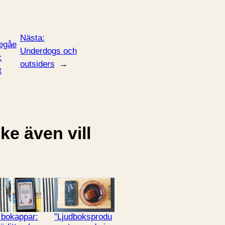
Nästa:
egåe
Underdogs och
:
outsiders
→
t
e även vill
 bokappar:
”Ljudboksprodu