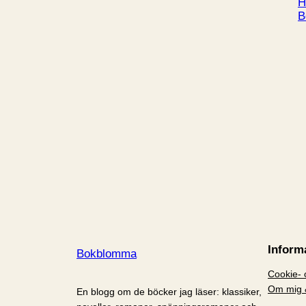
H
B
Inform
Bokblomma
Cookie- o
Om mig 
En blogg om de böcker jag läser: klassiker,