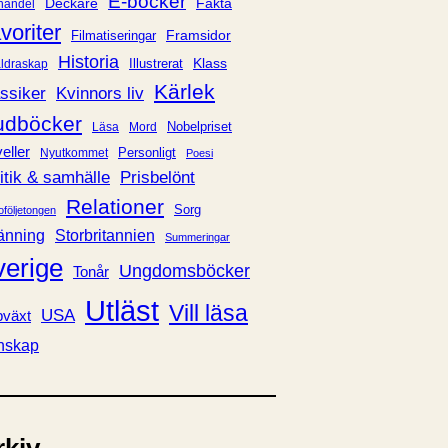
E-böcker
Deckare
Fakta
handel
voriter
Framsidor
Filmatiseringar
Historia
Klass
ldraskap
Illustrerat
Kärlek
ssiker
Kvinnors liv
udböcker
Nobelpriset
Läsa
Mord
eller
Personligt
Nyutkommet
Poesi
itik & samhälle
Prisbelönt
Relationer
Sorg
oföljetongen
änning
Storbritannien
Summeringar
verige
Ungdomsböcker
Tonår
Utläst
Vill läsa
USA
växt
nskap