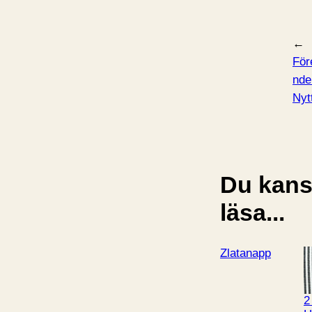
←
För
nde
Nyt
Du kansk
läsa...
Zlatanapp
2