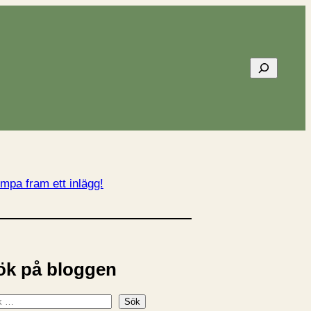
Sök
mpa fram ett inlägg!
ök på bloggen
Sök