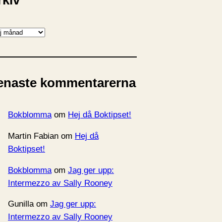
rkiv
enaste kommentarerna
Bokblomma
om
Hej då Boktipset!
Martin Fabian
om
Hej då
Boktipset!
Bokblomma
om
Jag ger upp:
Intermezzo av Sally Rooney
Gunilla
om
Jag ger upp:
Intermezzo av Sally Rooney