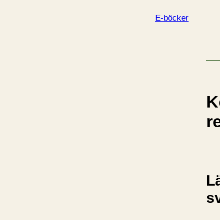
E-böcker
K
r
L
s