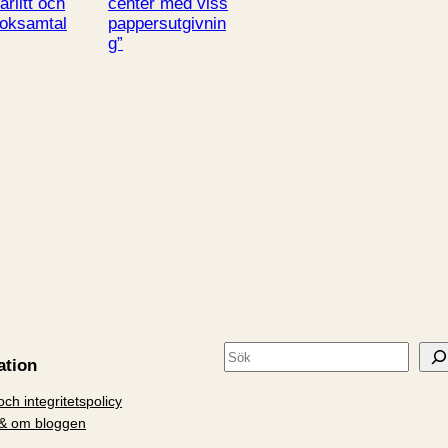
ärlitt och
center med viss
oksamtal
pappersutgivnin
g”
S
ation
ö
ch integritetspolicy
k
& om bloggen