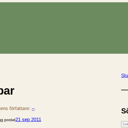
Slu
par
ens författare:
–
.
S
21 sep 2011
gg postat
S