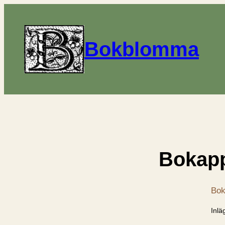
Bokblomma
Bokap
Bok
Inlä