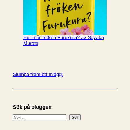
Hur mår fröken Furukura? av Sayaka
Murata
Slumpa fram ett inlägg!
Sök på bloggen
S
Sök
ö