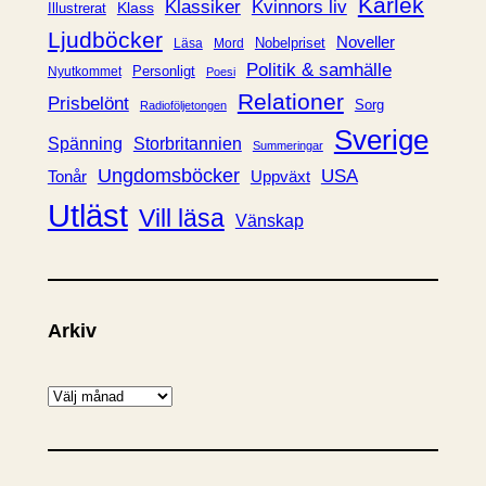
Kärlek
Klassiker
Kvinnors liv
Klass
Illustrerat
Ljudböcker
Noveller
Nobelpriset
Läsa
Mord
Politik & samhälle
Personligt
Nyutkommet
Poesi
Relationer
Prisbelönt
Sorg
Radioföljetongen
Sverige
Spänning
Storbritannien
Summeringar
Ungdomsböcker
USA
Uppväxt
Tonår
Utläst
Vill läsa
Vänskap
Arkiv
A
r
k
i