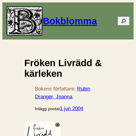
Bokblomma
Sök
Fröken Livrädd &
kärleken
Bokens författare:
Rubin
Dranger, Joanna
.
1 jun 2004
Inlägg postat