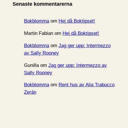
Senaste kommentarerna
v
Bokblomma
om
Hej då Boktipset!
Martin Fabian
om
Hej då Boktipset!
Bokblomma
om
Jag ger upp: Intermezzo
av Sally Rooney
Gunilla
om
Jag ger upp: Intermezzo av
Sally Rooney
Bokblomma
om
Rent hus av Alia Trabucco
Zerán