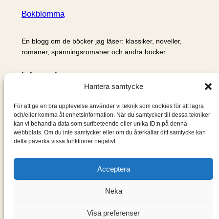
Bokblomma
En blogg om de böcker jag läser: klassiker, noveller,
romaner, spänningsromaner och andra böcker.
Information
Hantera samtycke
Cookie- och integritetspolicy
Om mig & om bloggen
För att ge en bra upplevelse använder vi teknik som cookies för att lagra
S
och/eller komma åt enhetsinformation. När du samtycker till dessa tekniker
kan vi behandla data som surfbeteende eller unika ID:n på denna
ö
webbplats. Om du inte samtycker eller om du återkallar ditt samtycke kan
k
detta påverka vissa funktioner negativt.
Acceptera
Neka
Visa preferenser
Designad med
WordPress