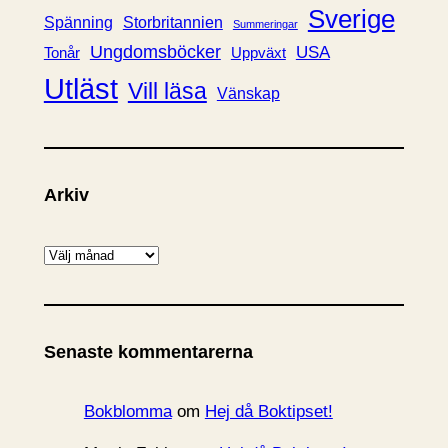
Sverige
Spänning
Storbritannien
Summeringar
Ungdomsböcker
USA
Uppväxt
Tonår
Utläst
Vill läsa
Vänskap
Arkiv
A
r
k
i
Senaste kommentarerna
v
Bokblomma
om
Hej då Boktipset!