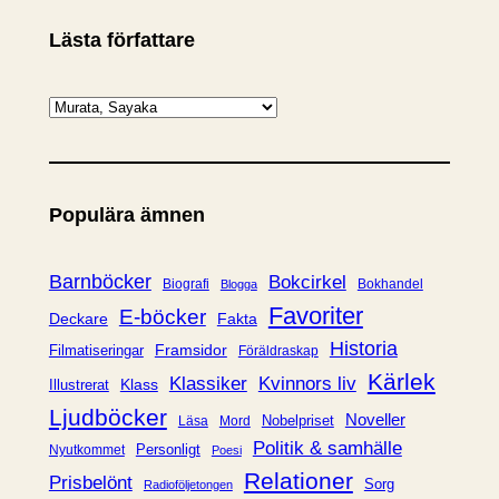
Lästa författare
K
a
t
e
Populära ämnen
g
o
r
Barnböcker
Bokcirkel
Biografi
Bokhandel
Blogga
i
Favoriter
E-böcker
Deckare
Fakta
e
Historia
Framsidor
Filmatiseringar
Föräldraskap
r
Kärlek
Klassiker
Kvinnors liv
Klass
Illustrerat
Ljudböcker
Noveller
Nobelpriset
Läsa
Mord
Politik & samhälle
Personligt
Nyutkommet
Poesi
Relationer
Prisbelönt
Sorg
Radioföljetongen