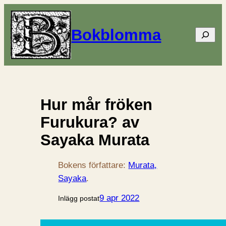
Bokblomma
Sök
Hur mår fröken
Furukura? av
Sayaka Murata
Bokens författare:
Murata,
Sayaka
.
9 apr 2022
Inlägg postat