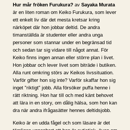
Hur mår fröken Furukura?
av
Sayaka Murata
är en liten roman om Keiko Furukura, som lever
ett enkelt liv där det mesta kretsar kring
närköpet där hon jobbar deltid. De andra
timanställda är studenter eller andra unga
personer som stannar under en begränsad tid
och sedan tar sig vidare till något annat. För
Keiko finns ingen annan eller större plan i livet.
Hon jobbar och lever livet som biträde i butiken.
Alla runt omkring störs av Keikos livssituation.
Varför gifter hon sig inte? Varför skaffar hon sig
inget ”riktigt” jobb. Alla försöker puffa henne i
rätt riktning. Hon har till och med känt behovet
att lära in en story, om dålig hälsa, som hon kan
dra när andra ifrågasätter hennes deltidsjobb.
Keiko är en udda fågel och som läsare är det