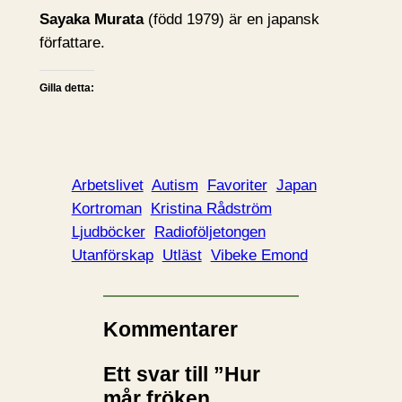
Sayaka Murata
(född 1979) är en japansk
författare.
Gilla detta:
Arbetslivet
Autism
Favoriter
Japan
Kortroman
Kristina Rådström
Ljudböcker
Radioföljetongen
Utanförskap
Utläst
Vibeke Emond
Kommentarer
Ett svar till ”Hur
mår fröken