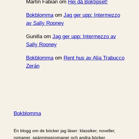
Martin Fabian
om
Hej då Boktipset!
Bokblomma
om
Jag ger upp: Intermezzo
av Sally Rooney
Gunilla
om
Jag ger upp: Intermezzo av
Sally Rooney
Bokblomma
om
Rent hus av Alia Trabucco
Zerán
Bokblomma
En blogg om de böcker jag läser: klassiker, noveller,
romaner, spänningsromaner och andra böcker.