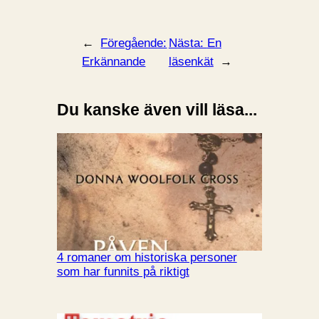
←
Föregående:
Nästa:
En
Erkännande
läsenkät
→
Du kanske även vill läsa...
4 romaner om historiska personer
som har funnits på riktigt