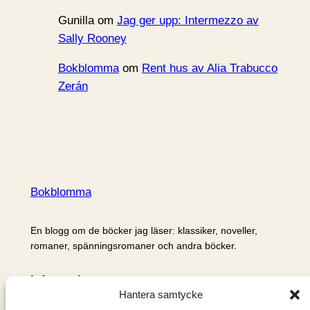
Gunilla
om
Jag ger upp: Intermezzo av
Sally Rooney
Bokblomma
om
Rent hus av Alia Trabucco
Zerán
Bokblomma
En blogg om de böcker jag läser: klassiker, noveller,
romaner, spänningsromaner och andra böcker.
Information
Hantera samtycke
Cookie- och integritetspolicy