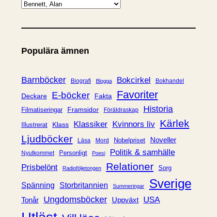
K
a
t
e
Populära ämnen
g
o
r
Barnböcker
Bokcirkel
Biografi
Bokhandel
Blogga
i
Favoriter
E-böcker
Deckare
Fakta
e
Historia
Framsidor
Filmatiseringar
Föräldraskap
r
Kärlek
Klassiker
Kvinnors liv
Klass
Illustrerat
Ljudböcker
Noveller
Nobelpriset
Läsa
Mord
Politik & samhälle
Personligt
Nyutkommet
Poesi
Relationer
Prisbelönt
Sorg
Radioföljetongen
Sverige
Spänning
Storbritannien
Summeringar
Ungdomsböcker
USA
Uppväxt
Tonår