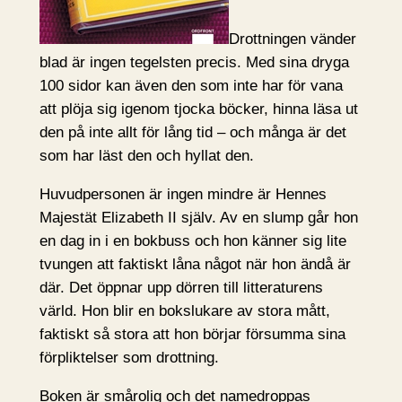
Drottningen vänder
blad är ingen tegelsten precis. Med sina dryga
100 sidor kan även den som inte har för vana
att plöja sig igenom tjocka böcker, hinna läsa ut
den på inte allt för lång tid – och många är det
som har läst den och hyllat den.
Huvudpersonen är ingen mindre är Hennes
Majestät Elizabeth II själv. Av en slump går hon
en dag in i en bokbuss och hon känner sig lite
tvungen att faktiskt låna något när hon ändå är
där. Det öppnar upp dörren till litteraturens
värld. Hon blir en bokslukare av stora mått,
faktiskt så stora att hon börjar försumma sina
förpliktelser som drottning.
Boken är smårolig och det namedroppas