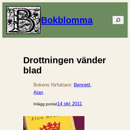
Bokblomma
Sök
Drottningen vänder
blad
Bokens författare:
Bennett,
Alan
.
14 okt 2011
Inlägg postat