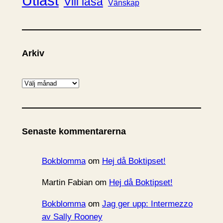
Utläst
Vill läsa
Vänskap
Arkiv
A
r
k
i
Senaste kommentarerna
v
Bokblomma
om
Hej då Boktipset!
Martin Fabian
om
Hej då Boktipset!
Bokblomma
om
Jag ger upp: Intermezzo
av Sally Rooney