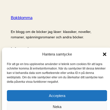
Bokblomma
En blogg om de böcker jag läser: klassiker, noveller,
romaner, spänningsromaner och andra böcker.
Information
Hantera samtycke
Cookie- och integritetspolicy
Om mig & om bloggen
För att ge en bra upplevelse använder vi teknik som cookies för att lagra
S
och/eller komma åt enhetsinformation. När du samtycker till dessa tekniker
kan vi behandla data som surfbeteende eller unika ID:n på denna
ö
webbplats. Om du inte samtycker eller om du återkallar ditt samtycke kan
k
detta påverka vissa funktioner negativt.
Acceptera
Neka