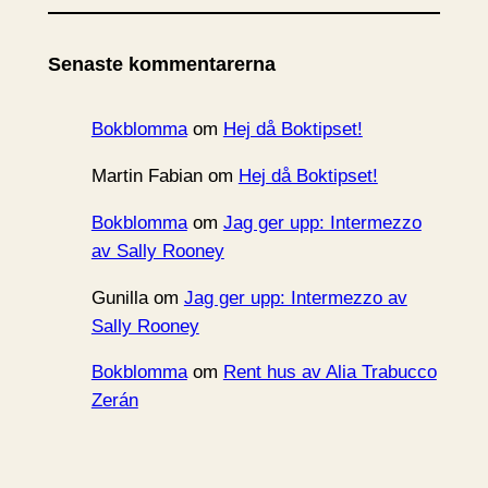
k
i
Senaste kommentarerna
v
Bokblomma
om
Hej då Boktipset!
Martin Fabian
om
Hej då Boktipset!
Bokblomma
om
Jag ger upp: Intermezzo
av Sally Rooney
Gunilla
om
Jag ger upp: Intermezzo av
Sally Rooney
Bokblomma
om
Rent hus av Alia Trabucco
Zerán