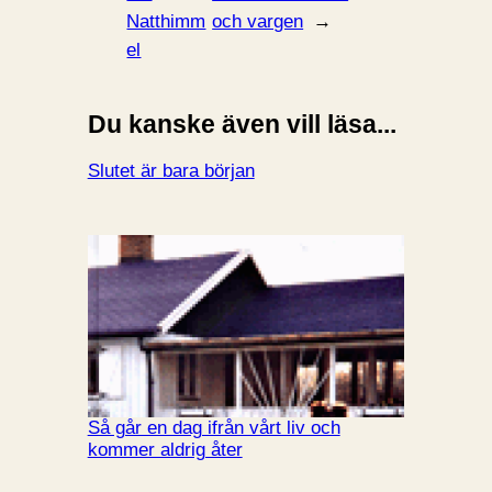
Natthimm
och vargen
→
el
Du kanske även vill läsa...
Slutet är bara början
Så går en dag ifrån vårt liv och
kommer aldrig åter