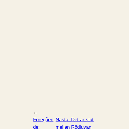
←
Föregåen
Nästa:
Det är slut
de:
mellan Rödluvan