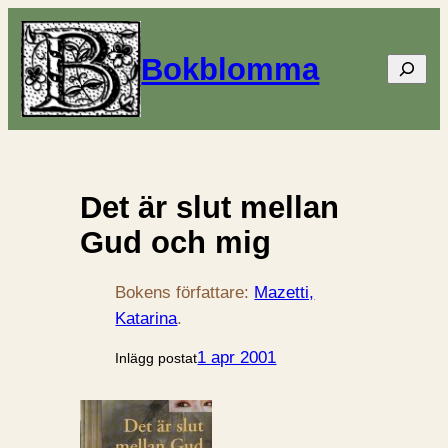
Bokblomma
Sök
Det är slut mellan
Gud och mig
Bokens författare:
Mazetti,
Katarina
.
1 apr 2001
Inlägg postat