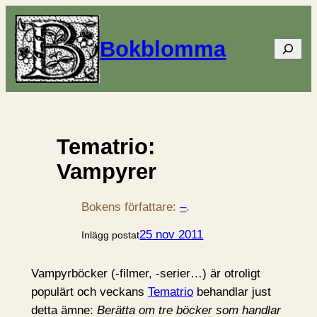
Bokblomma
Sök
Tematrio:
Vampyrer
Bokens författare:
–
.
25 nov 2011
Inlägg postat
Vampyrböcker (-filmer, -serier…) är otroligt
populärt och veckans
Tematrio
behandlar just
detta ämne:
Berätta om tre böcker som handlar