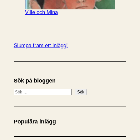
Ville och Mina
Slumpa fram ett inlägg!
Sök på bloggen
S
Sök
ö
k
Populära inlägg