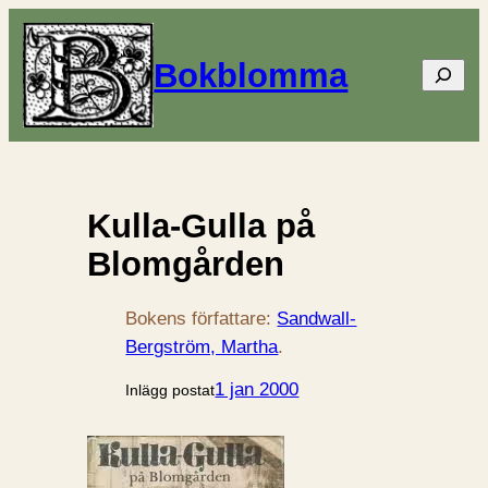
Bokblomma
Sök
Kulla-Gulla på
Blomgården
Bokens författare:
Sandwall-
Bergström, Martha
.
1 jan 2000
Inlägg postat