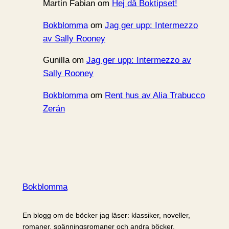
Martin Fabian
om
Hej då Boktipset!
Bokblomma
om
Jag ger upp: Intermezzo
av Sally Rooney
Gunilla
om
Jag ger upp: Intermezzo av
Sally Rooney
Bokblomma
om
Rent hus av Alia Trabucco
Zerán
Bokblomma
En blogg om de böcker jag läser: klassiker, noveller,
romaner, spänningsromaner och andra böcker.