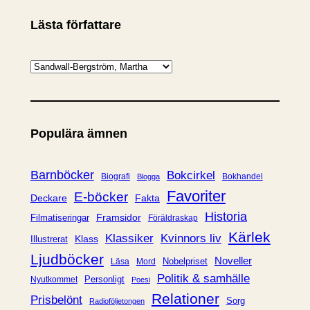
Lästa författare
K
a
t
e
Populära ämnen
g
o
r
Barnböcker
Bokcirkel
Biografi
Bokhandel
Blogga
i
Favoriter
E-böcker
Deckare
Fakta
e
Historia
Framsidor
Filmatiseringar
Föräldraskap
r
Kärlek
Klassiker
Kvinnors liv
Klass
Illustrerat
Ljudböcker
Noveller
Nobelpriset
Läsa
Mord
Politik & samhälle
Personligt
Nyutkommet
Poesi
Relationer
Prisbelönt
Sorg
Radioföljetongen