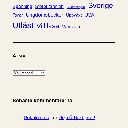
Sverige
Spänning
Storbritannien
Summeringar
Ungdomsböcker
USA
Uppväxt
Tonår
Utläst
Vill läsa
Vänskap
Arkiv
A
r
k
i
Senaste kommentarerna
v
Bokblomma
om
Hej då Boktipset!