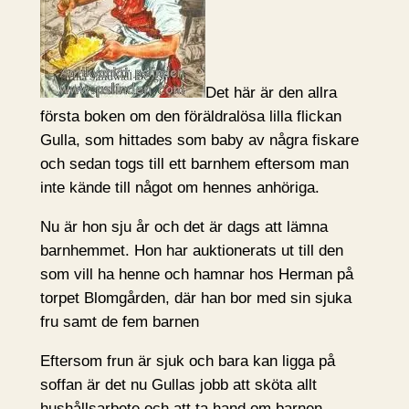
Det här är den allra
första boken om den föräldralösa lilla flickan
Gulla, som hittades som baby av några fiskare
och sedan togs till ett barnhem eftersom man
inte kände till något om hennes anhöriga.
Nu är hon sju år och det är dags att lämna
barnhemmet. Hon har auktionerats ut till den
som vill ha henne och hamnar hos Herman på
torpet Blomgården, där han bor med sin sjuka
fru samt de fem barnen
Eftersom frun är sjuk och bara kan ligga på
soffan är det nu Gullas jobb att sköta allt
hushållsarbete och att ta hand om barnen