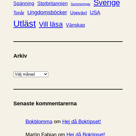
Sverige
Spänning
Storbritannien
Summeringar
Ungdomsböcker
USA
Uppväxt
Tonår
Utläst
Vill läsa
Vänskap
Arkiv
A
r
k
i
Senaste kommentarerna
v
Bokblomma
om
Hej då Boktipset!
Martin Fabian
om
Hej då Boktipset!