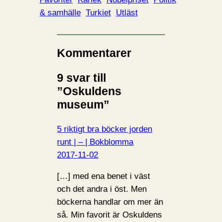
& samhälle
Turkiet
Utläst
Kommentarer
9 svar till
”Oskuldens
museum”
5 riktigt bra böcker jorden
runt | – | Bokblomma
2017-11-02
[…] med ena benet i väst
och det andra i öst. Men
böckerna handlar om mer än
så. Min favorit är Oskuldens