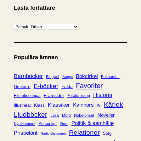
Lästa författare
K
a
t
e
Populära ämnen
g
o
r
Barnböcker
Bokcirkel
Biografi
Bokhandel
Blogga
i
Favoriter
E-böcker
Deckare
Fakta
e
Historia
Framsidor
Filmatiseringar
Föräldraskap
r
Kärlek
Klassiker
Kvinnors liv
Klass
Illustrerat
Ljudböcker
Noveller
Nobelpriset
Läsa
Mord
Politik & samhälle
Personligt
Nyutkommet
Poesi
Relationer
Prisbelönt
Sorg
Radioföljetongen