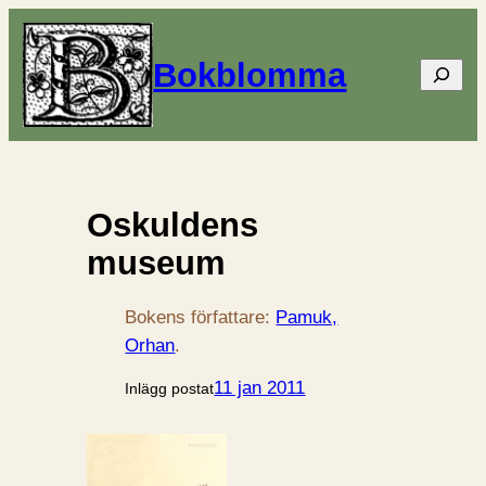
Bokblomma
Sök
Oskuldens
museum
Bokens författare:
Pamuk,
Orhan
.
11 jan 2011
Inlägg postat