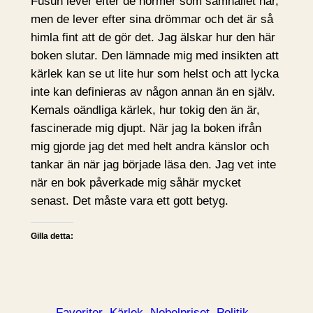
Füsun lever efter de normer som samhället har,
men de lever efter sina drömmar och det är så
himla fint att de gör det. Jag älskar hur den här
boken slutar. Den lämnade mig med insikten att
kärlek kan se ut lite hur som helst och att lycka
inte kan definieras av någon annan än en själv.
Kemals oändliga kärlek, hur tokig den än är,
fascinerade mig djupt. När jag la boken ifrån
mig gjorde jag det med helt andra känslor och
tankar än när jag började läsa den. Jag vet inte
när en bok påverkade mig såhär mycket
senast. Det måste vara ett gott betyg.
Gilla detta:
Favoriter
Kärlek
Nobelpriset
Politik