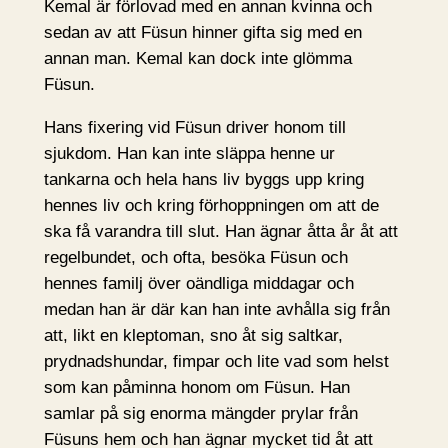
Kemal är förlovad med en annan kvinna och
sedan av att Füsun hinner gifta sig med en
annan man. Kemal kan dock inte glömma
Füsun.
Hans fixering vid Füsun driver honom till
sjukdom. Han kan inte släppa henne ur
tankarna och hela hans liv byggs upp kring
hennes liv och kring förhoppningen om att de
ska få varandra till slut. Han ägnar åtta år åt att
regelbundet, och ofta, besöka Füsun och
hennes familj över oändliga middagar och
medan han är där kan han inte avhålla sig från
att, likt en kleptoman, sno åt sig saltkar,
prydnadshundar, fimpar och lite vad som helst
som kan påminna honom om Füsun. Han
samlar på sig enorma mängder prylar från
Füsuns hem och han ägnar mycket tid åt att