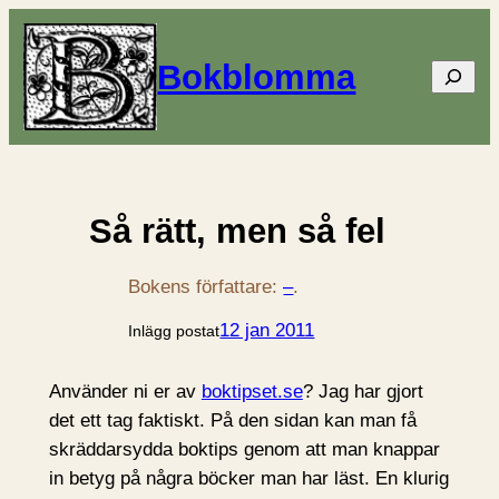
Bokblomma
Sök
Så rätt, men så fel
Bokens författare:
–
.
12 jan 2011
Inlägg postat
Använder ni er av
boktipset.se
? Jag har gjort
det ett tag faktiskt. På den sidan kan man få
skräddarsydda boktips genom att man knappar
in betyg på några böcker man har läst. En klurig