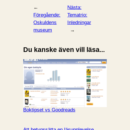
←
Nästa:
Föregående:
Tematrio:
Oskuldens
Inledningar
museum
→
Du kanske även vill läsa...
Boktipset vs Goodreads
Att betygssätta en läsupplevelse