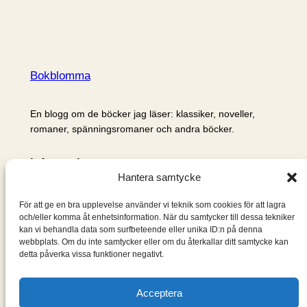
Bokblomma
En blogg om de böcker jag läser: klassiker, noveller,
romaner, spänningsromaner och andra böcker.
Information
Hantera samtycke
Cookie- och integritetspolicy
Om mig & om bloggen
För att ge en bra upplevelse använder vi teknik som cookies för att lagra
S
och/eller komma åt enhetsinformation. När du samtycker till dessa tekniker
kan vi behandla data som surfbeteende eller unika ID:n på denna
ö
webbplats. Om du inte samtycker eller om du återkallar ditt samtycke kan
k
detta påverka vissa funktioner negativt.
Acceptera