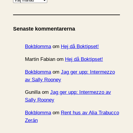
r
k
i
Senaste kommentarerna
v
Bokblomma
om
Hej då Boktipset!
Martin Fabian
om
Hej då Boktipset!
Bokblomma
om
Jag ger upp: Intermezzo
av Sally Rooney
Gunilla
om
Jag ger upp: Intermezzo av
Sally Rooney
Bokblomma
om
Rent hus av Alia Trabucco
Zerán