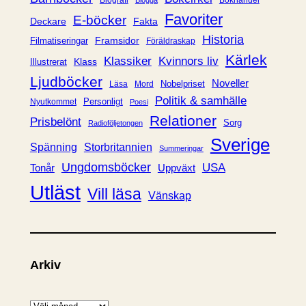
Biografi
Blogga
i
Favoriter
E-böcker
Deckare
Fakta
e
Historia
Framsidor
Filmatiseringar
Föräldraskap
r
Kärlek
Klassiker
Kvinnors liv
Klass
Illustrerat
Ljudböcker
Noveller
Nobelpriset
Läsa
Mord
Politik & samhälle
Personligt
Nyutkommet
Poesi
Relationer
Prisbelönt
Sorg
Radioföljetongen
Sverige
Spänning
Storbritannien
Summeringar
Ungdomsböcker
USA
Uppväxt
Tonår
Utläst
Vill läsa
Vänskap
Arkiv
A