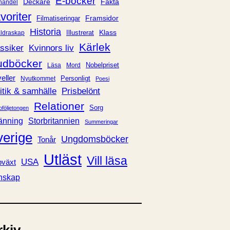
E-böcker
Deckare
Fakta
handel
voriter
Framsidor
Filmatiseringar
Historia
Klass
ldraskap
Illustrerat
Kärlek
ssiker
Kvinnors liv
udböcker
Nobelpriset
Läsa
Mord
eller
Personligt
Nyutkommet
Poesi
itik & samhälle
Prisbelönt
Relationer
Sorg
oföljetongen
änning
Storbritannien
Summeringar
verige
Ungdomsböcker
Tonår
Utläst
Vill läsa
USA
växt
nskap