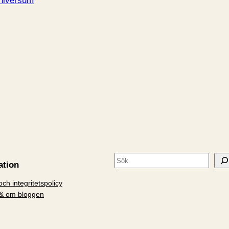
niversum
S
ation
ö
ch integritetspolicy
k
& om bloggen