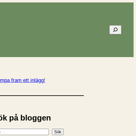
Sök
mpa fram ett inlägg!
ök på bloggen
Sök