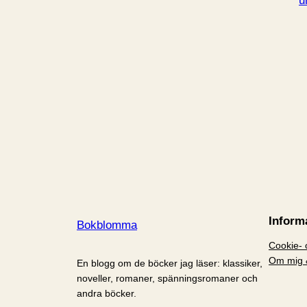
u
Inform
Bokblomma
Cookie- o
Om mig 
En blogg om de böcker jag läser: klassiker,
noveller, romaner, spänningsromaner och
andra böcker.