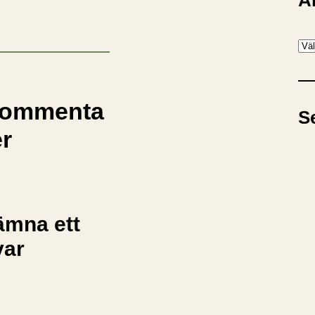
A
A
r
k
i
ommenta
S
v
er
ämna ett
var