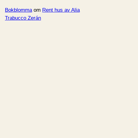
Bokblomma
om
Rent hus av Alia
Trabucco Zerán