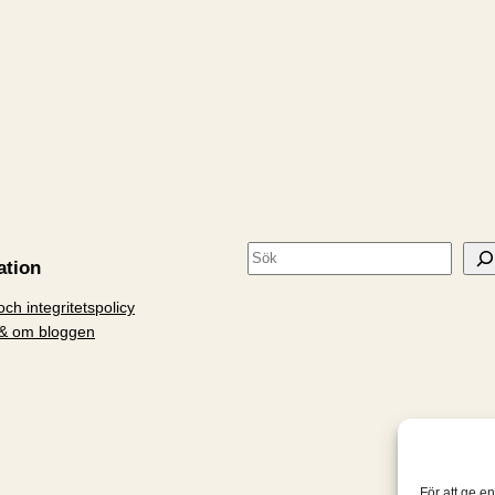
S
ation
ö
ch integritetspolicy
k
& om bloggen
För att ge e