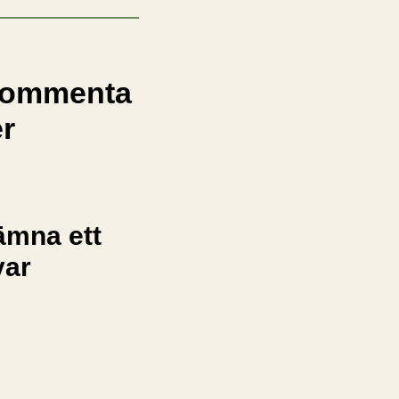
ommenta
er
ämna ett
var