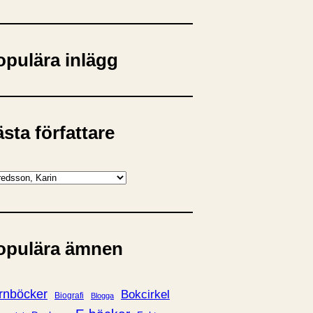
opulära inlägg
sta författare
opulära ämnen
rnböcker
Bokcirkel
Biografi
Blogga