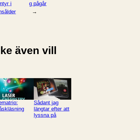
ntyr i
g pågår
nsålder
→
e även vill
ematrio:
Sådant jag
åskläsning
längtar efter att
lyssna på