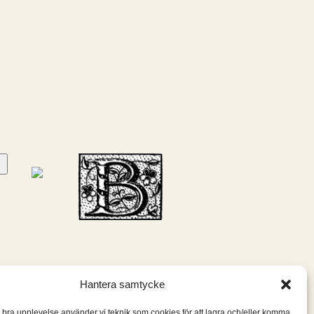
Hantera samtycke
n bra upplevelse använder vi teknik som cookies för att lagra och/eller komma