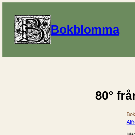
Bokblomma
80° fr
Bok
Alf
Inlä