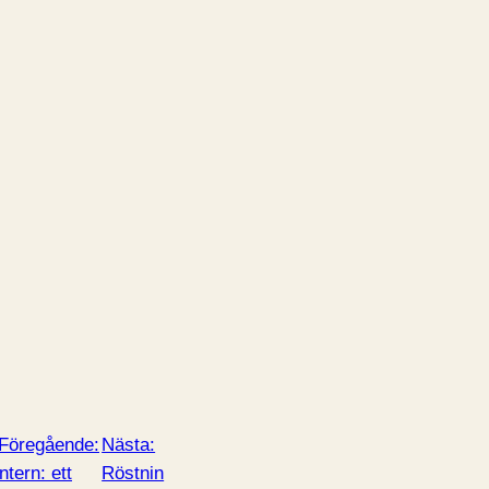
Föregående:
Nästa:
ntern: ett
Röstnin