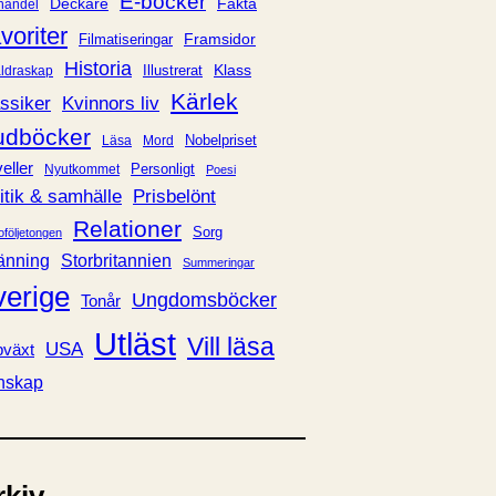
E-böcker
Deckare
Fakta
handel
voriter
Framsidor
Filmatiseringar
Historia
Klass
ldraskap
Illustrerat
Kärlek
ssiker
Kvinnors liv
udböcker
Nobelpriset
Läsa
Mord
eller
Personligt
Nyutkommet
Poesi
itik & samhälle
Prisbelönt
Relationer
Sorg
oföljetongen
änning
Storbritannien
Summeringar
verige
Ungdomsböcker
Tonår
Utläst
Vill läsa
USA
växt
nskap