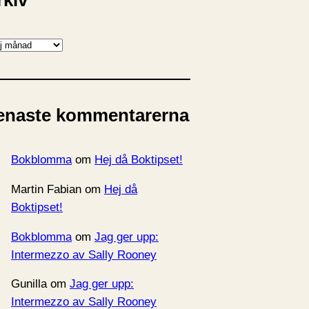
rkiv
enaste kommentarerna
Bokblomma
om
Hej då Boktipset!
Martin Fabian
om
Hej då
Boktipset!
Bokblomma
om
Jag ger upp:
Intermezzo av Sally Rooney
Gunilla
om
Jag ger upp:
Intermezzo av Sally Rooney