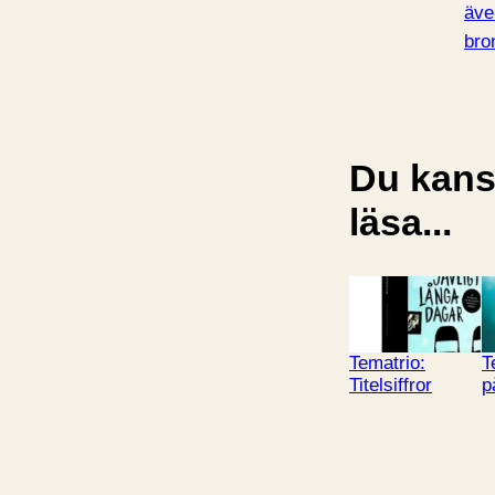
äve
bro
Du kansk
läsa...
Tematrio:
T
Titelsiffror
p