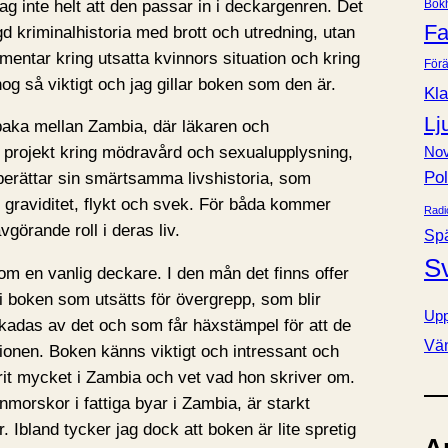
ag inte helt att den passar in i deckargenren. Det
Bok
e
Fa
gd kriminalhistoria med brott och utredning, utan
r
entar kring utsatta kvinnors situation och kring
Förä
 nog så viktigt och jag gillar boken som den är.
Kla
Lj
lbaka mellan Zambia, där läkaren och
t projekt kring mödravård och sexualupplysning,
Nov
Pol
berättar sin smärtsamma livshistoria, som
 graviditet, flykt och svek. För båda kommer
Radi
görande roll i deras liv.
Sp
S
om en vanlig deckare. I den mån det finns offer
 i boken som utsätts för övergrepp, som blir
Upp
adas av det och som får häxstämpel för att de
Vä
tionen. Boken känns viktigt och intressant och
arit mycket i Zambia och vet vad hon skriver om.
nmorskor i fattiga byar i Zambia, är starkt
. Ibland tycker jag dock att boken är lite spretig