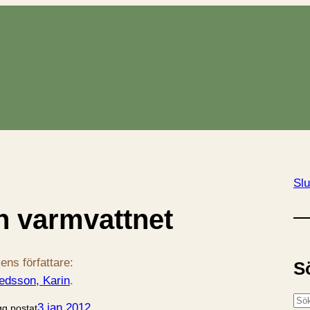
Slu
ån varmvattnet
ens författare:
S
redsson, Karin
.
S
3 jan 2012
gg postat