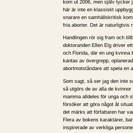
kom ut 2006, men själv tycker j
här är inte en klassiskt uppbyg
snarare en samhällskritisk komm
fria aborter. Det är naturligtvis
Handlingen rör sig fram och til
doktoranden Ellen Elg driver et
och Florida, där en ung kvinna 
kantas av övergrepp, oplanerad
abortmotståndare att spela en av
Som sagt, så ser jag den inte s
så utgörs de av alla de kvinnor
mamma alldeles för unga och sk
försöker att göra något åt situa
det märks att författaren har v
Flera av bokens karaktärer, bar
inspirerade av verkliga personer