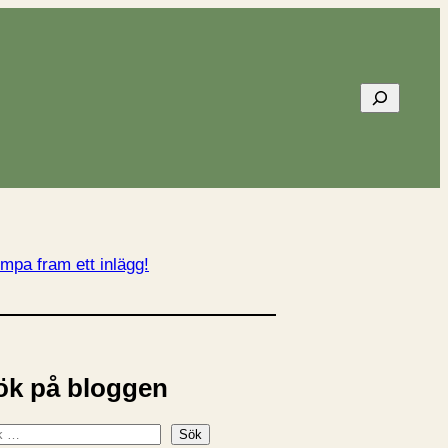
Sök
mpa fram ett inlägg!
ök på bloggen
Sök