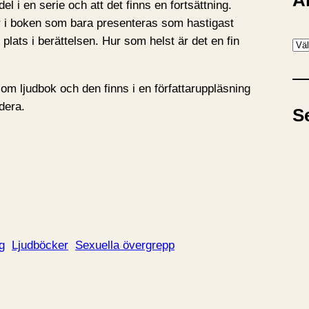
A
l i en serie och att det finns en fortsättning.
er i boken som bara presenteras som hastigast
 plats i berättelsen. Hur som helst är det en fin
A
r
k
om ljudbok och den finns i en författaruppläsning
i
dera.
S
v
g
Ljudböcker
Sexuella övergrepp