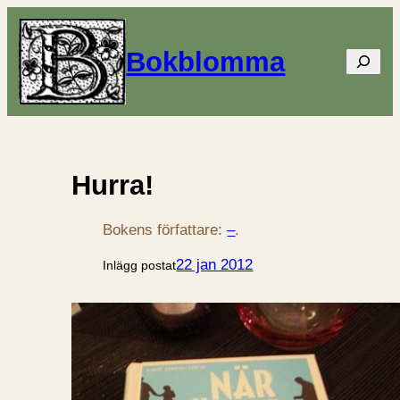
Bokblomma
Sök
Hurra!
Bokens författare:
–
.
22 jan 2012
Inlägg postat