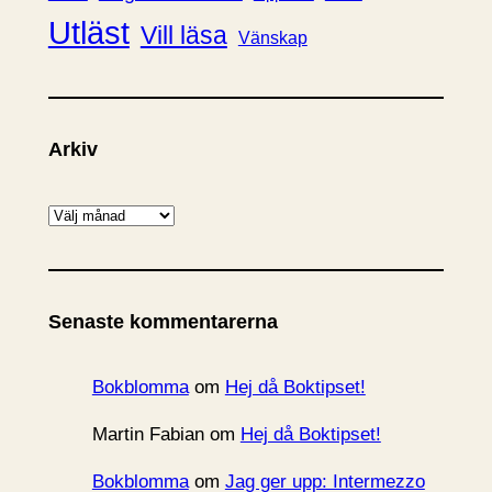
Utläst
Vill läsa
Vänskap
Arkiv
A
r
k
i
Senaste kommentarerna
v
Bokblomma
om
Hej då Boktipset!
Martin Fabian
om
Hej då Boktipset!
Bokblomma
om
Jag ger upp: Intermezzo