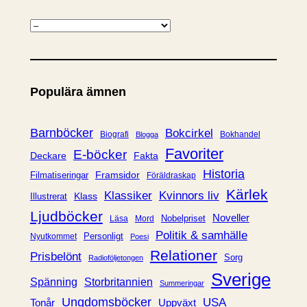
K
a
t
e
Populära ämnen
g
o
r
Barnböcker
Bokcirkel
Biografi
Bokhandel
Blogga
i
Favoriter
E-böcker
Deckare
Fakta
e
Historia
Framsidor
Filmatiseringar
Föräldraskap
r
Kärlek
Klassiker
Kvinnors liv
Klass
Illustrerat
Ljudböcker
Noveller
Nobelpriset
Läsa
Mord
Politik & samhälle
Personligt
Nyutkommet
Poesi
Relationer
Prisbelönt
Sorg
Radioföljetongen
Sverige
Spänning
Storbritannien
Summeringar
Ungdomsböcker
USA
Uppväxt
Tonår