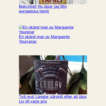
Bokcirkel! Nu läser jag Min
europeiska familj
En okänd man av Marguerite
Yourcenar
Två nya! Längtar särskilt efter att läsa
Liv till varje pris