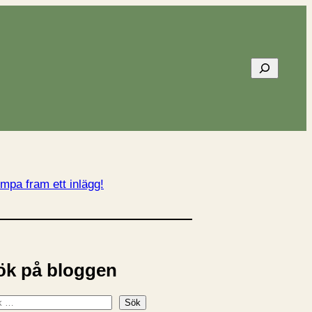
Sök
mpa fram ett inlägg!
ök på bloggen
Sök