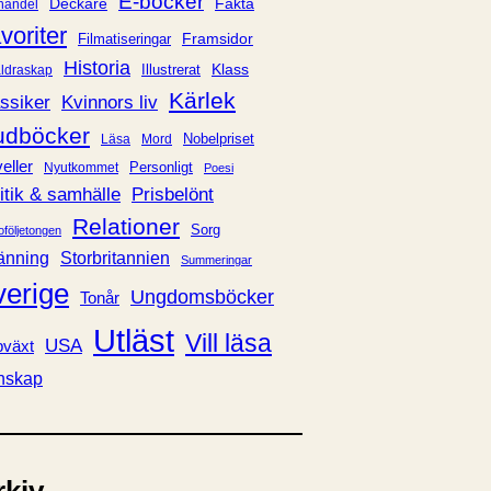
E-böcker
Deckare
Fakta
handel
voriter
Framsidor
Filmatiseringar
Historia
Klass
ldraskap
Illustrerat
Kärlek
ssiker
Kvinnors liv
udböcker
Nobelpriset
Läsa
Mord
eller
Personligt
Nyutkommet
Poesi
itik & samhälle
Prisbelönt
Relationer
Sorg
oföljetongen
änning
Storbritannien
Summeringar
verige
Ungdomsböcker
Tonår
Utläst
Vill läsa
USA
växt
nskap