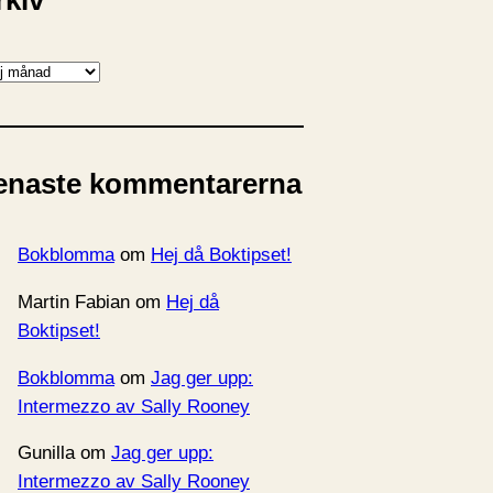
rkiv
enaste kommentarerna
Bokblomma
om
Hej då Boktipset!
Martin Fabian
om
Hej då
Boktipset!
Bokblomma
om
Jag ger upp:
Intermezzo av Sally Rooney
Gunilla
om
Jag ger upp:
Intermezzo av Sally Rooney