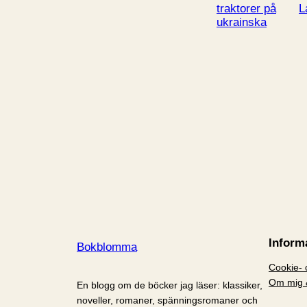
traktorer på
L
ukrainska
Inform
Bokblomma
Cookie- o
Om mig 
En blogg om de böcker jag läser: klassiker,
noveller, romaner, spänningsromaner och