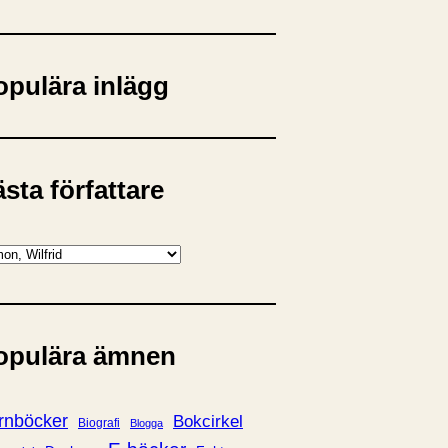
opulära inlägg
sta författare
opulära ämnen
rnböcker
Bokcirkel
Biografi
Blogga