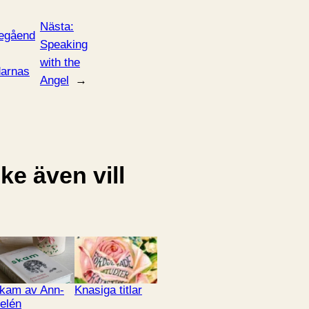
Nästa:
egåend
Speaking
with the
arnas
Angel
→
e även vill
kam av Ann-
Knasiga titlar
elén