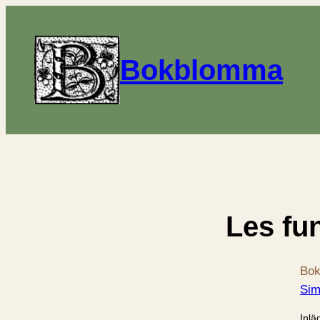
Bokblomma
Les fu
Bok
Sim
Inlä