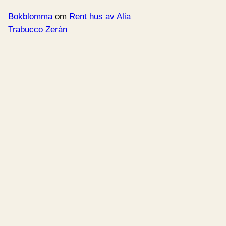
Bokblomma
om
Rent hus av Alia
Trabucco Zerán