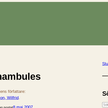
Slu
nambules
ens författare:
S
on, Wilfrid
.
S
8 maj 2007
gg postat