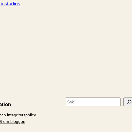
aestadius
S
ation
ö
ch integritetspolicy
k
& om bloggen