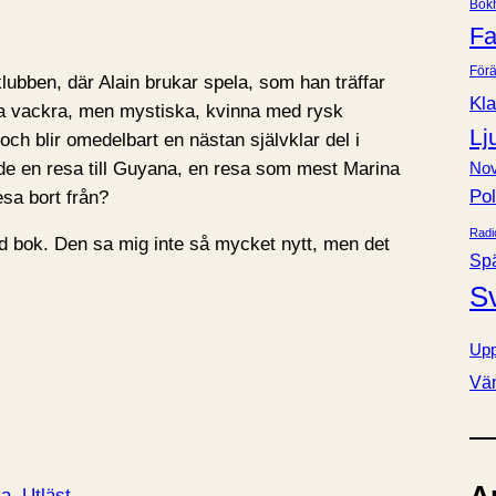
Bok
e
Fa
r
Förä
lubben, där Alain brukar spela, som han träffar
Kla
na vackra, men mystiska, kvinna med rysk
Lj
ch blir omedelbart en nästan självklar del i
 de en resa till Guyana, en resa som mest Marina
Nov
Pol
resa bort från?
Radi
 bok. Den sa mig inte så mycket nytt, men det
Sp
S
Upp
Vä
ka
Utläst