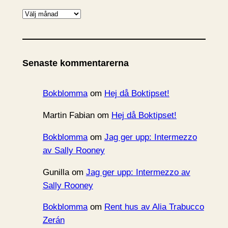
A
r
k
i
Senaste kommentarerna
v
Bokblomma
om
Hej då Boktipset!
Martin Fabian
om
Hej då Boktipset!
Bokblomma
om
Jag ger upp: Intermezzo
av Sally Rooney
Gunilla
om
Jag ger upp: Intermezzo av
Sally Rooney
Bokblomma
om
Rent hus av Alia Trabucco
Zerán