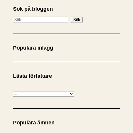
Sök på bloggen
S
Sök
ö
k
Populära inlägg
Lästa författare
K
a
t
e
Populära ämnen
g
o