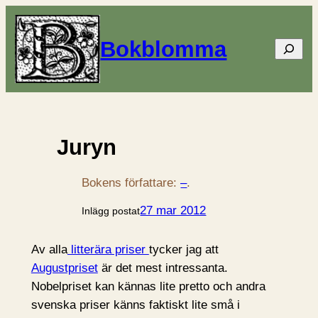
Bokblomma
Sök
Juryn
Bokens författare:
–
.
27 mar 2012
Inlägg postat
Av alla
litterära priser
tycker jag att
Augustpriset
är det mest intressanta.
Nobelpriset kan kännas lite pretto och andra
svenska priser känns faktiskt lite små i