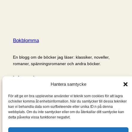
Bokblomma
En blogg om de böcker jag läser: klassiker, noveller,
romaner, spänningsromaner och andra böcker.
Information
Hantera samtycke
Cookie- och integritetspolicy
Om mig & om bloggen
För att ge en bra upplevelse använder vi teknik som cookies för att lagra
S
och/eller komma åt enhetsinformation. När du samtycker till dessa tekniker
kan vi behandla data som surfbeteende eller unika ID:n på denna
ö
webbplats. Om du inte samtycker eller om du återkallar ditt samtycke kan
k
detta påverka vissa funktioner negativt.