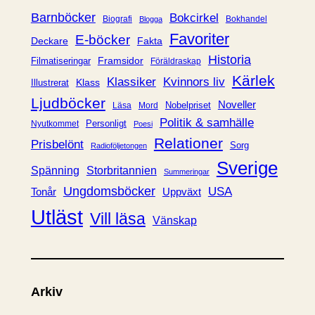
r
Barnböcker
Bokcirkel
Biografi
Bokhandel
Blogga
i
Favoriter
E-böcker
Deckare
Fakta
e
Historia
Framsidor
Filmatiseringar
Föräldraskap
r
Kärlek
Klassiker
Kvinnors liv
Klass
Illustrerat
Ljudböcker
Noveller
Nobelpriset
Läsa
Mord
Politik & samhälle
Personligt
Nyutkommet
Poesi
Relationer
Prisbelönt
Sorg
Radioföljetongen
Sverige
Spänning
Storbritannien
Summeringar
Ungdomsböcker
USA
Uppväxt
Tonår
Utläst
Vill läsa
Vänskap
Arkiv