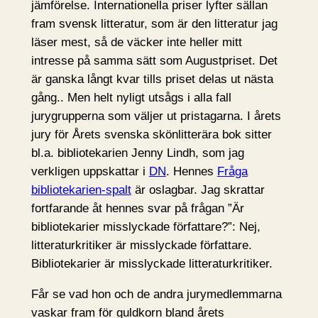
jämförelse. Internationella priser lyfter sällan
fram svensk litteratur, som är den litteratur jag
läser mest, så de väcker inte heller mitt
intresse på samma sätt som Augustpriset. Det
är ganska långt kvar tills priset delas ut nästa
gång.. Men helt nyligt utsågs i alla fall
jurygrupperna som väljer ut pristagarna. I årets
jury för Årets svenska skönlitterära bok sitter
bl.a. bibliotekarien Jenny Lindh, som jag
verkligen uppskattar i
DN
. Hennes
Fråga
bibliotekarien-spalt
är oslagbar. Jag skrattar
fortfarande åt hennes svar på frågan ”Är
bibliotekarier misslyckade författare?”: Nej,
litteraturkritiker är misslyckade författare.
Bibliotekarier är misslyckade litteraturkritiker.
Får se vad hon och de andra jurymedlemmarna
vaskar fram för guldkorn bland årets