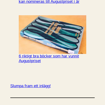
kan nomineras till Augustpriset i år
6 riktigt bra böcker som har vunnit
Augustpriset
Slumpa fram ett inlägg!