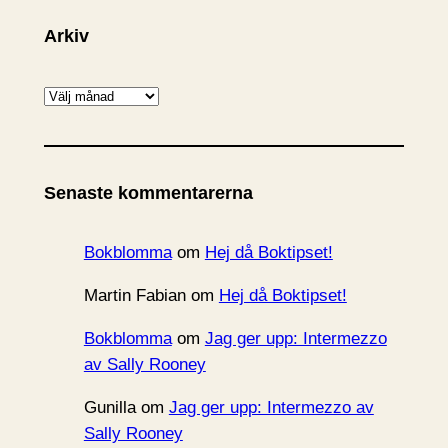
Arkiv
A
r
k
i
Senaste kommentarerna
v
Bokblomma
om
Hej då Boktipset!
Martin Fabian
om
Hej då Boktipset!
Bokblomma
om
Jag ger upp: Intermezzo
av Sally Rooney
Gunilla
om
Jag ger upp: Intermezzo av
Sally Rooney