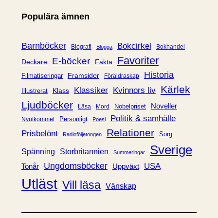
e
Populära ämnen
g
o
r
Barnböcker
Bokcirkel
Biografi
Bokhandel
Blogga
i
Favoriter
E-böcker
Deckare
Fakta
e
Historia
Framsidor
Filmatiseringar
Föräldraskap
r
Kärlek
Klassiker
Kvinnors liv
Klass
Illustrerat
Ljudböcker
Noveller
Nobelpriset
Läsa
Mord
Politik & samhälle
Personligt
Nyutkommet
Poesi
Relationer
Prisbelönt
Sorg
Radioföljetongen
Sverige
Spänning
Storbritannien
Summeringar
Ungdomsböcker
USA
Uppväxt
Tonår
Utläst
Vill läsa
Vänskap