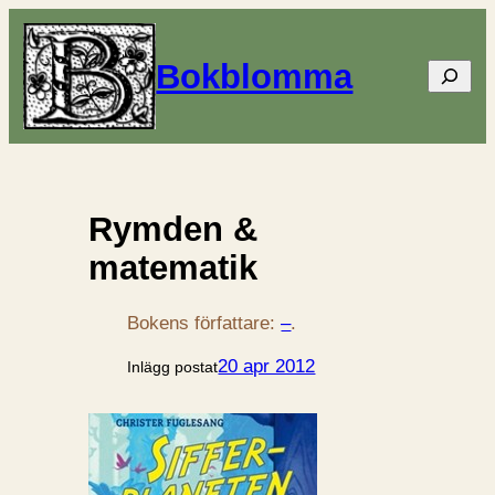
Bokblomma
Sök
Rymden &
matematik
Bokens författare:
–
.
20 apr 2012
Inlägg postat