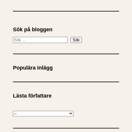
Sök på bloggen
S
Sök
ö
k
Populära inlägg
Lästa författare
K
a
t