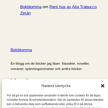
Bokblomma
om
Rent hus av Alia Trabucco
Zerán
Bokblomma
En blogg om de böcker jag läser: klassiker, noveller,
romaner, spänningsromaner och andra böcker.
Information
Hantera samtycke
Cookie- och integritetspolicy
Om mig & om bloggen
För att ge en bra upplevelse använder vi teknik som cookies för att lagra
S
och/eller komma åt enhetsinformation. När du samtycker till dessa tekniker
kan vi behandla data som surfbeteende eller unika ID:n på denna
ö