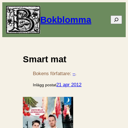
Bokblomma
Sök
Smart mat
Bokens författare:
–
.
21 apr 2012
Inlägg postat