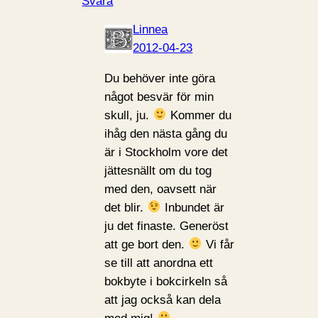
Svara
Linnea
2012-04-23
Du behöver inte göra
något besvär för min
skull, ju.
Kommer du
ihåg den nästa gång du
är i Stockholm vore det
jättesnällt om du tog
med den, oavsett när
det blir.
Inbundet är
ju det finaste. Generöst
att ge bort den.
Vi får
se till att anordna ett
bokbyte i bokcirkeln så
att jag också kan dela