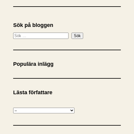
Sök på bloggen
S
Sök
ö
k
Populära inlägg
Lästa författare
K
a
t
e