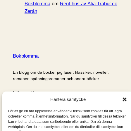
Bokblomma
om
Rent hus av Alia Trabucco
Zerán
Bokblomma
En blogg om de böcker jag läser: klassiker, noveller,
romaner, spänningsromaner och andra böcker.
Information
Hantera samtycke
Cookie- och integritetspolicy
Om mig & om bloggen
För att ge en bra upplevelse använder vi teknik som cookies för att lagra
S
och/eller komma åt enhetsinformation. När du samtycker till dessa tekniker
kan vi behandla data som surfbeteende eller unika ID:n på denna
ö
webbplats. Om du inte samtycker eller om du återkallar ditt samtycke kan