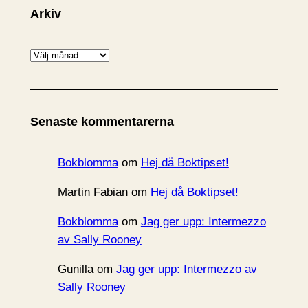
Arkiv
A
r
k
i
Senaste kommentarerna
v
Bokblomma
om
Hej då Boktipset!
Martin Fabian
om
Hej då Boktipset!
Bokblomma
om
Jag ger upp: Intermezzo
av Sally Rooney
Gunilla
om
Jag ger upp: Intermezzo av
Sally Rooney