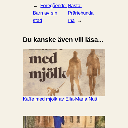
←
Föregående:
Nästa:
Barn av sin
Präriehunda
stad
rna
→
Du kanske även vill läsa...
Kaffe med mjölk av Ella-Maria Nutti