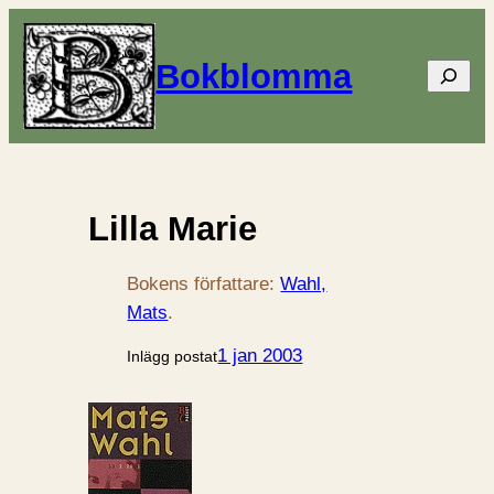
Bokblomma
Sök
Lilla Marie
Bokens författare:
Wahl,
Mats
.
1 jan 2003
Inlägg postat