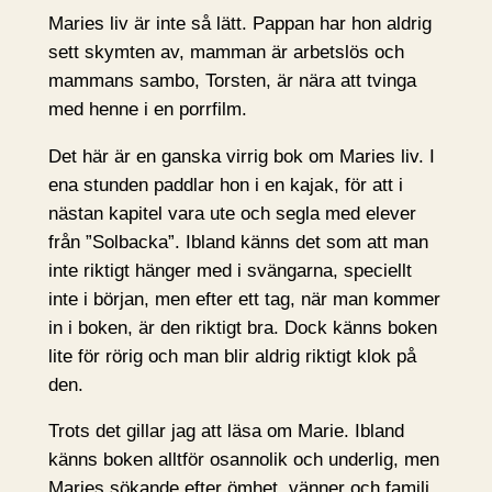
Maries liv är inte så lätt. Pappan har hon aldrig
sett skymten av, mamman är arbetslös och
mammans sambo, Torsten, är nära att tvinga
med henne i en porrfilm.
Det här är en ganska virrig bok om Maries liv. I
ena stunden paddlar hon i en kajak, för att i
nästan kapitel vara ute och segla med elever
från ”Solbacka”. Ibland känns det som att man
inte riktigt hänger med i svängarna, speciellt
inte i början, men efter ett tag, när man kommer
in i boken, är den riktigt bra. Dock känns boken
lite för rörig och man blir aldrig riktigt klok på
den.
Trots det gillar jag att läsa om Marie. Ibland
känns boken alltför osannolik och underlig, men
Maries sökande efter ömhet, vänner och familj