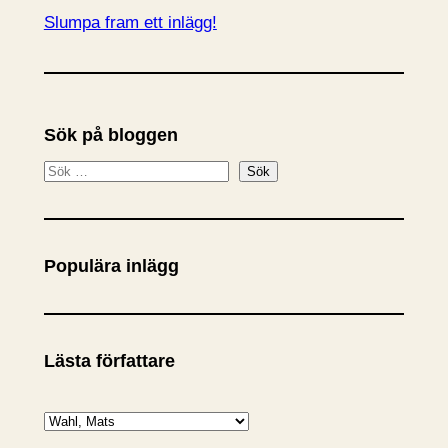
Slumpa fram ett inlägg!
Sök på bloggen
S
Sök
ö
k
Populära inlägg
Lästa författare
K
a