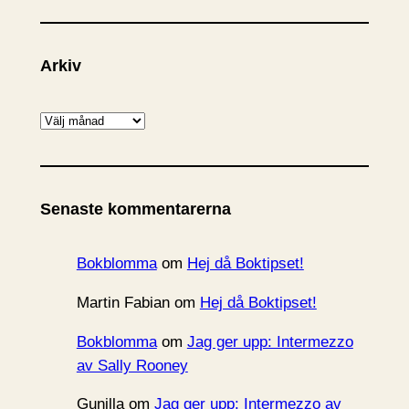
Arkiv
A
r
k
i
Senaste kommentarerna
v
Bokblomma
om
Hej då Boktipset!
Martin Fabian
om
Hej då Boktipset!
Bokblomma
om
Jag ger upp: Intermezzo
av Sally Rooney
Gunilla
om
Jag ger upp: Intermezzo av