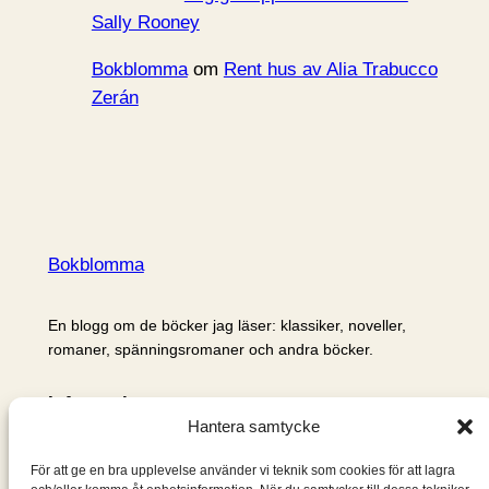
Sally Rooney
Bokblomma
om
Rent hus av Alia Trabucco
Zerán
Bokblomma
En blogg om de böcker jag läser: klassiker, noveller,
romaner, spänningsromaner och andra böcker.
Information
Hantera samtycke
Cookie- och integritetspolicy
Om mig & om bloggen
För att ge en bra upplevelse använder vi teknik som cookies för att lagra