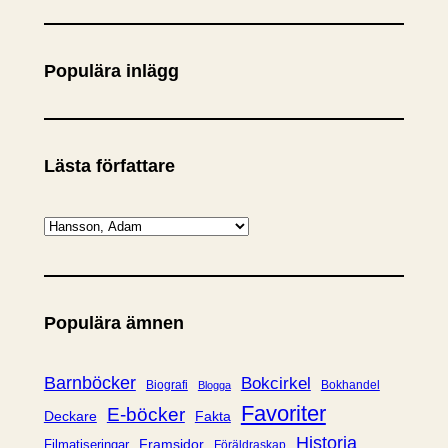
ö
k
Populära inlägg
Lästa författare
K
a
t
e
Populära ämnen
g
o
r
Barnböcker
Bokcirkel
Biografi
Bokhandel
Blogga
i
Favoriter
E-böcker
Deckare
Fakta
e
Historia
Framsidor
Filmatiseringar
Föräldraskap