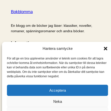
Bokblomma
En blogg om de böcker jag läser: klassiker, noveller,
romaner, spänningsromaner och andra böcker.
Information
Hantera samtycke
Cookie- och integritetspolicy
Om mig & om bloggen
För att ge en bra upplevelse använder vi teknik som cookies för att lagra
S
och/eller komma åt enhetsinformation. När du samtycker till dessa tekniker
kan vi behandla data som surfbeteende eller unika ID:n på denna
ö
webbplats. Om du inte samtycker eller om du återkallar ditt samtycke kan
k
detta påverka vissa funktioner negativt.
Acceptera
Neka