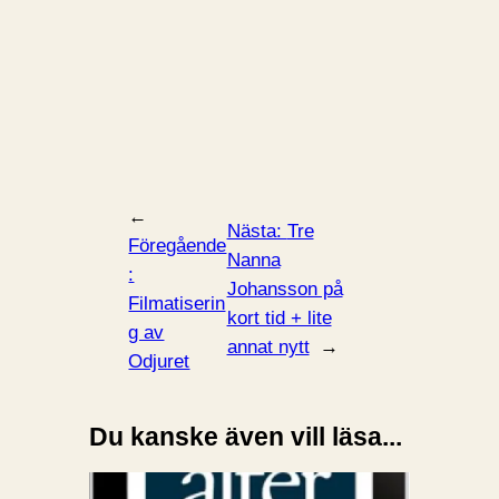
←
Nästa:
Tre
Föregående
Nanna
:
Johansson på
Filmatiserin
kort tid + lite
g av
annat nytt
→
Odjuret
Du kanske även vill läsa...