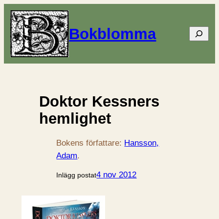
Bokblomma
Sök
Doktor Kessners
hemlighet
Bokens författare:
Hansson,
Adam
.
4 nov 2012
Inlägg postat