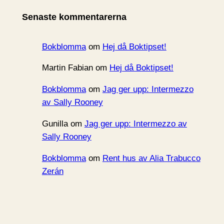
i
Senaste kommentarerna
v
Bokblomma
om
Hej då Boktipset!
Martin Fabian
om
Hej då Boktipset!
Bokblomma
om
Jag ger upp: Intermezzo
av Sally Rooney
Gunilla
om
Jag ger upp: Intermezzo av
Sally Rooney
Bokblomma
om
Rent hus av Alia Trabucco
Zerán