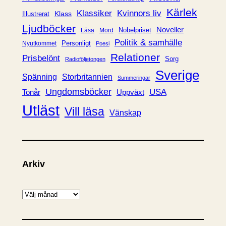
r
Kärlek
Klassiker
Kvinnors liv
Klass
Illustrerat
Ljudböcker
Noveller
Nobelpriset
Läsa
Mord
Politik & samhälle
Personligt
Nyutkommet
Poesi
Relationer
Prisbelönt
Sorg
Radioföljetongen
Sverige
Spänning
Storbritannien
Summeringar
Ungdomsböcker
USA
Uppväxt
Tonår
Utläst
Vill läsa
Vänskap
Arkiv
A
r
k