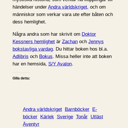
händelser under
Andra världskriget,
och om
människor som verkar vara ute efter båten och
dess hemlighet.
Några andra som har skrivit om
Doktor
Kessners hemlighet
är
Zachan
och
Jennys
bokstavliga vardag
. Du hittar boken hos bl.a.
Adlibris
och
Bokus
. Missa heller inte att boken
har en hemsida,
S/Y Avalon
.
Gilla detta:
Andra världskriget
Barnböcker
E-
böcker
Kärlek
Sverige
Tonår
Utläst
Äventyr